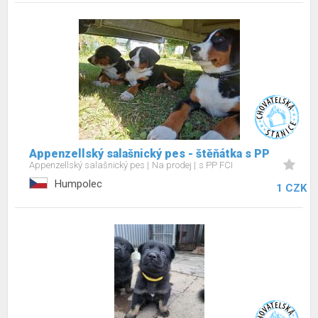
Appenzellský salašnický pes - štěňátka s PP
Appenzellský salašnický pes
Na prodej
s PP FCI
Humpolec
1 CZK