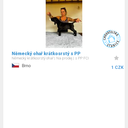
Německý ohař krátkosrstý s PP
Německý krátkosrstý ohař
Na prodej
s PP FCI
Brno
1 CZK