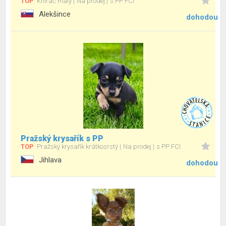
TOP
Knírač malý
Na prodej
s PP FCI
Alekšince
dohodou
Pražský krysařík s PP
TOP
Pražský krysařík krátkosrstý
Na prodej
s PP FCI
Jihlava
dohodou