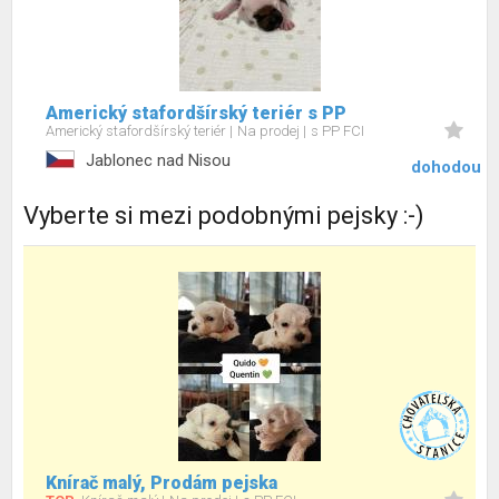
Americký stafordšírský teriér s PP
Americký stafordšírský teriér
Na prodej
s PP FCI
Jablonec nad Nisou
dohodou
Vyberte si mezi podobnými pejsky :-)
Knírač malý, Prodám pejska