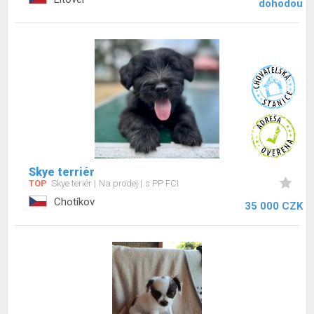
dohodou
Skye terriér
TOP
Skye teriér
Na prodej
s PP FCI
Chotíkov
35 000 CZK