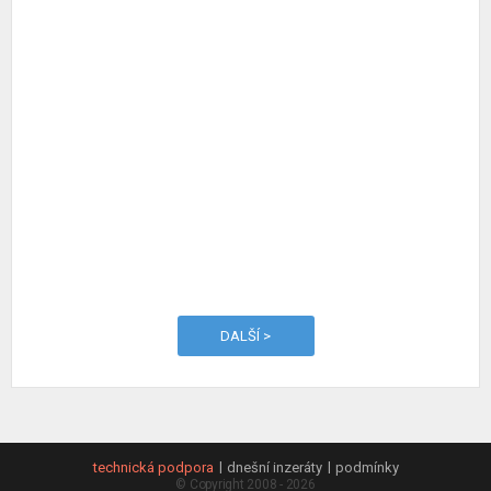
DALŠÍ >
technická podpora
dnešní inzeráty
podmínky
© Copyright 2008 - 2026