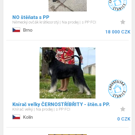
NO štěňata s PP
Německý ovčák krátkosrstý
Na prodej
s PP FCI
Brno
18 000 CZK
Knírač velky ČERNOSTŘÍBŘITY - štěn.s PP.
Knírač velký
Na prodej
s PP FCI
Kolín
0 CZK