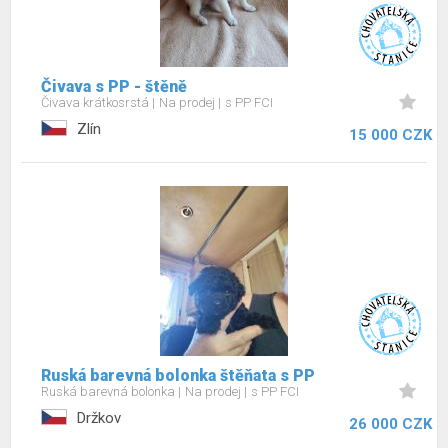
Čivava s PP - štěně
Čivava krátkosrstá
Na prodej
s PP FCI
Zlín
15 000 CZK
Ruská barevná bolonka štěňata s PP
Ruská barevná bolonka
Na prodej
s PP FCI
Držkov
26 000 CZK