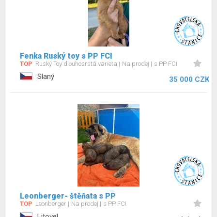
Fenka Ruský toy s PP FCI
TOP
Ruský Toy dlouhosrstá varieta
Na prodej
s PP FCI
Slaný
35 000 CZK
Leonberger- štěňata s PP
TOP
Leonberger
Na prodej
s PP FCI
Litovel