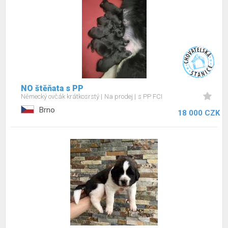
NO štěňata s PP
Německý ovčák krátkosrstý
Na prodej
s PP FCI
Brno
18 000 CZK