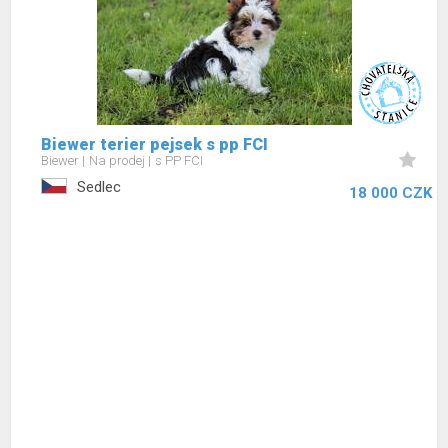
Biewer terier pejsek s pp FCI
Biewer
Na prodej
s PP FCI
Sedlec
18 000 CZK