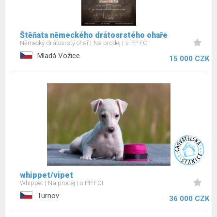
Štěňata německého drátosrstého ohaře
Německý drátosrstý ohař
Na prodej
s PP FCI
Mladá Vožice
15 000 CZK
whippet/vipet
Whippet
Na prodej
s PP FCI
Turnov
36 000 CZK