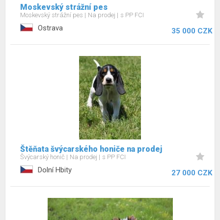
Moskevský strážní pes
Moskevský strážní pes
Na prodej
s PP FCI
Ostrava
35 000 CZK
Štěňata švýcarského honiče na prodej
Švýcarský honič
Na prodej
s PP FCI
Dolní Hbity
27 000 CZK