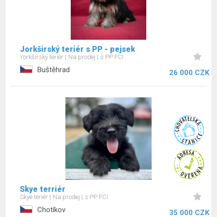
Jorkširský teriér s PP - pejsek
Yorkšírský teriér
Na prodej
s PP FCI
Buštěhrad
26 000 CZK
Skye terriér
Skye teriér
Na prodej
s PP FCI
Chotíkov
35 000 CZK