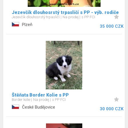
Jezevčík dlouhosrstý trpasličí s PP - výb. rodiče
Jezevčík dlouhosrstý trpasličí
Na prodej
s PP FCI
Plzeň
35 000 CZK
Štěňata Border Kolie s PP
Border kolie
Na prodej
s PP FCI
České Budějovice
30 000 CZK