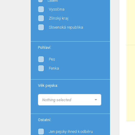
Labem
Vysočina
Zlínský kraj
Slovenská republika
Pohlaví:
Pes
Fenka
Věk pejska:
Nothing selected
Ostatní:
Jen pejsky ihned k odběru