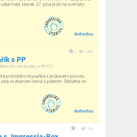
ial malý zázrak. 27. júna prišli na svet tieto
dohodou
148x
řík s PP
átkosrstý
Na prodej
s PP FCI
tka pražského krysaříka s průkazem původu.
, oba ve zbarvení černá s pálením. Štěňátka se
dohodou
10x
h.s. Impressia-Box