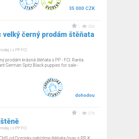
35 000 CZK
22x
 velký černý prodám štěňata
rodej
s PP FCI
ý prodám krásná štěňata s PP - FCI. Rarita.
nt German Spitz Black puppies for sale -
dohodou
27x
 štěně
rodej
s PP FCI
CHS od Dorrinky nabízíme štěňata čivav s PP. K