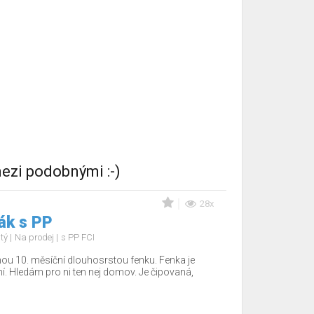
ezi podobnými :-)
28x
ák s PP
stý
Na prodej
s PP FCI
nou 10. měsíční dlouhosrstou fenku. Fenka je
í. Hledám pro ni ten nej domov. Je čipovaná,