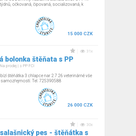
12týdnů, očkovaná, čipovaná, socializovaná, k
15 000 CZK
31x
á bolonka štěňata s PP
Na prodej
s PP FCI
ízí štěňátka 3 chlapce nar 2.7.26 veterinárně vše
í samozřejmostí. Tel. 725390588
26 000 CZK
30x
salašnický pes - štěňátka s