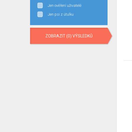
Jen ověření uživatelé
Jen psi z útulku
ZOBRAZIT (0) VÝSLEDKŮ