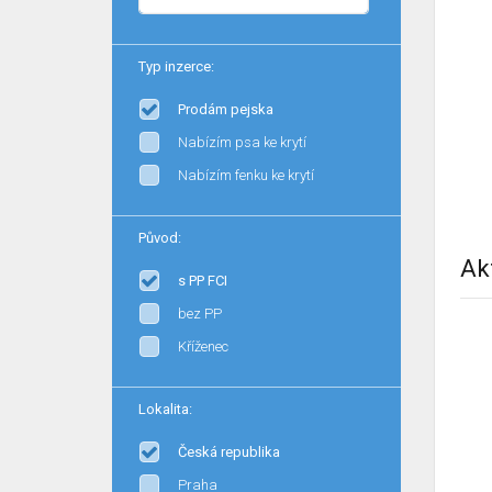
Typ inzerce:
Prodám pejska
Nabízím psa ke krytí
Nabízím fenku ke krytí
Původ:
Ak
s PP FCI
bez PP
Kříženec
Lokalita:
Česká republika
Praha