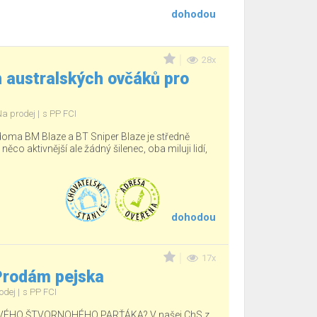
dohodou
28x
 australských ovčáků pro
Na prodej
s PP FCI
 doma BM Blaze a BT Sniper Blaze je středně
 něco aktivnější ale žádný šilenec, oba miluji lidí,
dohodou
17x
 Prodám pejska
odej
s PP FCI
ÉHO ŠTVORNOHÉHO PARŤÁKA? V našej ChS z