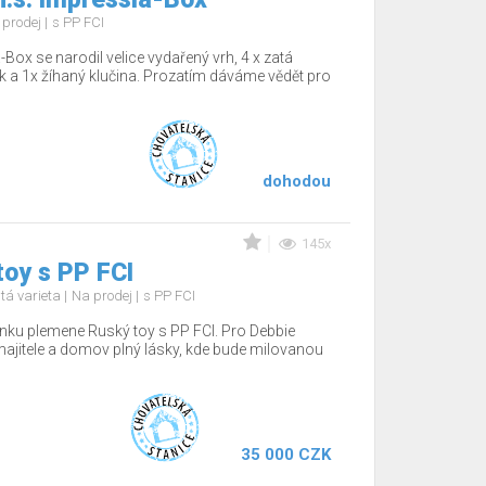
 prodej
s PP FCI
-Box se narodil velice vydařený vrh, 4 x zatá
sek a 1x žíhaný klučina. Prozatím dáváme vědět pro
dohodou
145x
oy s PP FCI
tá varieta
Na prodej
s PP FCI
nku plemene Ruský toy s PP FCI. Pro Debbie
jitele a domov plný lásky, kde bude milovanou
35 000 CZK