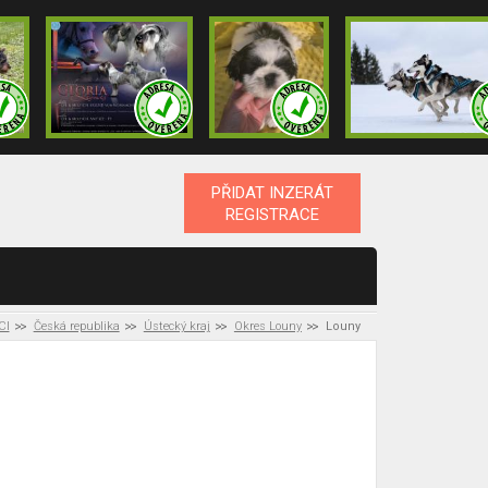
PŘIDAT INZERÁT
REGISTRACE
CI
Česká republika
Ústecký kraj
Okres Louny
Louny