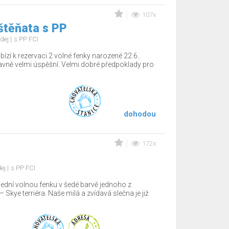
107x
štěňata s PP
dej
s PP FCI
ízí k rezervaci 2 volné fenky narozené 22.6..
tavně velmi úspěšní. Velmi dobré předpoklady pro
dohodou
172x
dej
s PP FCI
lední volnou fenku v šedé barvě jednoho z
Skye terriéra. Naše milá a zvídavá slečna je již