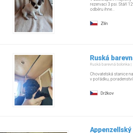
rezervaci 3 psi. Stáří 
odběru ihne...
Zlín
Ruská barevn
Ruská barevná bolonka
Chovatelská stanice nab
v pořádku, poradenstv
Držkov
Appenzellský 