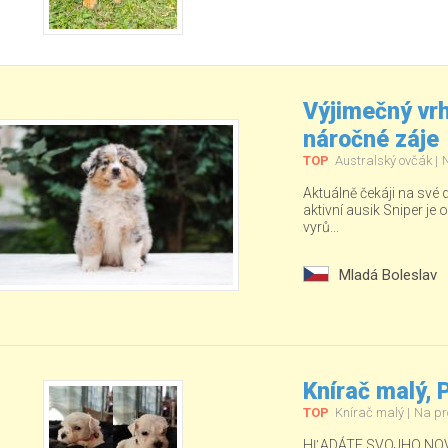
Výjimečný vrh
náročné záje
TOP
Australský ovčák
Aktuálně čekáji na své
aktivní ausik Sniper je o
vyrů...
Mladá Boleslav
Knírač malý,
TOP
Knírač malý
Na pr
HĽADÁTE SVOJHO NOV