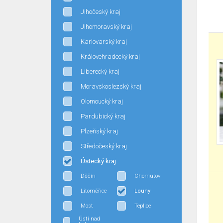
Jihočeský kraj
Jihomoravský kraj
Karlovarský kraj
Královehradecký kraj
Liberecký kraj
Moravskoslezský kraj
Olomoucký kraj
Pardubický kraj
Plzeňský kraj
Středočeský kraj
Ústecký kraj
Děčín
Chomutov
Litoměřice
Louny
Most
Teplice
Ústí nad