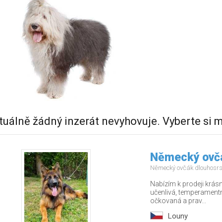
tuálně žádný inzerát nevyhovuje. Vyberte si m
Německý ovč
Německý ovčák dlouhosr
Nabízím k prodeji krás
učenlivá, temperamentn
očkovaná a prav...
Louny