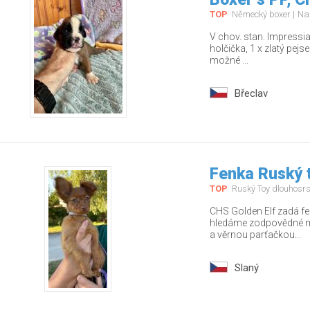
TOP
Německý boxer
Na
V chov. stan. Impressia
holčička, 1 x zlatý pej
možné ...
Břeclav
Fenka Ruský t
TOP
Ruský Toy dlouhosrs
CHS Golden Elf zadá fe
hledáme zodpovědné ma
a věrnou parťačkou...
Slaný