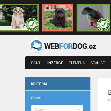
DOMŮ
INZERCE
PLEMENA
STANICE
KRITÉRIA
B
Plemena:
s 
Bobtail