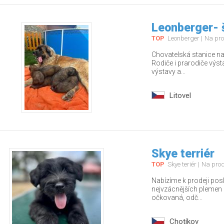
Leonberger- 
TOP
Leonberger
Na pro
Chovatelská stanice nab
Rodiče i prarodiče výs
výstavy a...
Litovel
Skye terriér
TOP
Skye teriér
Na pro
Nabízíme k prodeji pos
nejvzácnějších plemen – 
očkovaná, odč...
Chotíkov