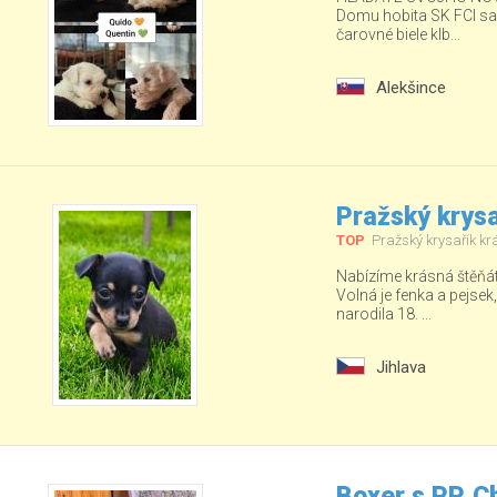
Domu hobita SK FCI sa ud
čarovné biele klb...
Alekšince
Pražský krysa
TOP
Pražský krysařík kr
Nabízíme krásná štěňá
Volná je fenka a pejsek
narodila 18. ...
Jihlava
Boxer s PP, C