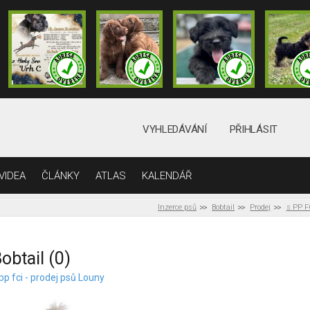
VYHLEDÁVÁNÍ
PŘIHLÁSIT
VIDEA
ČLÁNKY
ATLAS
KALENDÁŘ
Inzerce psů
Bobtail
Prodej
s PP F
obtail (0)
pp fci - prodej psů Louny