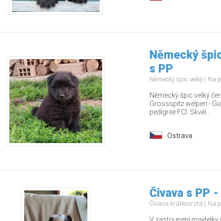
Německý špic
s PP
Německý špic velký
Na p
Německý špic velký čern
Grossspitz welpen - Gia
pedigree FCI. Skvěl...
Ostrava
Čivava s PP -
Čivava krátkosrstá
Na p
V zastoupení majitelky 