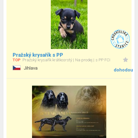
Pražský krysařík s PP
TOP
Pražský krysařík krátkosrstý
Na prodej
s PP FCI
Jihlava
dohodou