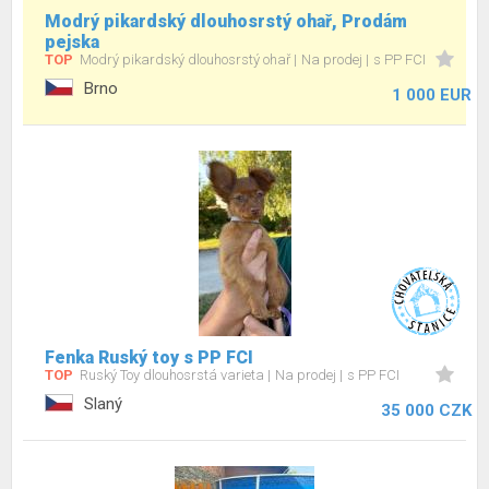
Modrý pikardský dlouhosrstý ohař, Prodám
pejska
TOP
Modrý pikardský dlouhosrstý ohař
Na prodej
s PP FCI
Brno
1 000 EUR
Fenka Ruský toy s PP FCI
TOP
Ruský Toy dlouhosrstá varieta
Na prodej
s PP FCI
Slaný
35 000 CZK