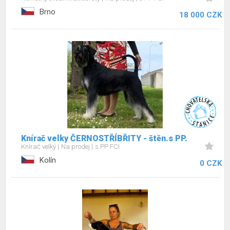
Brno
18 000 CZK
Knírač velky ČERNOSTŘÍBŘITY - štěn.s PP.
Knírač velký
Na prodej
s PP FCI
Kolín
0 CZK