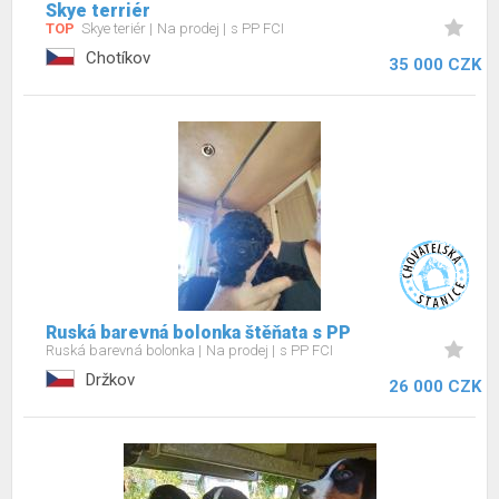
Skye terriér
TOP
Skye teriér
Na prodej
s PP FCI
Chotíkov
35 000 CZK
Ruská barevná bolonka štěňata s PP
Ruská barevná bolonka
Na prodej
s PP FCI
Držkov
26 000 CZK