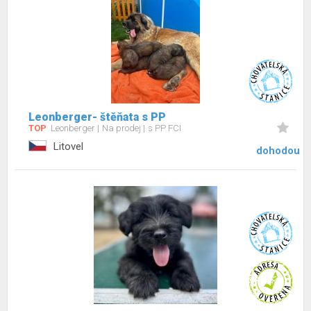
Leonberger- štěňata s PP
TOP
Leonberger
Na prodej
s PP FCI
Litovel
dohodou