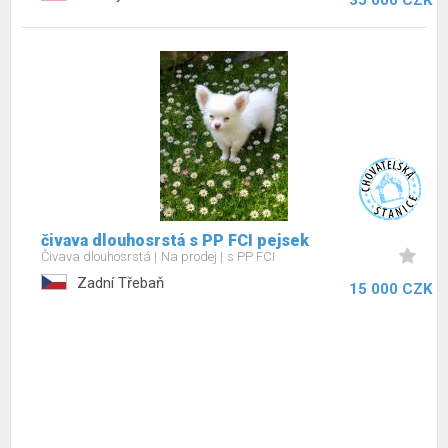
35 000 CZK
čivava dlouhosrstá s PP FCI pejsek
Čivava dlouhosrstá
Na prodej
s PP FCI
Zadní Třebaň
15 000 CZK