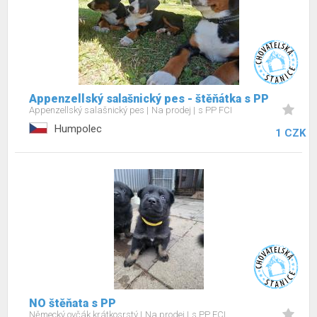
Appenzellský salašnický pes - štěňátka s PP
Appenzellský salašnický pes
Na prodej
s PP FCI
Humpolec
1 CZK
NO štěňata s PP
Německý ovčák krátkosrstý
Na prodej
s PP FCI