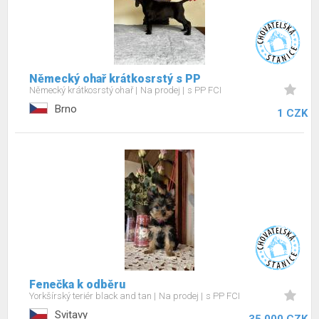
Německý ohař krátkosrstý s PP
Německý krátkosrstý ohař
Na prodej
s PP FCI
Brno
1 CZK
Fenečka k odběru
Yorkšírský teriér black and tan
Na prodej
s PP FCI
Svitavy