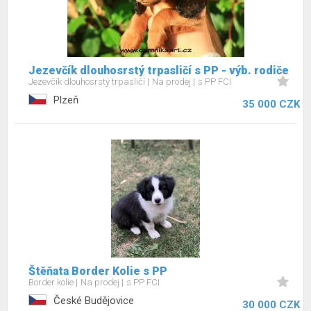
Jezevčík dlouhosrstý trpasličí s PP - výb. rodiče
Jezevčík dlouhosrstý trpasličí
Na prodej
s PP FCI
Plzeň
35 000 CZK
Štěňata Border Kolie s PP
Border kolie
Na prodej
s PP FCI
České Budějovice
30 000 CZK