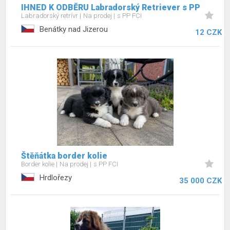
IHNED K ODBĚRU Labradorský Retriever s PP
Labradorský retrívr
Na prodej
s PP FCI
Benátky nad Jizerou
12 CZK
Štěňátka border kolie
Border kolie
Na prodej
s PP FCI
Hrdlořezy
35 000 CZK