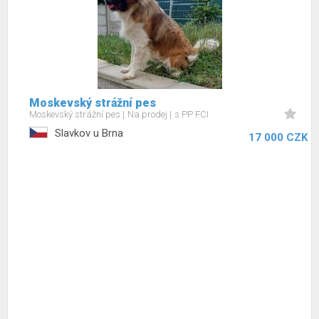
Moskevský strážní pes
Moskevský strážní pes
Na prodej
s PP FCI
Slavkov u Brna
17 000 CZK