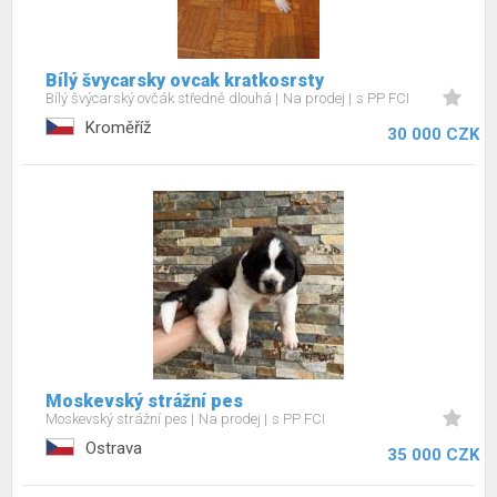
Bílý švycarsky ovcak kratkosrsty
Bílý švýcarský ovčák středně dlouhá
Na prodej
s PP FCI
Kroměříž
30 000 CZK
Moskevský strážní pes
Moskevský strážní pes
Na prodej
s PP FCI
Ostrava
35 000 CZK