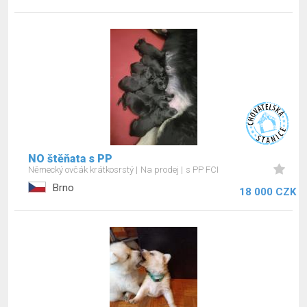
NO štěňata s PP
Německý ovčák krátkosrstý
Na prodej
s PP FCI
Brno
18 000 CZK