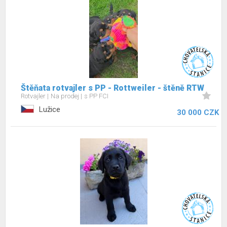
Štěňata rotvajler s PP - Rottweiler - štěně RTW
Rotvajler
Na prodej
s PP FCI
Lužice
30 000 CZK