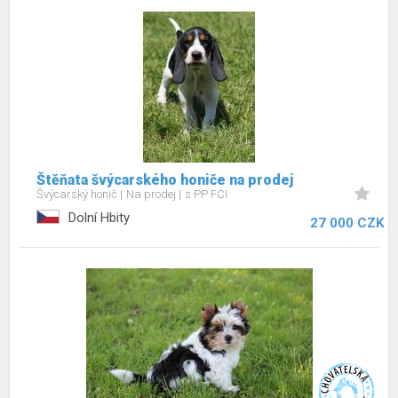
Štěňata švýcarského honiče na prodej
Švýcarský honič
Na prodej
s PP FCI
Dolní Hbity
27 000 CZK