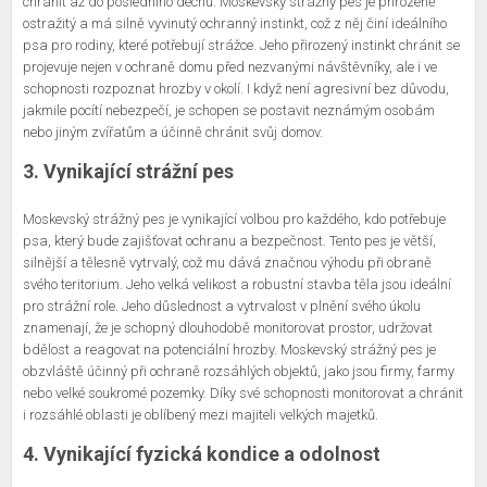
chránit až do posledního dechu. Moskevský strážný pes je přirozeně
ostražitý a má silně vyvinutý ochranný instinkt, což z něj činí ideálního
psa pro rodiny, které potřebují strážce. Jeho přirozený instinkt chránit se
projevuje nejen v ochraně domu před nezvanými návštěvníky, ale i ve
schopnosti rozpoznat hrozby v okolí. I když není agresivní bez důvodu,
jakmile pocítí nebezpečí, je schopen se postavit neznámým osobám
nebo jiným zvířatům a účinně chránit svůj domov.
3. Vynikající strážní pes
Moskevský strážný pes je vynikající volbou pro každého, kdo potřebuje
psa, který bude zajišťovat ochranu a bezpečnost. Tento pes je větší,
silnější a tělesně vytrvalý, což mu dává značnou výhodu při obraně
svého teritorium. Jeho velká velikost a robustní stavba těla jsou ideální
pro strážní role. Jeho důslednost a vytrvalost v plnění svého úkolu
znamenají, že je schopný dlouhodobě monitorovat prostor, udržovat
bdělost a reagovat na potenciální hrozby. Moskevský strážný pes je
obzvláště účinný při ochraně rozsáhlých objektů, jako jsou firmy, farmy
nebo velké soukromé pozemky. Díky své schopnosti monitorovat a chránit
i rozsáhlé oblasti je oblíbený mezi majiteli velkých majetků.
4. Vynikající fyzická kondice a odolnost