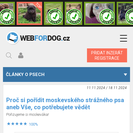
PŘIDAT INZERÁT
REGISTRACE
ČLÁNKY O PSECH
11.11.2024 / 18.11.2024
Proč si pořídit moskevského strážného psa
aneb Vše, co potřebujete vědět
Pořizujeme si moskeváka!
100%