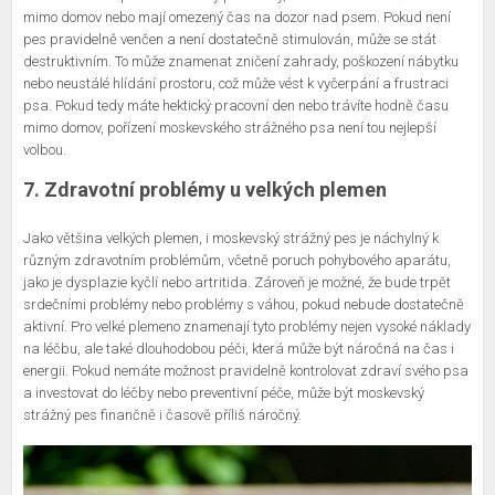
mimo domov nebo mají omezený čas na dozor nad psem. Pokud není
pes pravidelně venčen a není dostatečně stimulován, může se stát
destruktivním. To může znamenat zničení zahrady, poškození nábytku
nebo neustálé hlídání prostoru, což může vést k vyčerpání a frustraci
psa. Pokud tedy máte hektický pracovní den nebo trávíte hodně času
mimo domov, pořízení moskevského strážného psa není tou nejlepší
volbou.
7. Zdravotní problémy u velkých plemen
Jako většina velkých plemen, i moskevský strážný pes je náchylný k
různým zdravotním problémům, včetně poruch pohybového aparátu,
jako je dysplazie kyčlí nebo artritida. Zároveň je možné, že bude trpět
srdečními problémy nebo problémy s váhou, pokud nebude dostatečně
aktivní. Pro velké plemeno znamenají tyto problémy nejen vysoké náklady
na léčbu, ale také dlouhodobou péči, která může být náročná na čas i
energii. Pokud nemáte možnost pravidelně kontrolovat zdraví svého psa
a investovat do léčby nebo preventivní péče, může být moskevský
strážný pes finančně i časově příliš náročný.