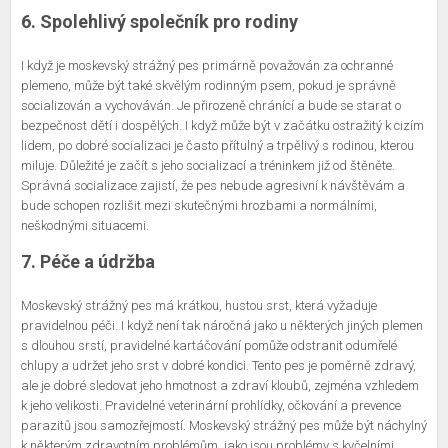
6. Spolehlivý společník pro rodiny
I když je moskevský strážný pes primárně považován za ochranné
plemeno, může být také skvělým rodinným psem, pokud je správně
socializován a vychováván. Je přirozeně chránící a bude se starat o
bezpečnost dětí i dospělých. I když může být v začátku ostražitý k cizím
lidem, po dobré socializaci je často přítulný a trpělivý s rodinou, kterou
miluje. Důležité je začít s jeho socializací a tréninkem již od štěněte.
Správná socializace zajistí, že pes nebude agresivní k návštěvám a
bude schopen rozlišit mezi skutečnými hrozbami a normálními,
neškodnými situacemi.
7. Péče a údržba
Moskevský strážný pes má krátkou, hustou srst, která vyžaduje
pravidelnou péči. I když není tak náročná jako u některých jiných plemen
s dlouhou srstí, pravidelné kartáčování pomůže odstranit odumřelé
chlupy a udržet jeho srst v dobré kondici. Tento pes je poměrně zdravý,
ale je dobré sledovat jeho hmotnost a zdraví kloubů, zejména vzhledem
k jeho velikosti. Pravidelné veterinární prohlídky, očkování a prevence
parazitů jsou samozřejmostí. Moskevský strážný pes může být náchylný
k některým zdravotním problémům, jako jsou problémy s kyčelními