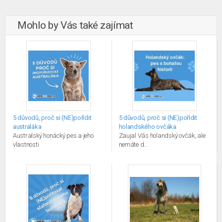
Mohlo by Vás také zajímat
5 důvodů, proč si (NE)pořídit
5 důvodů, proč si (NE)pořídit
australáka
holandského ovčáka
Australský honácký pes a jeho
Zaujal Vás holandský ovčák, ale
vlastnosti
nemáte d...