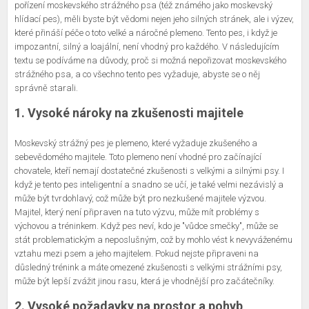
pořízení moskevského strážného psa (též známého jako moskevský
hlídací pes), měli byste být vědomi nejen jeho silných stránek, ale i výzev,
které přináší péče o toto velké a náročné plemeno. Tento pes, i když je
impozantní, silný a loajální, není vhodný pro každého. V následujícím
textu se podíváme na důvody, proč si možná nepořizovat moskevského
strážného psa, a co všechno tento pes vyžaduje, abyste se o něj
správně starali.
1. Vysoké nároky na zkušenosti majitele
Moskevský strážný pes je plemeno, které vyžaduje zkušeného a
sebevědomého majitele. Toto plemeno není vhodné pro začínající
chovatele, kteří nemají dostatečné zkušenosti s velkými a silnými psy. I
když je tento pes inteligentní a snadno se učí, je také velmi nezávislý a
může být tvrdohlavý, což může být pro nezkušené majitele výzvou.
Majitel, který není připraven na tuto výzvu, může mít problémy s
výchovou a tréninkem. Když pes neví, kdo je "vůdce smečky", může se
stát problematickým a neposlušným, což by mohlo vést k nevyváženému
vztahu mezi psem a jeho majitelem. Pokud nejste připraveni na
důsledný trénink a máte omezené zkušenosti s velkými strážními psy,
může být lepší zvážit jinou rasu, která je vhodnější pro začátečníky.
2. Vysoké požadavky na prostor a pohyb