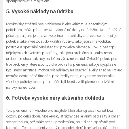
spolupracovat s majitelem.
5. Vysoké náklady na údržbu
Moskevský strážný pes, vzhledem k jeho velikosti a specifickým
potřebám, může představovat vysoké náklady na údržbu. Kromě běžné
péče o psa, jako je strava, veterinární prohlídky a prevence nemocí, je
potřeba také investovat do kvalitní výbavy, jako jsou silné vodítka,
postroje a speciální příslušenství pro velká plemena. Pokud pes trpí
nějakými zdravotními problémy, jako jsou problémy s klouby nebo
srdcem, mohou náklady na léčbu výrazně vzrůst. Zvláště pokud pes
trpí problémy, které jsou typické pro velká plemena, jako je dysplazie
kyčlí nebo artritida, mohou být náklady na ošetření a léky značné. Pokud
nemáte dostatečné finanční prostředky na to, abyste se postarali o
všechny potřeby tohoto psa, může být lepší zvolit plemeno s nižšími
nároky na údržbu.
6. Potřeba vysoké míry aktivního dohledu
Toto plemeno není vhodné pro majitele, kteří plánují psa nechat bez
dozoru po delší dobu. Moskevský strážný pes je velmi ostražitý a chrání
své teritorium, což může vést k problémům, pokud není správně pod
kontrolou. Tento pes není vhodný pro osoby, které tráví velkou část dne