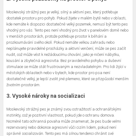
Moskevský strážný pes je velký, silný a aktivní pes, který potřebuje
dostatek prostoru pro pohyb. Pokud žijete v malém bytě nebo v oblasti,
kde nemáte k dispozici dostatečně velký pozemek, nemusí být tento pes
vhodný pro vás. Tento pes není vhodný pro život v panelovém domě nebo
v menších prostorách, protože potřebuje prostor k běhání a
prozkoumávání svého okolí. Pokud nemáte velkou zahradu nebo
neplánujete pravidelné procházky a aktivní venčení, může se pes začít
nudit, což může vést k nežádoucímu chování, jako je ničení nábytku,
kousání a zbytečná agresivita. Bez pravidelného pohybu a duševní
stimulace se může stát frustrovaným a nezvladatelným. Pro lidi žijící v
městských oblastech nebo v bytech, kde prostor pro psa není
dostatečně velký, je lepší zvolit jiné plemeno, které se přizpůsobí menším
životním prostorám.
3. Vysoké nároky na socializaci
Moskevský strážný pes je známý svou ostražitostí a ochranářskými
instinkty, což je pozitivní vlastnost, pokud jde o ochranu domova.
Nicméně tato ochranná povaha může znamenat, že pes bude velmi
rezervovaný nebo dokonce agresivní vůči cizím lidem, pokud není
správně socializován. Tento pes má silnou tendenci chránit své