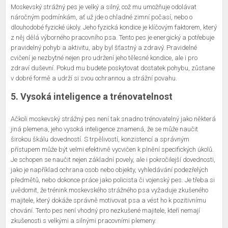
Moskevský strážný pes je velký a silný, což mu umožňuje odolávat
náročným podmínkám, ať už jde o chladné zimní počasí, nebo o
dlouhodobé fyzické úkoly. Jeho fyzická kondice je klíčovým faktorem, který
z něj dělá výborného pracovního psa. Tento pes je energický a potřebuje
pravidelný pohyb a aktivitu, aby byl šťastný a zdravý. Pravidelné
cvičení je nezbytné nejen pro udržení jeho tělesné kondice, ale i pro
zdraví duševní. Pokud mu budete poskytovat dostatek pohybu, zůstane
v dobré formě a udrží si svou ochrannou a strážní povahu.
5. Vysoká inteligence a trénovatelnost
Ačkoli moskevský strážný pes není tak snadno trénovatelný jako některá
jiná plemena, jeho vysoká inteligence znamená, že se může naučit
širokou škálu dovedností. S trpělivostí, konzistencí a správným
přístupem může být velmi efektivně vycvičen k plnění specifických úkolů.
Je schopen se naučit nejen základní povely, ale i pokročilejší dovednosti,
jako je například ochrana osob nebo objekty, vyhledávání podezřelých
předmětů, nebo dokonce práce jako policista či vojenský pes. Je třeba si
uvědomit, že trénink moskevského strážného psa vyžaduje zkušeného
majitele, který dokáže správně motivovat psa a vést ho k pozitivnímu
chování. Tento pes není vhodný pro nezkušené majitele, kteří nemají
zkušenosti s velkými a silnými pracovními plemeny.