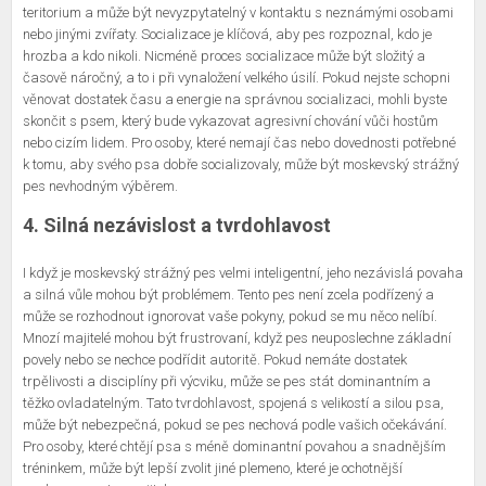
teritorium a může být nevyzpytatelný v kontaktu s neznámými osobami
nebo jinými zvířaty. Socializace je klíčová, aby pes rozpoznal, kdo je
hrozba a kdo nikoli. Nicméně proces socializace může být složitý a
časově náročný, a to i při vynaložení velkého úsilí. Pokud nejste schopni
věnovat dostatek času a energie na správnou socializaci, mohli byste
skončit s psem, který bude vykazovat agresivní chování vůči hostům
nebo cizím lidem. Pro osoby, které nemají čas nebo dovednosti potřebné
k tomu, aby svého psa dobře socializovaly, může být moskevský strážný
pes nevhodným výběrem.
4. Silná nezávislost a tvrdohlavost
I když je moskevský strážný pes velmi inteligentní, jeho nezávislá povaha
a silná vůle mohou být problémem. Tento pes není zcela podřízený a
může se rozhodnout ignorovat vaše pokyny, pokud se mu něco nelíbí.
Mnozí majitelé mohou být frustrovaní, když pes neuposlechne základní
povely nebo se nechce podřídit autoritě. Pokud nemáte dostatek
trpělivosti a disciplíny při výcviku, může se pes stát dominantním a
těžko ovladatelným. Tato tvrdohlavost, spojená s velikostí a silou psa,
může být nebezpečná, pokud se pes nechová podle vašich očekávání.
Pro osoby, které chtějí psa s méně dominantní povahou a snadnějším
tréninkem, může být lepší zvolit jiné plemeno, které je ochotnější