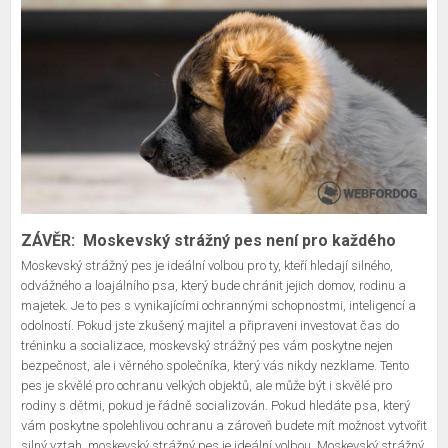
ZÁVĚR: Moskevský strážný pes není pro každého
Moskevský strážný pes je ideální volbou pro ty, kteří hledají silného,
odvážného a loajálního psa, který bude chránit jejich domov, rodinu a
majetek. Je to pes s vynikajícími ochrannými schopnostmi, inteligencí a
odolností. Pokud jste zkušený majitel a připraveni investovat čas do
tréninku a socializace, moskevský strážný pes vám poskytne nejen
bezpečnost, ale i věrného společníka, který vás nikdy nezklame. Tento
pes je skvělé pro ochranu velkých objektů, ale může být i skvělé pro
rodiny s dětmi, pokud je řádně socializován. Pokud hledáte psa, který
vám poskytne spolehlivou ochranu a zároveň budete mít možnost vytvořit
silný vztah, moskevský strážný pes je ideální volbou. Moskevský strážný