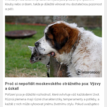
klouby nebo srdcem, takže je důležité věnovat mu dostatečnou pozornost
a péči.
Proč si nepořídit moskevského strážného psa: Výzvy
a úskalí
Pořízení psa je důležité rozhodnutí, které ovlivňuje váš každodenní život.
Různá plemena mají různé charakteristiky, temperamenty a potřeby, a
každé z nich může vyhovovat jinému životnímu stylu. Pokud uvažujete o