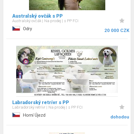
Australský ovčák s PP
Australský ovčák
Na prodej
s PP FCI
Odry
20 000 CZK
Labradorský retrívr s PP
Labradorský retrívr
Na prodej
s PP FCI
Horní Újezd
dohodou