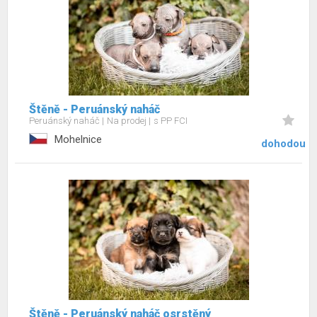
Štěně - Peruánský naháč
Peruánský naháč
Na prodej
s PP FCI
Mohelnice
dohodou
Štěně - Peruánský naháč osrstěný