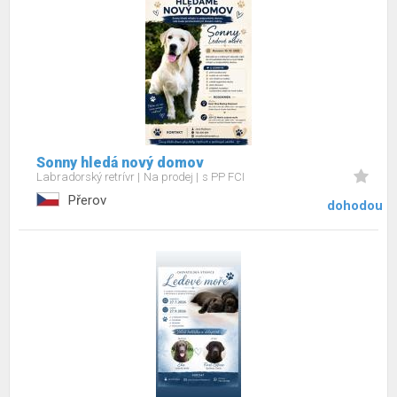
Sonny hledá nový domov
Labradorský retrívr
Na prodej
s PP FCI
Přerov
dohodou