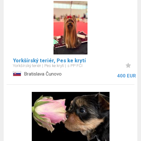
Yorkšírský teriér, Pes ke krytí
Yorkšírský teriér
Pes ke krytí
s PP FCI
Bratislava Čunovo
400 EUR