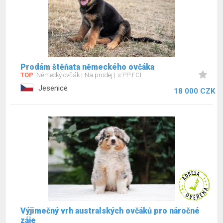
Prodám štěňata německého ovčáka
TOP
Německý ovčák
Na prodej
s PP FCI
Jesenice
18 000 CZK
Výjimečný vrh australských ovčáků pro náročné
záje