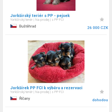
Jorkširský teriér s PP - pejsek
Yorkšírský teriér
Na prodej
s PP FCI
Buštěhrad
26 000 CZK
Jorkšírek PP FCI k výběru a rezervaci
Yorkšírský teriér
Na prodej
s PP FCI
Říčany
dohodou