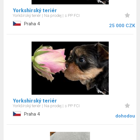
Yorkshirský teriér
Yorkšírský teriér
Na prodej
s PP FCI
Praha 4
25 000 CZK
Yorkshirský teriér
Yorkšírský teriér
Na prodej
s PP FCI
Praha 4
dohodou