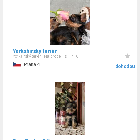
Yorkshirský teriér
Yorkšírský teriér
Na prodej
s PP FCI
Praha 4
dohodou