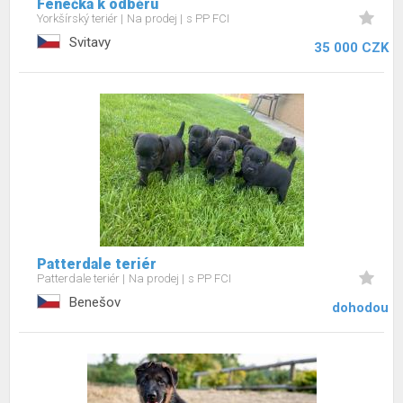
Fenečka k odběru
Yorkšírský teriér
Na prodej
s PP FCI
Svitavy
35 000 CZK
Patterdale teriér
Patterdale teriér
Na prodej
s PP FCI
Benešov
dohodou