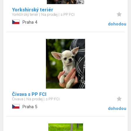
Yorkshirský teriér
Yorkšírský teriér
Na prodej
s PP FCI
Praha 4
dohodou
Čivava s PP FCI
Čivava
Na prodej
s PP FCI
Praha 5
dohodou