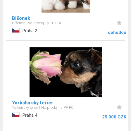
Bišonek
Bišonek
Na prodej
s PP FCI
Praha 2
dohodou
Yorkshirský teriér
Yorkšírský teriér
Na prodej
s PP FCI
Praha 4
25 000 CZK