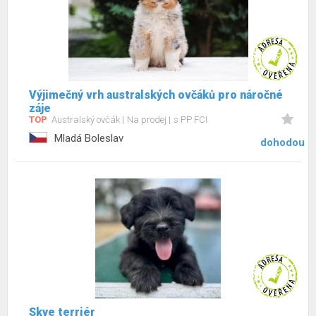
Výjimečný vrh australských ovčáků pro náročné
záje
TOP
Australský ovčák
Na prodej
s PP FCI
Mladá Boleslav
dohodou
Skye terriér