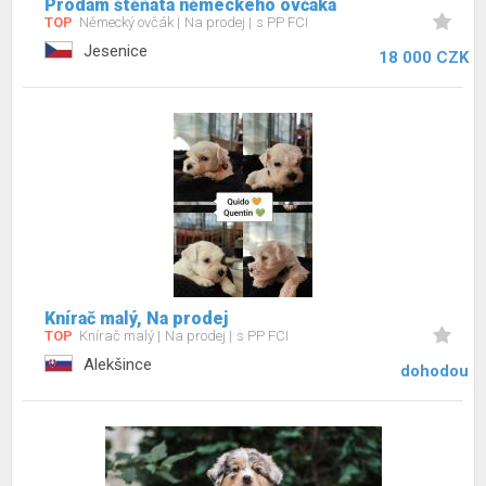
Prodám štěňata německého ovčáka
TOP
Německý ovčák
Na prodej
s PP FCI
Jesenice
18 000 CZK
Knírač malý, Na prodej
TOP
Knírač malý
Na prodej
s PP FCI
Alekšince
dohodou