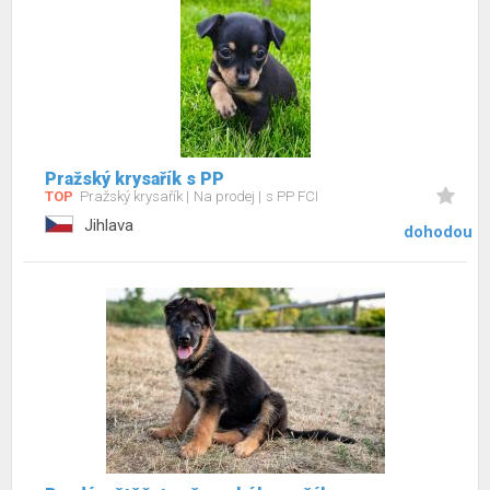
Pražský krysařík s PP
TOP
Pražský krysařík
Na prodej
s PP FCI
Jihlava
dohodou