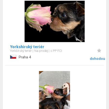
Yorkshirský teriér
Yorkšírský teriér
Na prodej
s PP FCI
Praha 4
dohodou