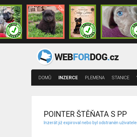
DOMŮ
INZERCE
PLEMENA
STANICE
POINTER ŠTĚŇATA S PP
Inzerát již expiroval nebo byl odstraněn uživat