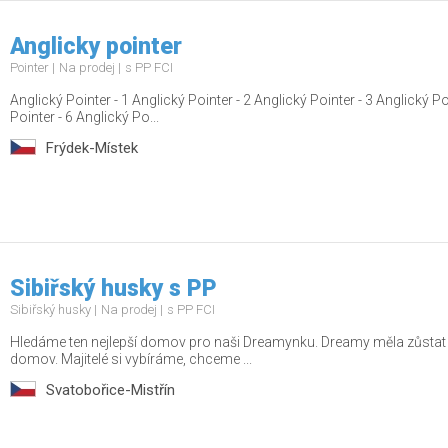
Anglicky pointer
Pointer
Na prodej
s PP FCI
Anglický Pointer - 1 Anglický Pointer - 2 Anglický Pointer - 3 Anglický Po
Pointer - 6 Anglický Po...
Frýdek-Místek
Sibiřský husky s PP
Sibiřský husky
Na prodej
s PP FCI
Hledáme ten nejlepší domov pro naši Dreamynku. Dreamy měla zůstat v 
domov. Majitelé si vybíráme, chceme ...
Svatobořice-Mistřín