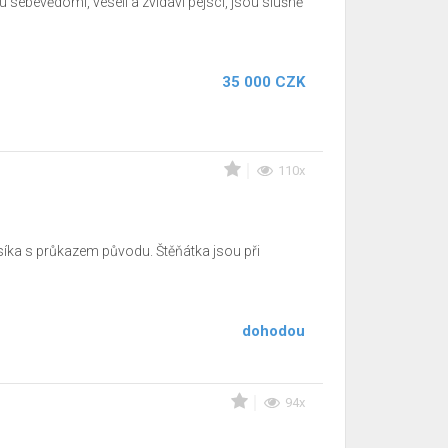
 sebevědomí, veselí a zvídaví pejsci, jsou slušně
35 000 CZK
110x
íka s průkazem původu. Štěňátka jsou při
dohodou
94x