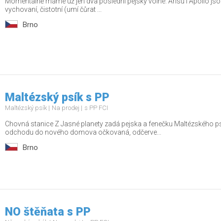
Momentálně máme už jen dva poslední pejsky volné: Arisu i Apollo jsou
vychovaní, čistotní (umí čůrat ...
Brno
Maltézský psík s PP
Maltézský psík
Na prodej
s PP FCI
Chovná stanice Z Jasné planety zadá pejska a fenečku Maltézského ps
odchodu do nového domova očkovaná, odčerve...
Brno
NO štěňata s PP