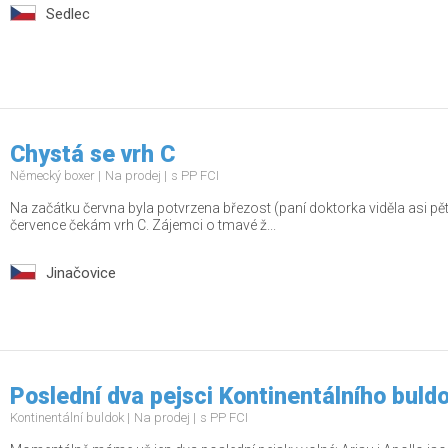
Sedlec
Chystá se vrh C
Německý boxer
Na prodej
s PP FCI
Na začátku června byla potvrzena březost (paní doktorka viděla asi p
července čekám vrh C. Zájemci o tmavé ž...
Jinačovice
Poslední dva pejsci Kontinentálního buld
Kontinentální buldok
Na prodej
s PP FCI