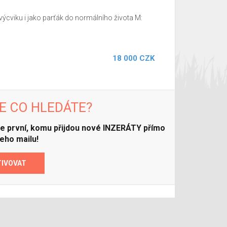
výcviku i jako parťák do normálního života M:
18 000 CZK
E CO HLEDÁTE?
ďte první, komu přijdou nové INZERÁTY přímo
eho mailu!
TIVOVAT