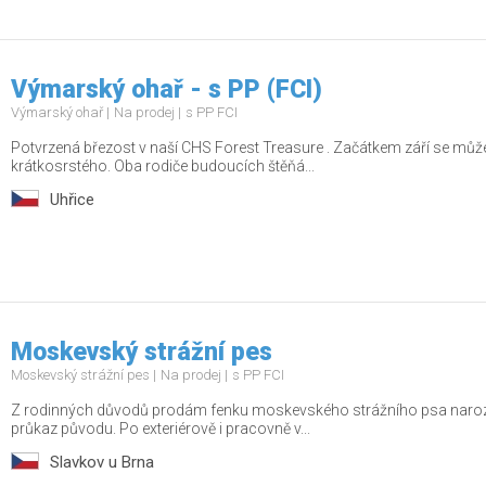
Výmarský ohař - s PP (FCI)
Výmarský ohař
Na prodej
s PP FCI
Potvrzená březost v naší CHS Forest Treasure . Začátkem září se mů
krátkosrstého. Oba rodiče budoucích štěňá...
Uhřice
Moskevský strážní pes
Moskevský strážní pes
Na prodej
s PP FCI
Z rodinných důvodů prodám fenku moskevského strážního psa naroz
průkaz původu. Po exteriérově i pracovně v...
Slavkov u Brna