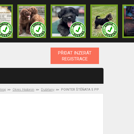
PŘIDAT INZERÁT
REGISTRACE
kraj
Okres Hodonín
Dubňany
POINTER ŠTĚŇATA S PP