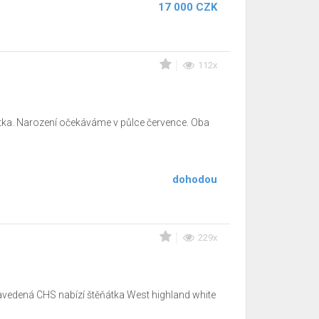
17 000 CZK
112x
tka. Narození očekáváme v půlce července. Oba
dohodou
229x
- zavedená CHS nabízí štěňátka West highland white