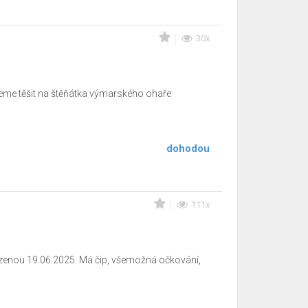
30x
žeme těšit na štěňátka výmarského ohaře
dohodou
111x
enou 19.06.2025. Má čip, všemožná očkování,