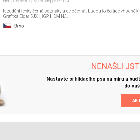
Německý ovčák
Na prodej
s PP FCI
K zadání fenky černá se znaky a celočerná , budou to čertice vhodné k 
Grafitka Eldar 5JX1, IGP1 ,DM N/...
Brno
NENAŠLI JST
Nastavte si hlídacího psa na míru a bu
do vaš
AK