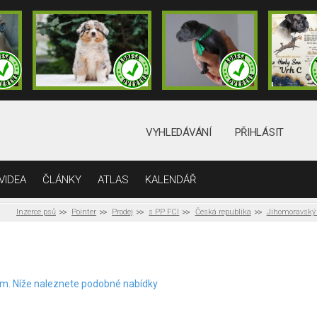
VYHLEDÁVÁNÍ
PŘIHLÁSIT
VIDEA
ČLÁNKY
ATLAS
KALENDÁŘ
Inzerce psů
Pointer
Prodej
s PP FCI
Česká republika
Jihomoravský 
elem. Níže naleznete podobné nabídky