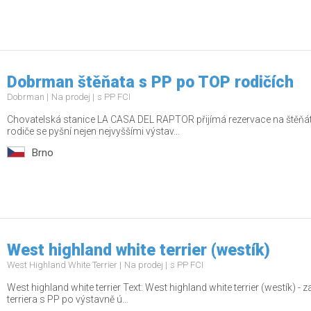
Dobrman štěňata s PP po TOP rodičích
Dobrman
Na prodej
s PP FCI
Chovatelská stanice LA CASA DEL RAPTOR přijímá rezervace na štěňá
rodiče se pyšní nejen nejvyššími výstav...
Brno
West highland white terrier (westík)
West Highland White Terrier
Na prodej
s PP FCI
West highland white terrier Text: West highland white terrier (westík) 
terriera s PP po výstavně ú...