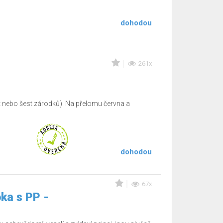
dohodou
261x
ět nebo šest zárodků). Na přelomu června a
dohodou
67x
oka s PP -