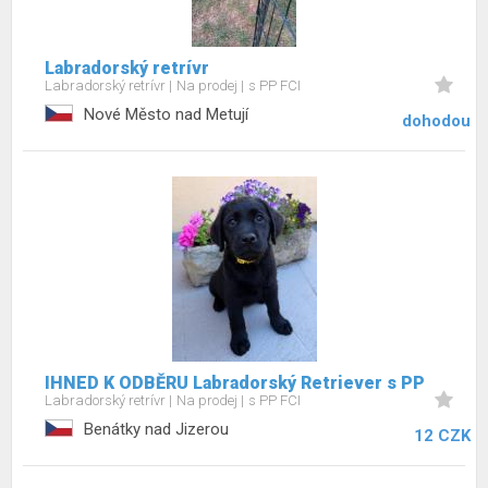
Labradorský retrívr
Labradorský retrívr
Na prodej
s PP FCI
Nové Město nad Metují
dohodou
IHNED K ODBĚRU Labradorský Retriever s PP
Labradorský retrívr
Na prodej
s PP FCI
Benátky nad Jizerou
12 CZK