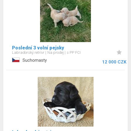
Poslední 3 volní pejsky
Labradorský retrívr
Na prodej
s PP FCI
Suchomasty
12 000 CZK