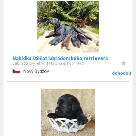
Nabídka štěňat labradorského retrievera
Labradorský retrívr
Na prodej
s PP FCI
Nový Bydžov
dohodou