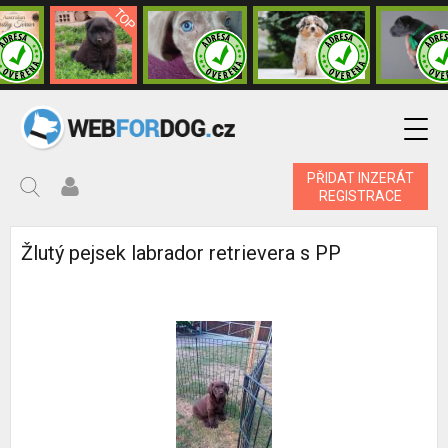
PŘIDAT INZERÁT
REGISTRACE
Žlutý pejsek labrador retrievera s PP