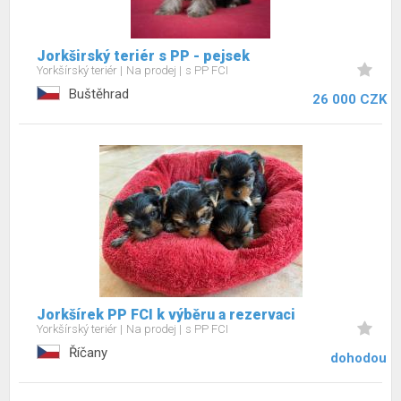
Jorkširský teriér s PP - pejsek
Yorkšírský teriér
Na prodej
s PP FCI
Buštěhrad
26 000 CZK
Jorkšírek PP FCI k výběru a rezervaci
Yorkšírský teriér
Na prodej
s PP FCI
Říčany
dohodou