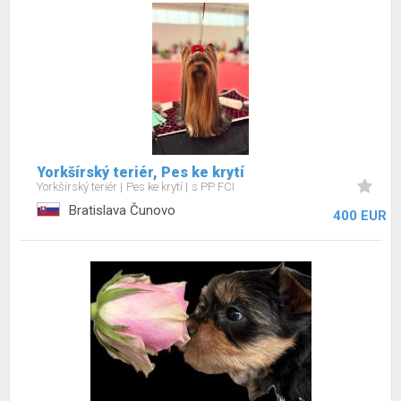
Yorkšírský teriér, Pes ke krytí
Yorkšírský teriér
Pes ke krytí
s PP FCI
Bratislava Čunovo
400 EUR