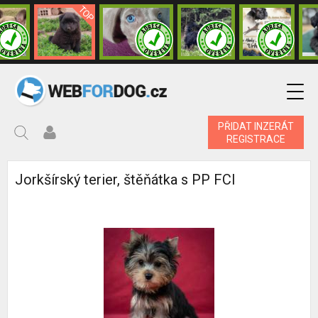
PŘIDAT INZERÁT
REGISTRACE
Jorkšírský terier, štěňátka s PP FCI