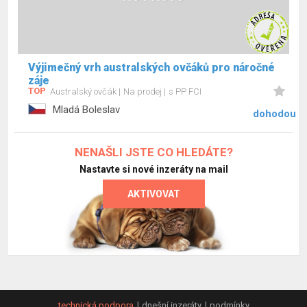
Výjimečný vrh australských ovčáků pro náročné
záje
TOP
Australský ovčák
Na prodej
s PP FCI
Mladá Boleslav
dohodou
NENAŠLI JSTE CO HLEDÁTE?
Nastavte si nové inzeráty na mail
AKTIVOVAT
technická podpora
dnešní inzeráty
podmínky