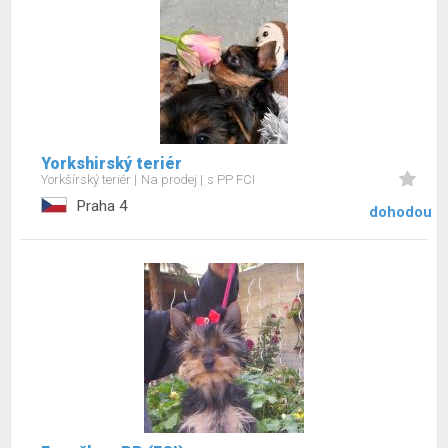
Yorkshirský teriér
Yorkšírský teriér
Na prodej
s PP FCI
Praha 4
dohodou