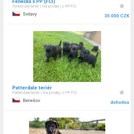
Fenečka s PP (FCI)
Yorkšírský teriér
Na prodej
s PP FCI
Svitavy
35 000 CZK
Patterdale teriér
Patterdale teriér
Na prodej
s PP FCI
Benešov
dohodou