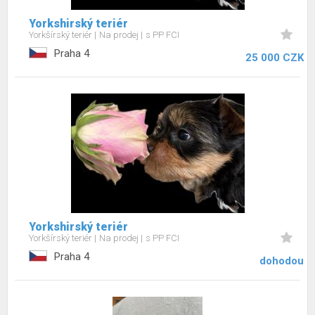
Yorkshirský teriér
Yorkšírský teriér
Na prodej
s PP FCI
Praha 4
25 000 CZK
Yorkshirský teriér
Yorkšírský teriér
Na prodej
s PP FCI
Praha 4
dohodou