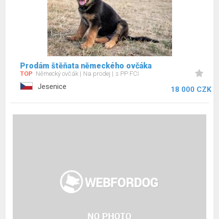
Prodám štěňata německého ovčáka
TOP
Německý ovčák
Na prodej
s PP FCI
Jesenice
18 000 CZK