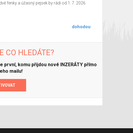
dvě fenky a úžasný pejsek by rádi od 1. 7. 2026
dohodou
E CO HLEDÁTE?
ďte první, komu přijdou nové INZERÁTY přímo
eho mailu!
TIVOVAT