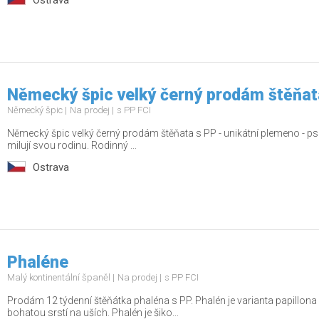
Ostrava
Německý špic velký černý prodám štěňat
Německý špic
Na prodej
s PP FCI
Německý špic velký černý prodám štěňata s PP - unikátní plemeno - psí rar
milují svou rodinu. Rodinný ...
Ostrava
Phaléne
Malý kontinentální španěl
Na prodej
s PP FCI
Prodám 12 týdenní štěňátka phaléna s PP. Phalén je varianta papillon
bohatou srstí na uších. Phalén je šiko...