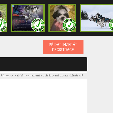
PŘIDAT INZERÁT
REGISTRACE
Římov
Nabízím vymazlená socializovaná zdravá štěňata s P