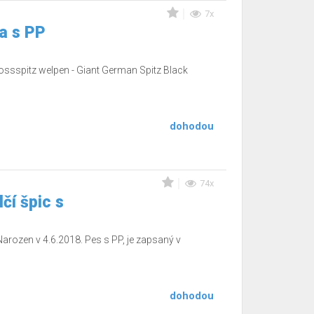
7x
a s PP
rossspitz welpen - Giant German Spitz Black
dohodou
74x
čí špic s
arozen v 4.6.2018. Pes s PP, je zapsaný v
dohodou