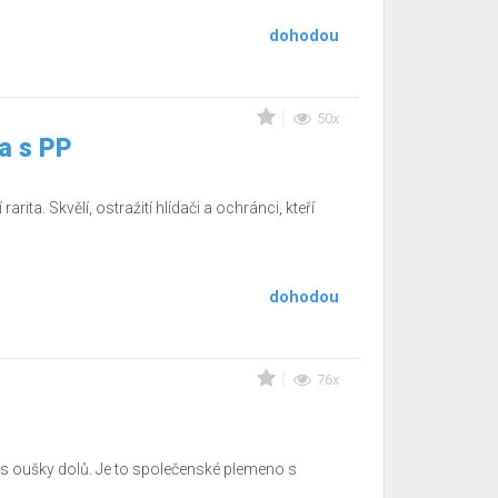
dohodou
50x
a s PP
ita. Skvělí, ostražití hlídači a ochránci, kteří
dohodou
76x
a s oušky dolů. Je to společenské plemeno s