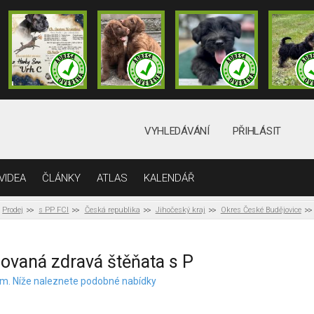
VYHLEDÁVÁNÍ
PŘIHLÁSIT
VIDEA
ČLÁNKY
ATLAS
KALENDÁŘ
Prodej
s PP FCI
Česká republika
Jihočeský kraj
Okres České Budějovice
ovaná zdravá štěňata s P
elem. Níže naleznete podobné nabídky