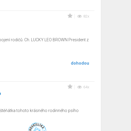
82x
ojení rodičů: Ch. LUCKY LEO BROWN President z
dohodou
64x
P
štěňátka tohoto krásného rodinného psího