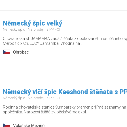
Německý špic velký
Německý špic
Na prodej
s PP FCI
Chovatelská st. JAMAMBA zadá štěňata z opakovaného úspěšného sp
Merboltic x Ch. LUCY Jamamba. Vhodná na ...
Ohrobec
Německý vlčí špic Keeshond štěňata s P
Německý špic
Na prodej
s PP FCI
Rodinná chovatelská stanice Šumbarský pramen přijímá záznamy na 
společníka. Narození štěňátek očekáváme okol...
Valašské Meziříčí