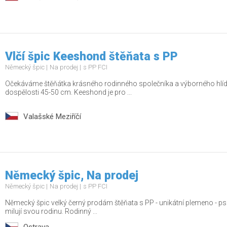
Vlčí špic Keeshond štěňata s PP
Německý špic
Na prodej
s PP FCI
Očekáváme štěňátka krásného rodinného společníka a výborného hlídač
dospělosti 45-50 cm. Keeshond je pro ...
Valašské Meziříčí
Německý špic, Na prodej
Německý špic
Na prodej
s PP FCI
Německý špic velký černý prodám štěňata s PP - unikátní plemeno - psí rar
milují svou rodinu. Rodinný ...