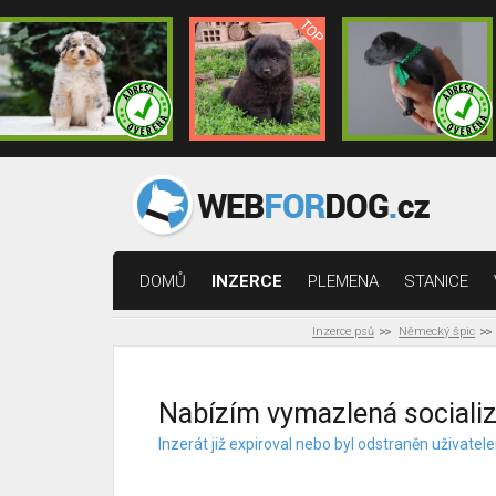
DOMŮ
INZERCE
PLEMENA
STANICE
Inzerce psů
Německý špic
Nabízím vymazlená socializ
Inzerát již expiroval nebo byl odstraněn uživat