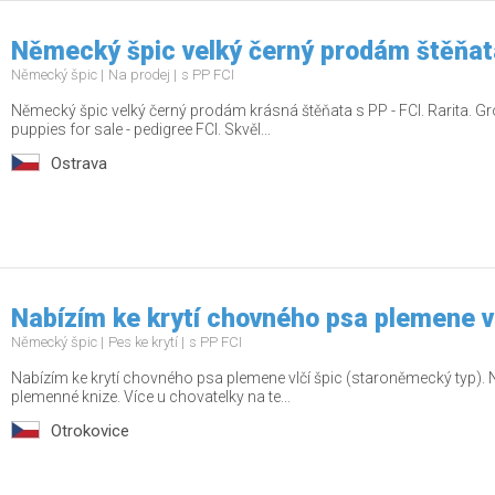
Německý špic velký černý prodám štěňat
Německý špic
Na prodej
s PP FCI
Německý špic velký černý prodám krásná štěňata s PP - FCI. Rarita. G
puppies for sale - pedigree FCI. Skvěl...
Ostrava
Nabízím ke krytí chovného psa plemene vl
Německý špic
Pes ke krytí
s PP FCI
Nabízím ke krytí chovného psa plemene vlčí špic (staroněmecký typ). N
plemenné knize. Více u chovatelky na te...
Otrokovice