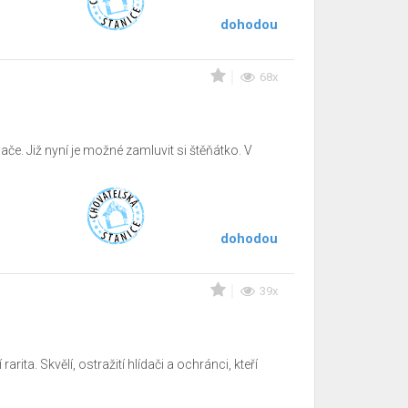
dohodou
68x
e. Již nyní je možné zamluvit si štěňátko. V
dohodou
39x
ita. Skvělí, ostražití hlídači a ochránci, kteří