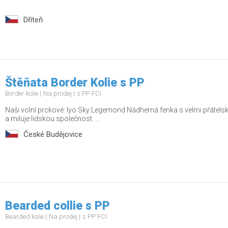
Dříteň
Štěňata Border Kolie s PP
Border kolie
Na prodej
s PP FCI
Naši volní prckové: Iyo Sky Legemond Nádherná fenka s velmi přátels
a miluje lidskou společnost. ...
České Budějovice
Bearded collie s PP
Bearded kolie
Na prodej
s PP FCI