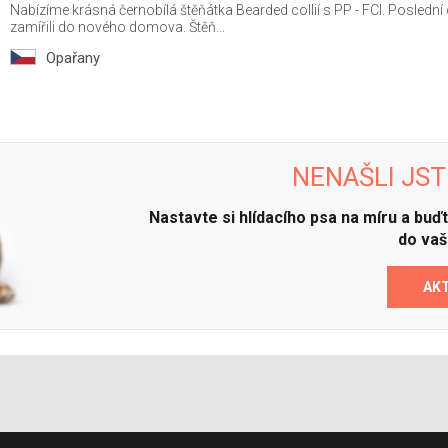
Nabízíme krásná černobílá štěňátka Bearded collií s PP - FCI. Poslední 
zamířili do nového domova. Štěň...
Opařany
NENAŠLI JST
Nastavte si hlídacího psa na míru a bu
do vaš
AK