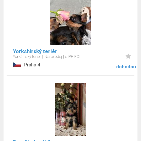
Yorkshirský teriér
Yorkšírský teriér
Na prodej
s PP FCI
Praha 4
dohodou