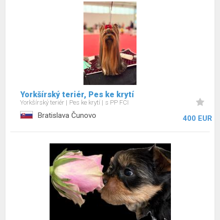
Yorkšírský teriér, Pes ke krytí
Yorkšírský teriér
Pes ke krytí
s PP FCI
Bratislava Čunovo
400 EUR