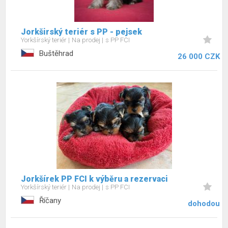
Jorkširský teriér s PP - pejsek
Yorkšírský teriér
Na prodej
s PP FCI
Buštěhrad
26 000 CZK
Jorkšírek PP FCI k výběru a rezervaci
Yorkšírský teriér
Na prodej
s PP FCI
Říčany
dohodou