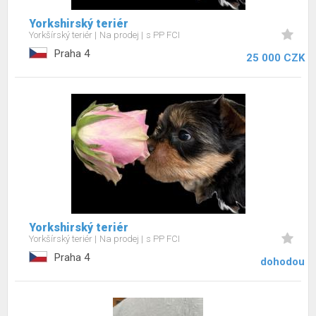
Yorkshirský teriér
Yorkšírský teriér
Na prodej
s PP FCI
Praha 4
25 000 CZK
Yorkshirský teriér
Yorkšírský teriér
Na prodej
s PP FCI
Praha 4
dohodou