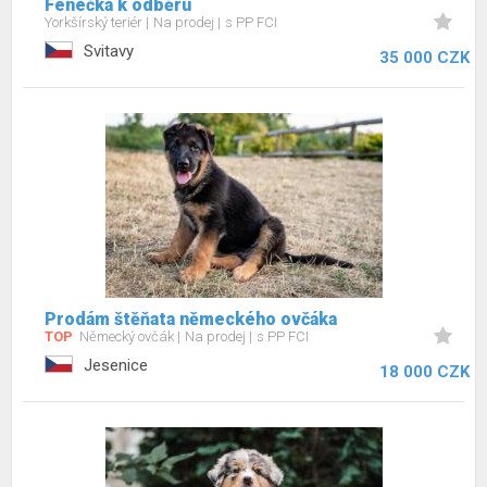
Fenečka k odběru
Yorkšírský teriér
Na prodej
s PP FCI
Svitavy
35 000 CZK
Prodám štěňata německého ovčáka
TOP
Německý ovčák
Na prodej
s PP FCI
Jesenice
18 000 CZK