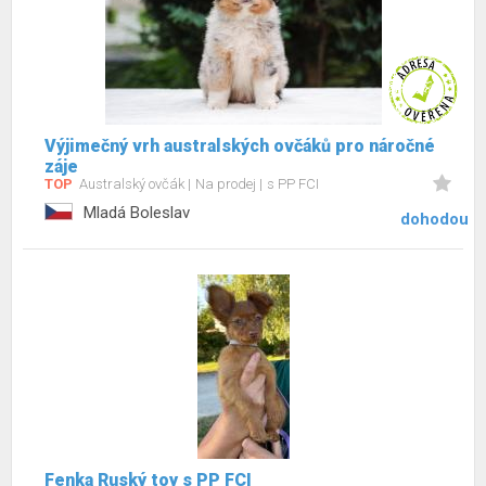
Výjimečný vrh australských ovčáků pro náročné
záje
TOP
Australský ovčák
Na prodej
s PP FCI
Mladá Boleslav
dohodou
Fenka Ruský toy s PP FCI