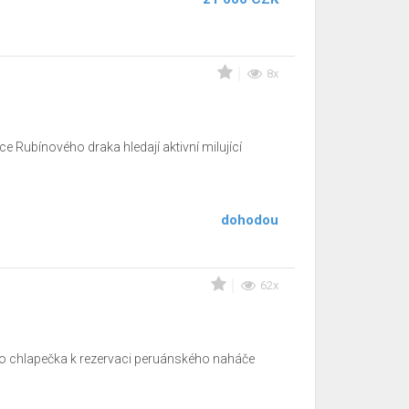
8x
e Rubínového draka hledají aktivní milující
dohodou
62x
ho chlapečka k rezervaci peruánského naháče