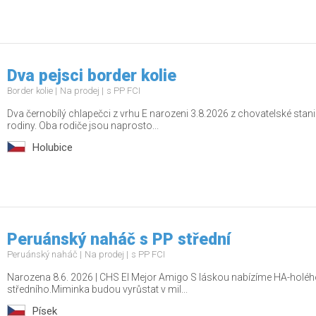
Dva pejsci border kolie
Border kolie
Na prodej
s PP FCI
Dva černobílý chlapečci z vrhu E narozeni 3.8.2026 z chovatelské stanic
rodiny. Oba rodiče jsou naprosto...
Holubice
Peruánský naháč s PP střední
Peruánský naháč
Na prodej
s PP FCI
Narozena 8.6. 2026 | CHS El Mejor Amigo S láskou nabízíme HA-holé
středního.Miminka budou vyrůstat v mil...
Písek