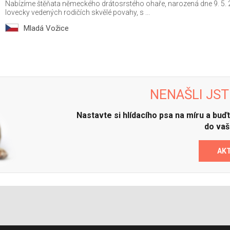
Nabízíme štěňata německého drátosrstého ohaře, narozená dne 9. 5.
lovecky vedených rodičích skvělé povahy, s ...
Mladá Vožice
NENAŠLI JST
Nastavte si hlídacího psa na míru a bu
do vaš
AK