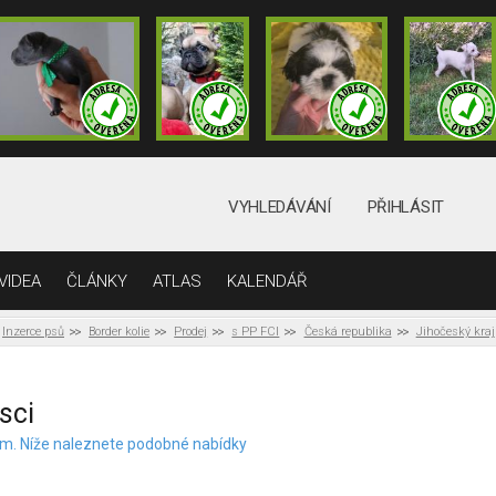
VYHLEDÁVÁNÍ
PŘIHLÁSIT
VIDEA
ČLÁNKY
ATLAS
KALENDÁŘ
Inzerce psů
Border kolie
Prodej
s PP FCI
Česká republika
Jihočeský kraj
sci
elem. Níže naleznete podobné nabídky