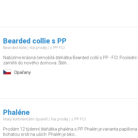
Bearded collie s PP
Bearded kolie
Na prodej
s PP FCI
Nabízíme krásná černobílá štěňátka Bearded collií s PP - FCI. Poslední 
zamířili do nového domova. Štěň...
Opařany
Phaléne
Malý kontinentální španěl
Na prodej
s PP FCI
Prodám 12 týdenní štěňátka phaléna s PP. Phalén je varianta papillon
bohatou srstí na uších. Phalén je šiko...