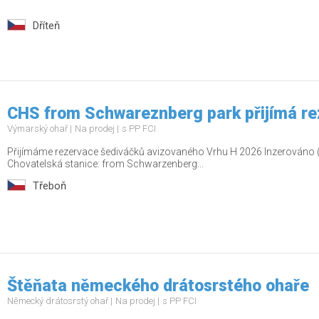
Dříteň
CHS from Schwareznberg park přijímá r
Výmarský ohař
Na prodej
s PP FCI
Přijímáme rezervace šediváčků avizovaného Vrhu H 2026 Inzerováno 
Chovatelská stanice: from Schwarzenberg...
Třeboň
Štěňata německého drátosrstého ohaře
Německý drátosrstý ohař
Na prodej
s PP FCI