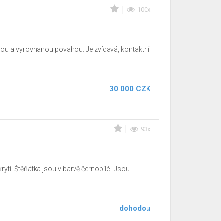
100x
kou a vyrovnanou povahou. Je zvídavá, kontaktní
30 000 CZK
93x
ytí. Štěňátka jsou v barvě černobílé . Jsou
dohodou