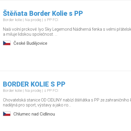
Štěňata Border Kolie s PP
Border kolie
Na prodej
s PP FCI
Naši volní prckové: Iyo Sky Legemond Nádherná fenka s velmi přátels
a miluje lidskou společnost. ...
České Budějovice
BORDER KOLIE S PP
Border kolie
Na prodej
s PP FCI
Chovatelská stanice OD CIDLINY nabízí štěňátka s PP ze zahraničního kr
nadějná pro sport, výstavy a jako ro...
Chlumec nad Cidlinou