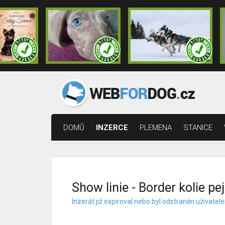
DOMŮ
INZERCE
PLEMENA
STANICE
Show linie - Border kolie pej
Inzerát již expiroval nebo byl odstraněn uživat