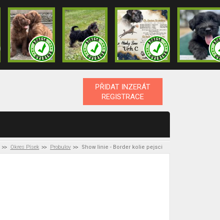
PŘIDAT INZERÁT
REGISTRACE
Okres Písek
Probulov
Show linie - Border kolie pejsci