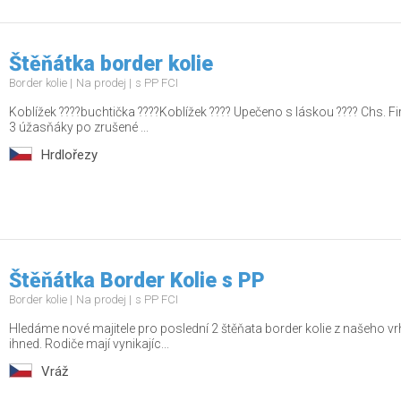
Štěňátka border kolie
Border kolie
Na prodej
s PP FCI
Koblížek ????buchtička ????Koblížek ???? Upečeno s láskou ???? Chs. Firs
3 úžasňáky po zrušené ...
Hrdlořezy
Štěňátka Border Kolie s PP
Border kolie
Na prodej
s PP FCI
Hledáme nové majitele pro poslední 2 štěňata border kolie z našeho vr
ihned. Rodiče mají vynikajíc...
Vráž