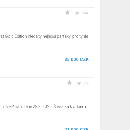
154x
t Gold Edition hledá ty nejlepší parťáky, pro tyhle
35 000 CZK
37x
hu, s PP narozené 28.3. 2026. Štěňátka k odběru
21 000 CZK