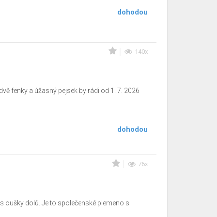
dohodou
140x
dvě fenky a úžasný pejsek by rádi od 1. 7. 2026
dohodou
76x
a s oušky dolů. Je to společenské plemeno s