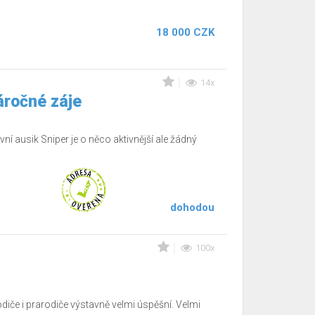
18 000 CZK
14x
áročné záje
ní ausik Sniper je o něco aktivnější ale žádný
dohodou
100x
odiče i prarodiče výstavně velmi úspěšní. Velmi