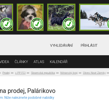
VYHLEDÁVÁNÍ
PŘIHLÁSIT
VIDEA
ČLÁNKY
ATLAS
KALENDÁŘ
Prodej
s PP FCI
Slovenská republika
Nitranský kraj
Okres Nové Zámky
na prodej, Palárikovo
elem. Níže naleznete podobné nabídky