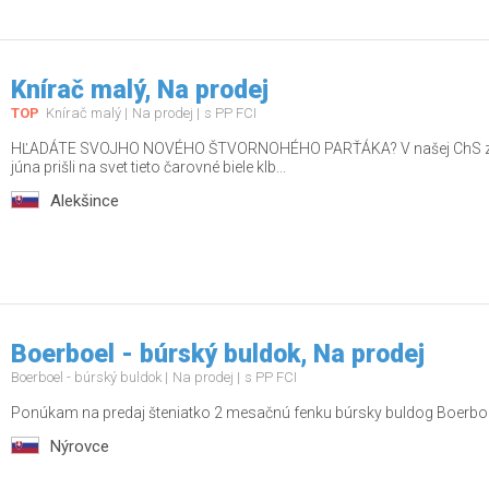
Knírač malý, Na prodej
TOP
Knírač malý
Na prodej
s PP FCI
HĽADÁTE SVOJHO NOVÉHO ŠTVORNOHÉHO PARŤÁKA? V našej ChS z Dom
júna prišli na svet tieto čarovné biele klb...
Alekšince
Boerboel - búrský buldok, Na prodej
Boerboel - búrský buldok
Na prodej
s PP FCI
Ponúkam na predaj šteniatko 2 mesačnú fenku búrsky buldog Boerboel
Nýrovce