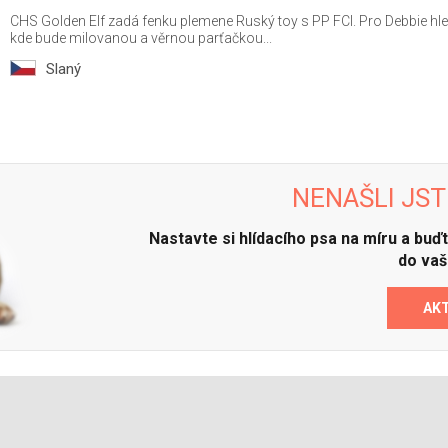
CHS Golden Elf zadá fenku plemene Ruský toy s PP FCI. Pro Debbie h
kde bude milovanou a věrnou parťačkou...
Slaný
NENAŠLI JST
Nastavte si hlídacího psa na míru a bu
do vaš
AK