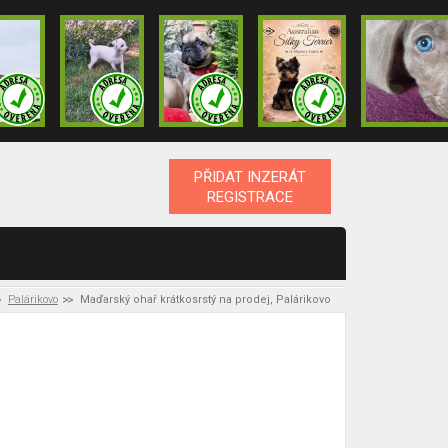
PŘIDAT INZERÁT
REGISTRACE
Palárikovo
Maďarský ohař krátkosrstý na prodej, Palárikovo