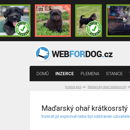
DOMŮ
INZERCE
PLEMENA
STANICE
Inzerce psů
Maďarský ohař krátkosrstý
Maďarský ohař krátkosrstý 
Inzerát již expiroval nebo byl odstraněn uživat