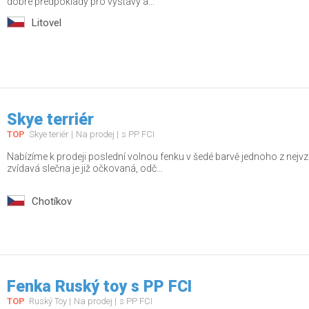
dobré předpoklady pro výstavy a...
Litovel
Skye terriér
TOP
Skye teriér
Na prodej
s PP FCI
Nabízíme k prodeji poslední volnou fenku v šedé barvě jednoho z nejvz
zvídavá slečna je již očkovaná, odč...
Chotíkov
Fenka Ruský toy s PP FCI
TOP
Ruský Toy
Na prodej
s PP FCI