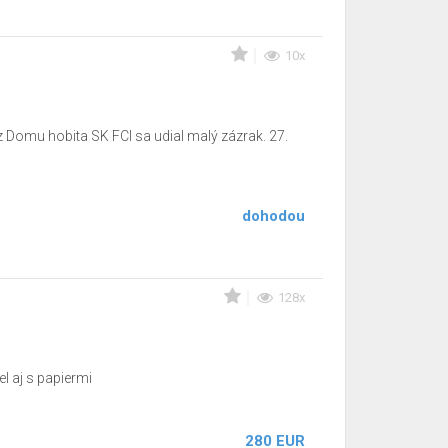
10x
u hobita SK FCI sa udial malý zázrak. 27.
dohodou
128x
 aj s papiermi
280 EUR