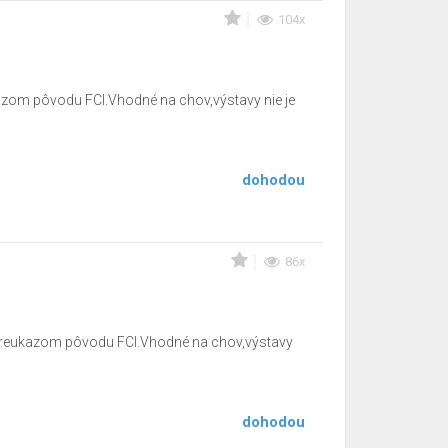
104x
azom pôvodu FCI.Vhodné na chov,výstavy nie je
dohodou
86x
 preukazom pôvodu FCI.Vhodné na chov,výstavy
dohodou