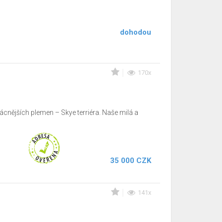
dohodou
170x
ácnějších plemen – Skye terriéra. Naše milá a
35 000 CZK
141x