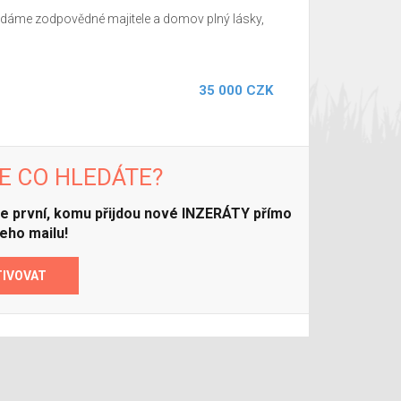
ledáme zodpovědné majitele a domov plný lásky,
35 000 CZK
E CO HLEDÁTE?
ďte první, komu přijdou nové INZERÁTY přímo
eho mailu!
TIVOVAT