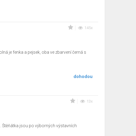
145x
ná je fenka a pejsek, oba ve zbarvení černá s
dohodou
13x
 Štěňátka jsou po výborných výstavních