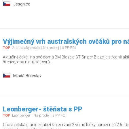
Jesenice
Výjimečný vrh australských ovčáků pro n
TOP
Australský ovčák
Na prodej
s PP FCI
Aktuálně čekáji na své doma BM Blaze a BT Sniper Blaze je středně aktiv
šilenec, oba miluji lidí, vyrů...
Mladá Boleslav
Leonberger- štěňata s PP
TOP
Leonberger
Na prodej
s PP FCI
Chovatelská stanice nabízí k rezervaci 2 volné fenky narozené 22.6.. R