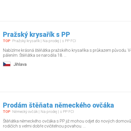
Pražský krysařík s PP
TOP
Pražský krysařík
Na prodej
s PP FCI
Nabízíme krásná štěňátka pražského krysaříka s průkazem původu. Vol
pálením. Štěňátka se narodila 18. ...
Jihlava
Prodám štěňata německého ovčáka
TOP
Německý ovčák
Na prodej
s PP FCI
Štěňátka německého ovčáka s PP již mohou odjet do nových domovů.
rodičích s velmi dobře cvičitelnou povahou. ...