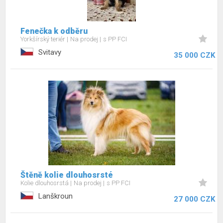
Fenečka k odběru
Yorkšírský teriér
Na prodej
s PP FCI
Svitavy
35 000 CZK
Štěně kolie dlouhosrsté
Kolie dlouhosrstá
Na prodej
s PP FCI
Lanškroun
27 000 CZK