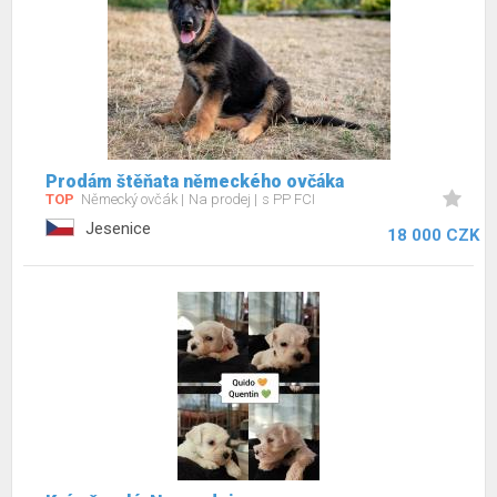
Prodám štěňata německého ovčáka
TOP
Německý ovčák
Na prodej
s PP FCI
Jesenice
18 000 CZK