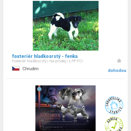
foxteriér hladkosrstý - fenka
Foxteriér hladkosrstý
Na prodej
s PP FCI
Chrudim
dohodou