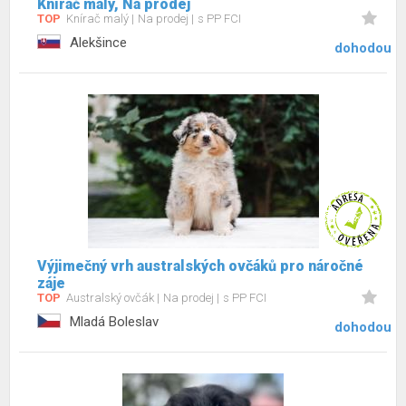
Knírač malý, Na prodej
TOP
Knírač malý
Na prodej
s PP FCI
Alekšince
dohodou
Výjimečný vrh australských ovčáků pro náročné
záje
TOP
Australský ovčák
Na prodej
s PP FCI
Mladá Boleslav
dohodou