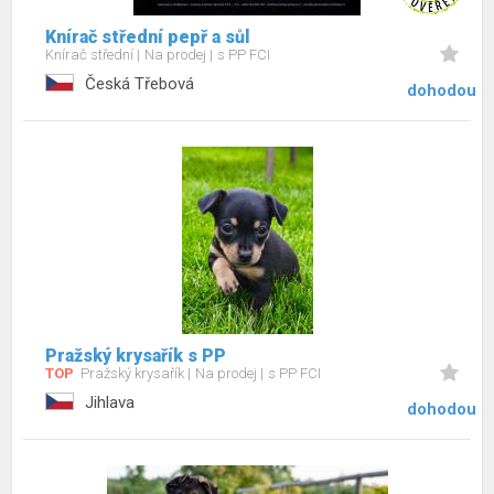
Knírač střední pepř a sůl
Knírač střední
Na prodej
s PP FCI
Česká Třebová
dohodou
Pražský krysařík s PP
TOP
Pražský krysařík
Na prodej
s PP FCI
Jihlava
dohodou