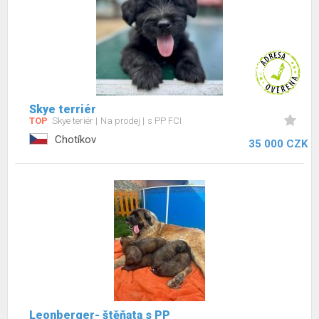
Skye terriér
TOP
Skye teriér
Na prodej
s PP FCI
Chotíkov
35 000 CZK
Leonberger- štěňata s PP