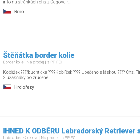
info na stránkách chs z Cagova r...
Brno
Štěňátka border kolie
Border kolie
Na prodej
s PP FCI
Koblížek ????buchtička ????Koblížek ???? Upečeno s láskou ???? Chs. Firs
3 úžasňáky po zrušené ...
Hrdlořezy
IHNED K ODBĚRU Labradorský Retriever 
Labradorský retrívr
Na prodej
s PP FCI