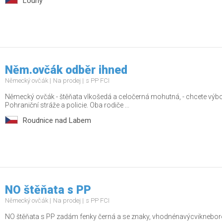
Louny
Něm.ovčák odběr ihned
Německý ovčák
Na prodej
s PP FCI
Německý ovčák - štěňata vlkošedá a celočerná mohutná, - chcete výbo
Pohraniční stráže a policie. Oba rodiče ...
Roudnice nad Labem
NO štěňata s PP
Německý ovčák
Na prodej
s PP FCI
NO štěňata s PP zadám fenky černá a se znaky, vhodnénavýcvikneborod