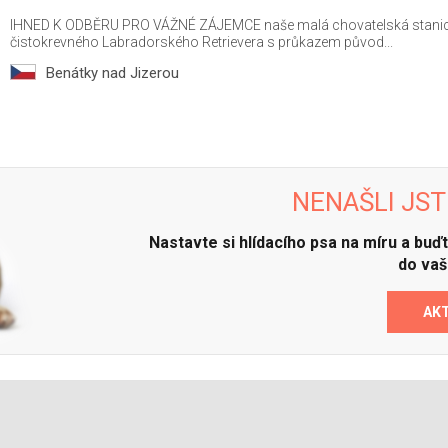
IHNED K ODBĚRU PRO VÁŽNÉ ZÁJEMCE naše malá chovatelská stanice
čistokrevného Labradorského Retrievera s průkazem původ...
Benátky nad Jizerou
NENAŠLI JST
Nastavte si hlídacího psa na míru a bu
do vaš
AK