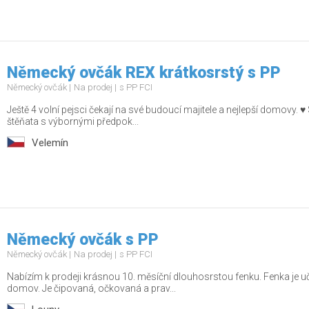
Německý ovčák REX krátkosrstý s PP
Německý ovčák
Na prodej
s PP FCI
Ještě 4 volní pejsci čekají na své budoucí majitele a nejlepší domovy. ♥
štěňata s výbornými předpok...
Velemín
Německý ovčák s PP
Německý ovčák
Na prodej
s PP FCI
Nabízím k prodeji krásnou 10. měsíční dlouhosrstou fenku. Fenka je uč
domov. Je čipovaná, očkovaná a prav...