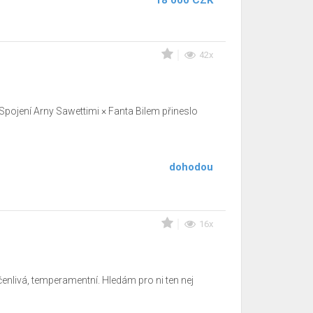
18 000 CZK
42x
️ Spojení Arny Sawettimi × Fanta Bilem přineslo
dohodou
16x
enlivá, temperamentní. Hledám pro ni ten nej