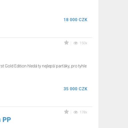
18 000 CZK
150x
t Gold Edition hledá ty nejlepší parťáky, pro tyhle
35 000 CZK
178x
s PP