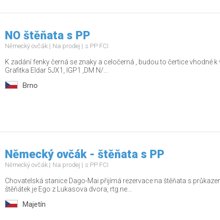
NO štěňata s PP
Německý ovčák
Na prodej
s PP FCI
K zadání fenky černá se znaky a celočerná , budou to čertice vhodné k 
Grafitka Eldar 5JX1, IGP1 ,DM N/...
Brno
Německý ovčák - štěňata s PP
Německý ovčák
Na prodej
s PP FCI
Chovatelská stanice Dago-Mai přijímá rezervace na štěňata s průkaz
štěňátek je Ego z Lukasova dvora, rtg.ne...
Majetín