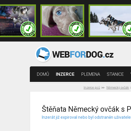
DOMŮ
INZERCE
PLEMENA
STANICE
Inzerce psů
Německý ovčák
Štěňata Německý ovčák s 
Inzerát již expiroval nebo byl odstraněn uživat