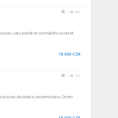
86x
výcviku i jako parťák do normálního života M:
18 000 CZK
60x
em původu vlkošedé a celočerné barvy. Otcem