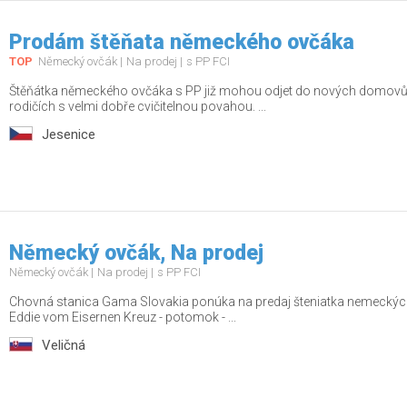
Prodám štěňata německého ovčáka
TOP
Německý ovčák
Na prodej
s PP FCI
Štěňátka německého ovčáka s PP již mohou odjet do nových domovů.
rodičích s velmi dobře cvičitelnou povahou. ...
Jesenice
Německý ovčák, Na prodej
Německý ovčák
Na prodej
s PP FCI
Chovná stanica Gama Slovakia ponúka na predaj šteniatka nemeckých
Eddie vom Eisernen Kreuz - potomok - ...
Veličná