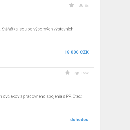
6x
 Štěňátka jsou po výborných výstavních
18 000 CZK
156x
 ovčiakov z pracovného spojenia s PP. Otec:
dohodou