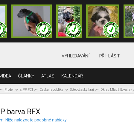
VYHLEDÁVÁNÍ
PŘIHLÁSIT
VIDEA
ČLÁNKY
ATLAS
KALENDÁŘ
Prodej
s PP FCI
Česká republika
Středočeský kraj
Okres Mladá Boleslav
PP barva REX
elem. Níže naleznete podobné nabídky