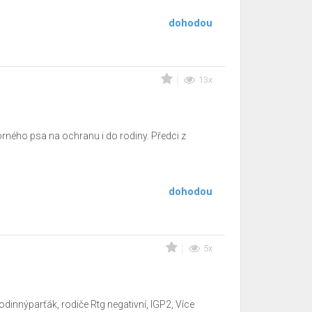
dohodou
13x
rného psa na ochranu i do rodiny. Předci z
dohodou
5x
innýparťák, rodiče Rtg negativní, IGP2, Více