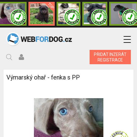
PŘIDAT INZERÁT
REGISTRACE
Výmarský ohař - fenka s PP