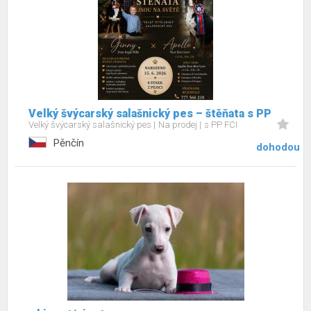
Velký švýcarský salašnický pes – štěňata s PP
Velký švýcarský salašnický pes
Na prodej
s PP FCI
Pěnčín
dohodou