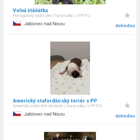
Volná štěňátka
Portugalský vodní pes
Na prodej
s PP FCI
Jablonec nad Nisou
dohodou
Americký stafordšírský teriér s PP
Americký stafordšírský teriér
Na prodej
s PP FCI
Jablonec nad Nisou
dohodou