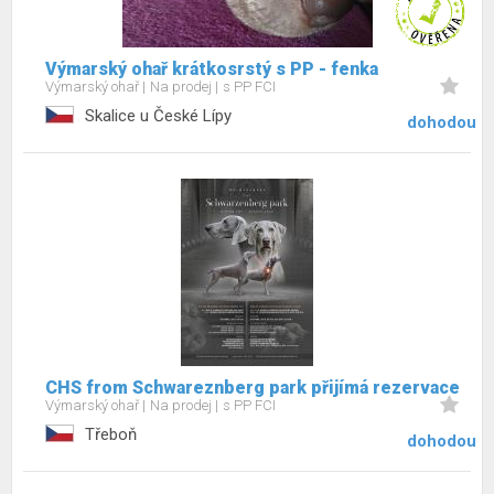
Výmarský ohař krátkosrstý s PP - fenka
Výmarský ohař
Na prodej
s PP FCI
Skalice u České Lípy
dohodou
CHS from Schwareznberg park přijímá rezervace
Výmarský ohař
Na prodej
s PP FCI
Třeboň
dohodou