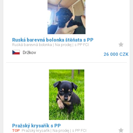
Ruská barevná bolonka štěňata s PP
Ruská barevná bolonka
Na prodej
s PP FCI
Držkov
26 000 CZK
Pražský krysařík s PP
TOP
Pražský krysařík
Na prodej
s PP FCI