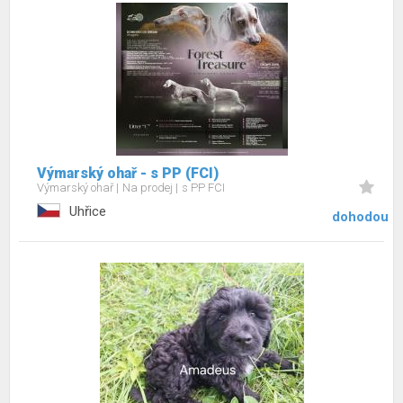
Výmarský ohař - s PP (FCI)
Výmarský ohař
Na prodej
s PP FCI
Uhřice
dohodou