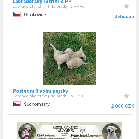
Labradorský retrívr s PP
Labradorský retrívr
Na prodej
s PP FCI
Otrokovice
dohodou
Poslední 3 volní pejsky
Labradorský retrívr
Na prodej
s PP FCI
Suchomasty
12 000 CZK