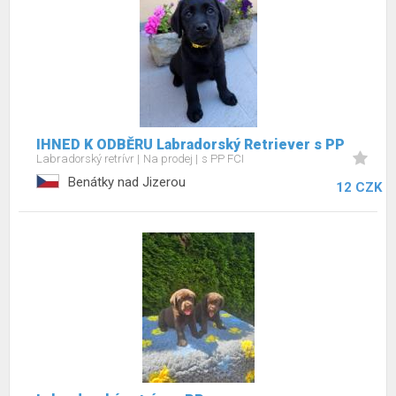
IHNED K ODBĚRU Labradorský Retriever s PP
Labradorský retrívr
Na prodej
s PP FCI
Benátky nad Jizerou
12 CZK