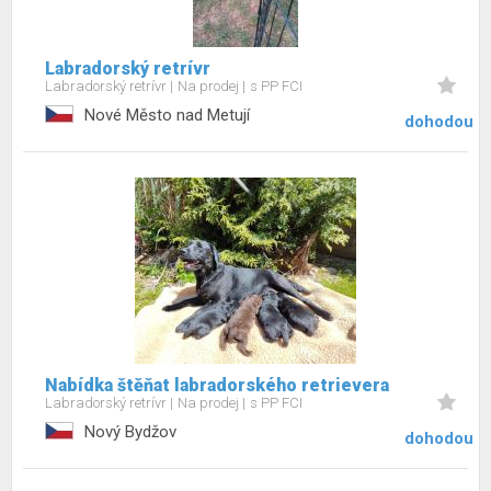
Labradorský retrívr
Labradorský retrívr
Na prodej
s PP FCI
Nové Město nad Metují
dohodou
Nabídka štěňat labradorského retrievera
Labradorský retrívr
Na prodej
s PP FCI
Nový Bydžov
dohodou