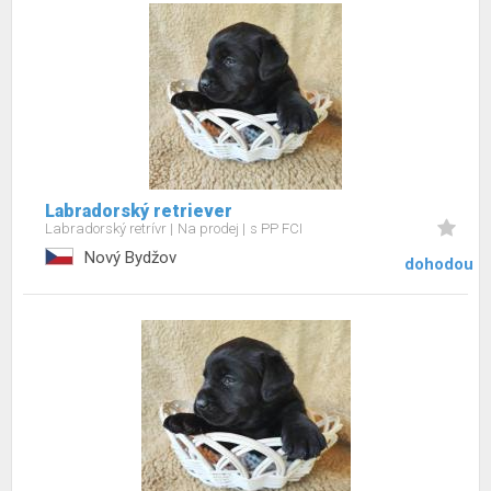
Labradorský retriever
Labradorský retrívr
Na prodej
s PP FCI
Nový Bydžov
dohodou