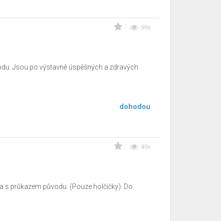
99x
vodu. Jsou po výstavně úspěšných a zdravých
dohodou
49x
ra s průkazem původu. (Pouze holčičky). Do