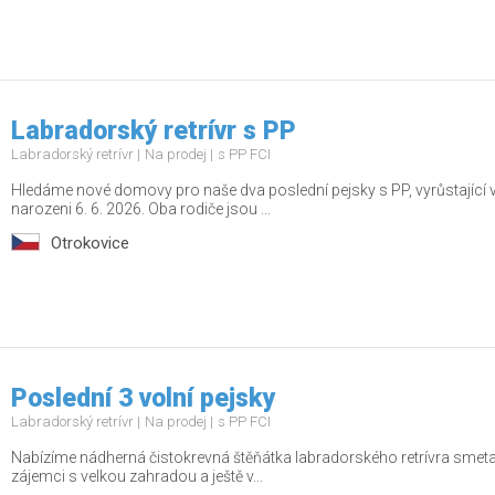
Labradorský retrívr s PP
Labradorský retrívr
Na prodej
s PP FCI
Hledáme nové domovy pro naše dva poslední pejsky s PP, vyrůstající v
narozeni 6. 6. 2026. Oba rodiče jsou ...
Otrokovice
Poslední 3 volní pejsky
Labradorský retrívr
Na prodej
s PP FCI
Nabízíme nádherná čistokrevná štěňátka labradorského retrívra smetan
zájemci s velkou zahradou a ještě v...