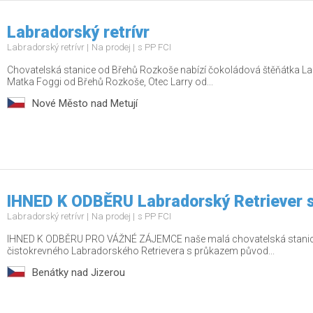
Labradorský retrívr
Labradorský retrívr
Na prodej
s PP FCI
Chovatelská stanice od Břehů Rozkoše nabízí čokoládová štěňátka L
Matka Foggi od Břehů Rozkoše, Otec Larry od...
Nové Město nad Metují
IHNED K ODBĚRU Labradorský Retriever 
Labradorský retrívr
Na prodej
s PP FCI
IHNED K ODBĚRU PRO VÁŽNÉ ZÁJEMCE naše malá chovatelská stanice
čistokrevného Labradorského Retrievera s průkazem původ...
Benátky nad Jizerou