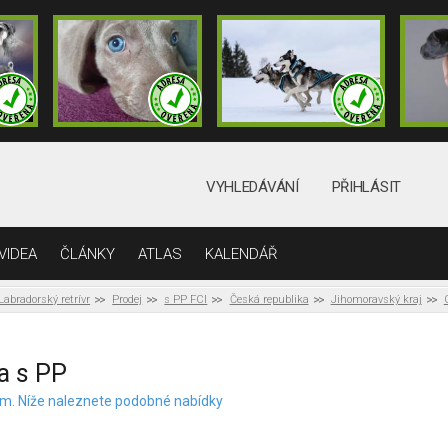
VYHLEDÁVÁNÍ
PŘIHLÁSIT
VIDEA
ČLÁNKY
ATLAS
KALENDÁŘ
Labradorský retrívr
Prodej
s PP FCI
Česká republika
Jihomoravský kraj
a s PP
elem. Níže naleznete podobné nabídky