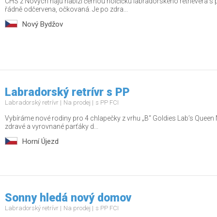
CHS z Nových hájů nabízí černou holčičku labradorského retrievera s
řádně odčervena, očkovaná. Je po zdra...
Nový Bydžov
Labradorský retrívr s PP
Labradorský retrívr
Na prodej
s PP FCI
Vybíráme nové rodiny pro 4 chlapečky z vrhu „B“ Goldies Lab’s Queen 
zdravé a vyrovnané parťáky d...
Horní Újezd
Sonny hledá nový domov
Labradorský retrívr
Na prodej
s PP FCI