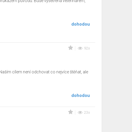
 průkazem původu. Bude vyšetřena veterinářem,
dohodou
92x
Naším cílem není odchovat co nejvíce štěňat, ale
dohodou
23x