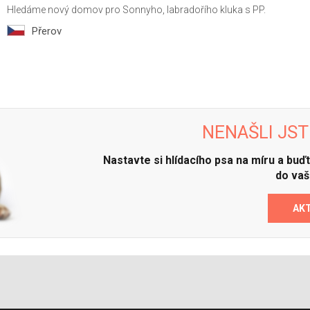
Hledáme nový domov pro Sonnyho, labradořího kluka s PP.
Přerov
NENAŠLI JST
Nastavte si hlídacího psa na míru a bu
do vaš
AK