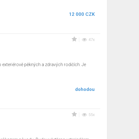
12 000 CZK
47x
 exteriérově pěkných a zdravých rodičích. Je
dohodou
55x