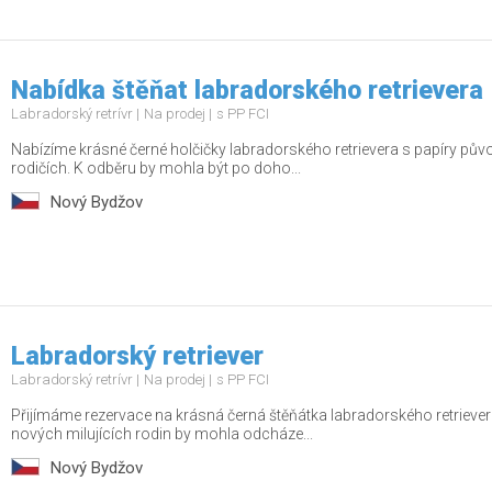
Nabídka štěňat labradorského retrievera
Labradorský retrívr
Na prodej
s PP FCI
Nabízíme krásné černé holčičky labradorského retrievera s papíry pů
rodičích. K odběru by mohla být po doho...
Nový Bydžov
Labradorský retriever
Labradorský retrívr
Na prodej
s PP FCI
Přijímáme rezervace na krásná černá štěňátka labradorského retrieve
nových milujících rodin by mohla odcháze...
Nový Bydžov