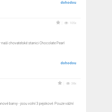
dohodou
105x
 naší chovatelské stanici Chocolate Pearl
dohodou
38x
ové barvy - jsou volní 3 pejskové. Pouze vážní