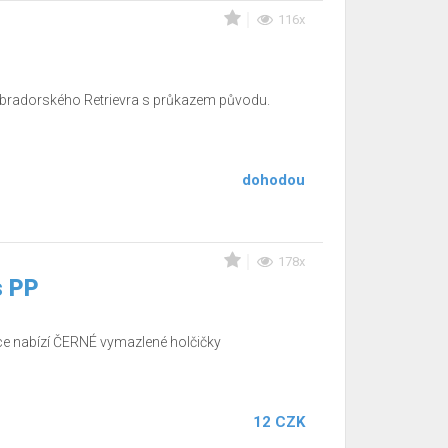
116x
abradorského Retrievra s průkazem původu.
dohodou
178x
s PP
 nabízí ČERNÉ vymazlené holčičky
12 CZK