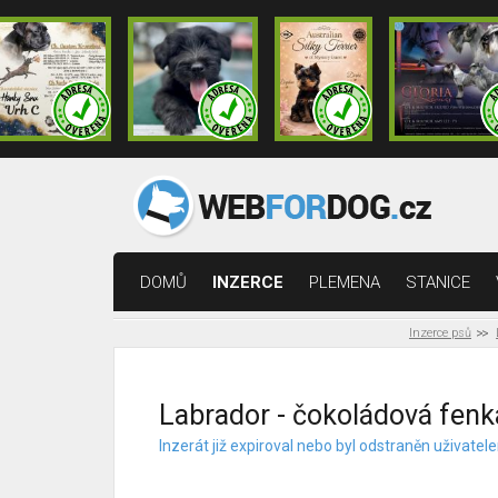
DOMŮ
INZERCE
PLEMENA
STANICE
Inzerce psů
Labrador - čokoládová fenk
Inzerát již expiroval nebo byl odstraněn uživat