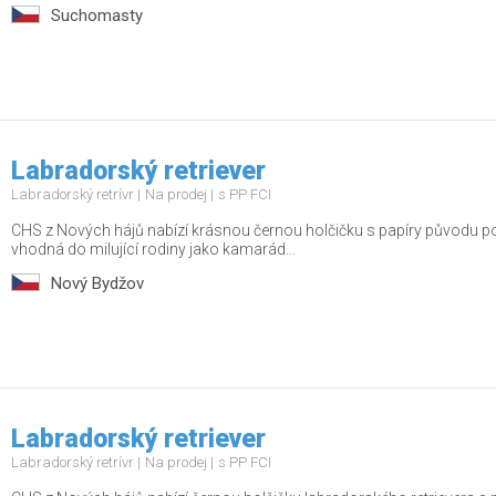
Suchomasty
Labradorský retriever
Labradorský retrívr
Na prodej
s PP FCI
CHS z Nových hájů nabízí krásnou černou holčičku s papíry původu po
vhodná do milující rodiny jako kamarád...
Nový Bydžov
Labradorský retriever
Labradorský retrívr
Na prodej
s PP FCI