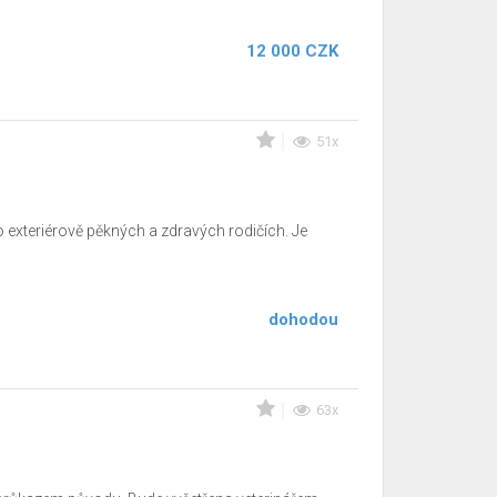
12 000 CZK
51x
 exteriérově pěkných a zdravých rodičích. Je
dohodou
63x