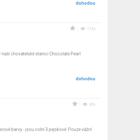
dohodou
112x
 naší chovatelské stanici Chocolate Pearl
dohodou
42x
ové barvy - jsou volní 3 pejskové. Pouze vážní