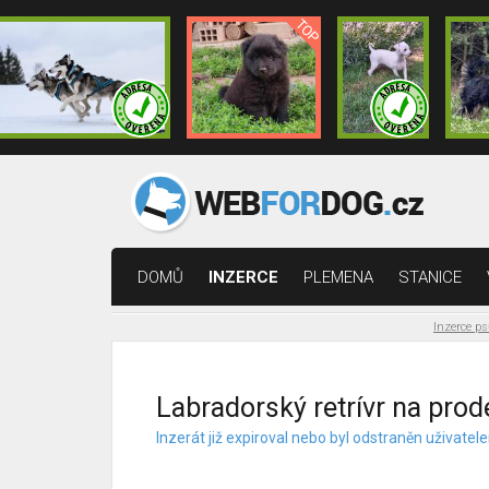
DOMŮ
INZERCE
PLEMENA
STANICE
Inzerce ps
Labradorský retrívr na prode
Inzerát již expiroval nebo byl odstraněn uživat