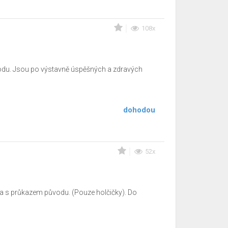
108x
vodu. Jsou po výstavně úspěšných a zdravých
dohodou
52x
ra s průkazem původu. (Pouze holčičky). Do