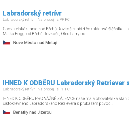
Labradorský retrívr
Labradorský retrívr
Na prodej
s PP FCI
Chovatelská stanice od Břehů Rozkoše nabízí čokoládová štěňátka L
Matka Foggi od Břehů Rozkoše, Otec Larry od...
Nové Město nad Metují
IHNED K ODBĚRU Labradorský Retriever 
Labradorský retrívr
Na prodej
s PP FCI
IHNED K ODBĚRU PRO VÁŽNÉ ZÁJEMCE naše malá chovatelská stanice
čistokrevného Labradorského Retrievera s průkazem původ...
Benátky nad Jizerou