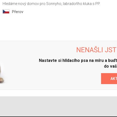
Hledáme nový domov pro Sonnyho, labradořího kluka s PP.
Přerov
NENAŠLI JST
Nastavte si hlídacího psa na míru a bu
do vaš
AK