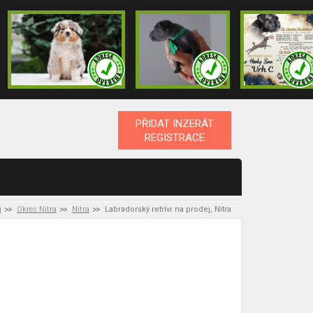
PŘIDAT INZERÁT
REGISTRACE
j
Okres Nitra
Nitra
Labradorský retrívr na prodej, Nitra