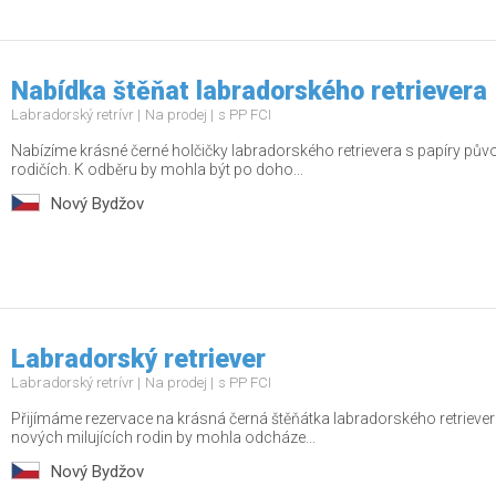
Nabídka štěňat labradorského retrievera
Labradorský retrívr
Na prodej
s PP FCI
Nabízíme krásné černé holčičky labradorského retrievera s papíry pů
rodičích. K odběru by mohla být po doho...
Nový Bydžov
Labradorský retriever
Labradorský retrívr
Na prodej
s PP FCI
Přijímáme rezervace na krásná černá štěňátka labradorského retrieve
nových milujících rodin by mohla odcháze...
Nový Bydžov