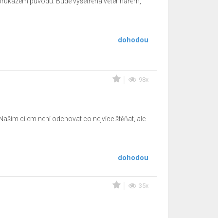
 průkazem původu. Bude vyšetřena veterinářem,
dohodou
98x
Naším cílem není odchovat co nejvíce štěňat, ale
dohodou
35x