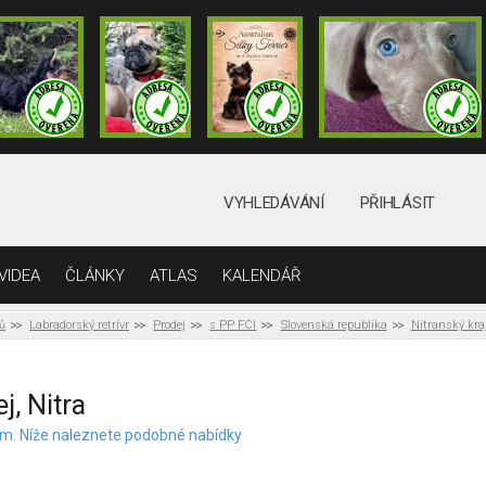
VYHLEDÁVÁNÍ
PŘIHLÁSIT
VIDEA
ČLÁNKY
ATLAS
KALENDÁŘ
ů
Labradorský retrívr
Prodej
s PP FCI
Slovenská republika
Nitranský kra
j, Nitra
elem. Níže naleznete podobné nabídky