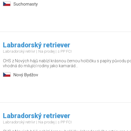
Suchomasty
Labradorský retriever
Labradorský retrívr
Na prodej
s PP FCI
CHS z Nových hájů nabízí krásnou černou holčičku s papíry původu po
vhodná do milující rodiny jako kamarád...
Nový Bydžov
Labradorský retriever
Labradorský retrívr
Na prodej
s PP FCI