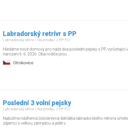
Labradorský retrívr s PP
Labradorský retrívr
Na prodej
s PP FCI
Hledáme nové domovy pro naše dva poslední pejsky s PP, vyrůstající v
narozeni 6. 6. 2026. Oba rodiče jsou ...
Otrokovice
Poslední 3 volní pejsky
Labradorský retrívr
Na prodej
s PP FCI
Nabízíme nádherná čistokrevná štěňátka labradorského retrívra smetan
zájemci s velkou zahradou a ještě v...