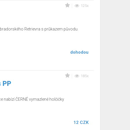
125x
abradorského Retrievra s průkazem původu.
dohodou
185x
s PP
 nabízí ČERNÉ vymazlené holčičky
12 CZK