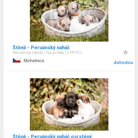
Štěně - Peruánský naháč
Peruánský naháč
Na prodej
s PP FCI
Mohelnice
dohodou
Štěně - Peruánský naháč osrstěný