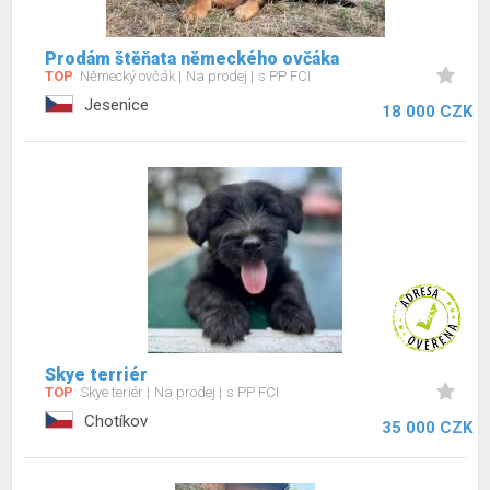
Prodám štěňata německého ovčáka
TOP
Německý ovčák
Na prodej
s PP FCI
Jesenice
18 000 CZK
Skye terriér
TOP
Skye teriér
Na prodej
s PP FCI
Chotíkov
35 000 CZK