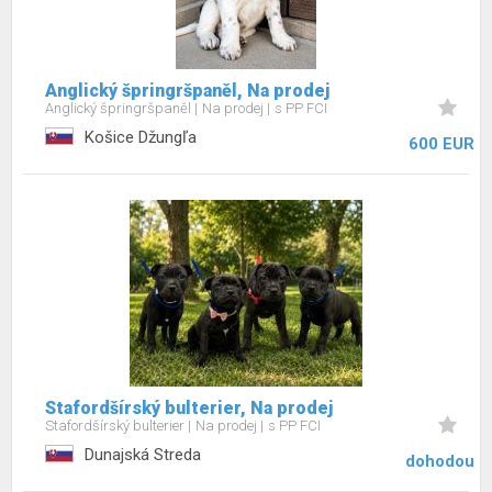
Anglický špringršpaněl, Na prodej
Anglický špringršpaněl
Na prodej
s PP FCI
Košice Džungľa
600 EUR
Stafordšírský bulterier, Na prodej
Stafordšírský bulterier
Na prodej
s PP FCI
Dunajská Streda
dohodou