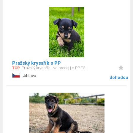
Pražský krysařík s PP
TOP
Pražský krysařík
Na prodej
s PP FCI
Jihlava
dohodou