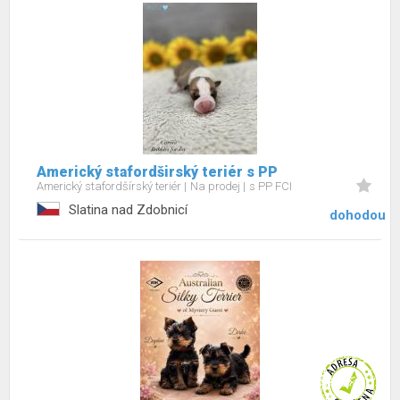
Americký stafordširský teriér s PP
Americký stafordšírský teriér
Na prodej
s PP FCI
Slatina nad Zdobnicí
dohodou