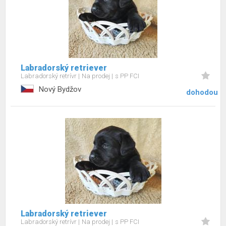
Labradorský retriever
Labradorský retrívr
Na prodej
s PP FCI
Nový Bydžov
dohodou
Labradorský retriever
Labradorský retrívr
Na prodej
s PP FCI