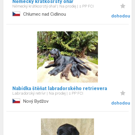
Německý krátkosrstý ohař
Německý krátkosrstý ohař
Na prodej
s PP FCI
Chlumec nad Cidlinou
dohodou
Nabídka štěňat labradorského retrievera
Labradorský retrívr
Na prodej
s PP FCI
Nový Bydžov
dohodou