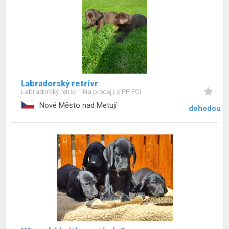
Labradorský retrívr
Labradorský retrívr
Na prodej
s PP FCI
Nové Město nad Metují
dohodou