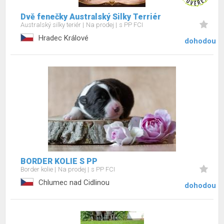
Dvě fenečky Australský Silky Terriér
Australský silky teriér
Na prodej
s PP FCI
Hradec Králové
dohodou
BORDER KOLIE S PP
Border kolie
Na prodej
s PP FCI
Chlumec nad Cidlinou
dohodou