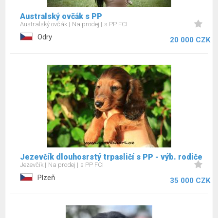
Australský ovčák s PP
Australský ovčák
Na prodej
s PP FCI
Odry
20 000 CZK
Jezevčík dlouhosrstý trpasličí s PP - výb. rodiče
Jezevčík
Na prodej
s PP FCI
Plzeň
35 000 CZK