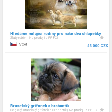
Hledáme milující rodiny pro naše dva chlapečky
Zlatý retrívr
Na prodej
s PP FCI
Stod
43 000 CZK
Bruselský grifonek a brabantík
Belgický, Bruselský grifonek a Brabantík
Na prodej
s PP FCI