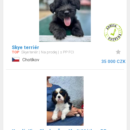
Skye terriér
TOP
Skye teriér
Na prodej
s PP FCI
Chotíkov
35 000 CZK