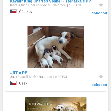
Kavalír King Charles Španěl - štěňátka s PP
Kavalír King Charles španěl
Na prodej
s PP FCI
Částkov
dohodou
JRT s PP
Jack Russell Teriér
Na prodej
s PP FCI
Osek
dohodou