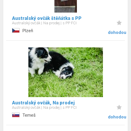
Australský ovčák štěňátka s PP
Australský ovčák
Na prodej
s PP FCI
Plzeň
dohodou
Australský ovčák, Na prodej
Australský ovčák
Na prodej
s PP FCI
Temeš
dohodou