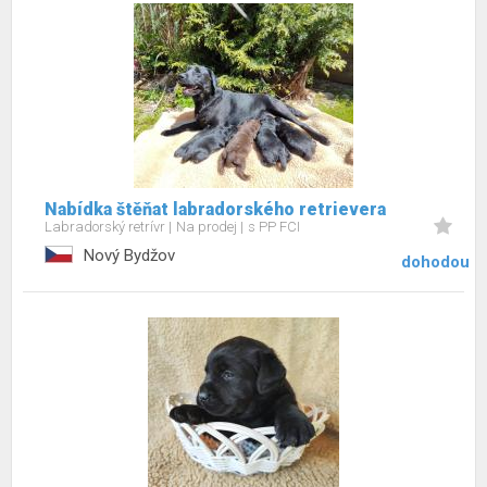
Nabídka štěňat labradorského retrievera
Labradorský retrívr
Na prodej
s PP FCI
Nový Bydžov
dohodou