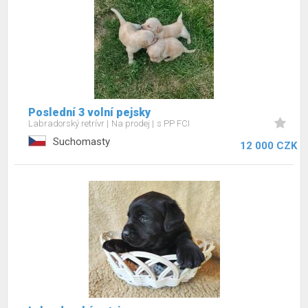
Poslední 3 volní pejsky
Labradorský retrívr
Na prodej
s PP FCI
Suchomasty
12 000 CZK