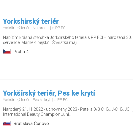
Yorkshirský teriér
Yorkšírský teriér
Na prodej
s PP FCI
Nabízím krásná štěňátka Jorkširského teriéra s PP FCI – narozená 30.
července. Máme 4 pejsků . Štěňátka mají...
Praha 4
Yorkšírský teriér, Pes ke krytí
Yorkšírský teriér
Pes ke krytí
s PP FCI
Narodený 21.11.2022 - uchovnený 2023 - Patella 0/0 C.I.B., J-C.I.B, 
International Beauty Champion Juni...
Bratislava Čunovo