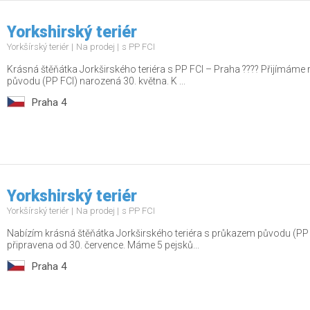
Yorkshirský teriér
Yorkšírský teriér
Na prodej
s PP FCI
Krásná štěňátka Jorkširského teriéra s PP FCI – Praha ???? Přijímáme
původu (PP FCI) narozená 30. května. K ...
Praha 4
Yorkshirský teriér
Yorkšírský teriér
Na prodej
s PP FCI
Nabízím krásná štěňátka Jorkširského teriéra s průkazem původu (PP
připravena od 30. července. Máme 5 pejsků...
Praha 4