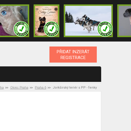
PŘIDAT INZERÁT
REGISTRACE
aha
Okres Praha
Praha 6
Jorkširský teriér s PP - fenky