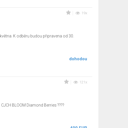
19x
 května. K odběru budou připravena od 30.
dohodou
121x
JCH, CJCH BLOOM Diamond Berries ????