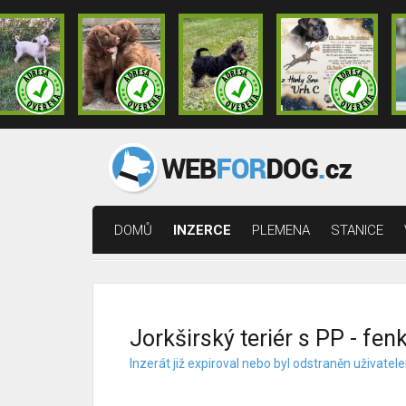
DOMŮ
INZERCE
PLEMENA
STANICE
Jorkširský teriér s PP - fen
Inzerát již expiroval nebo byl odstraněn uživat