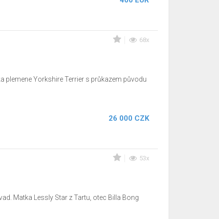
400 EUR
68x
ska plemene Yorkshire Terrier s průkazem původu
26 000 CZK
53x
d. Matka Lessly Star z Tartu, otec Billa Bong