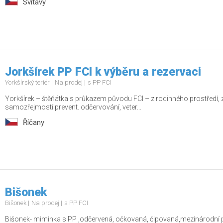
Svitavy
Jorkšírek PP FCI k výběru a rezervaci
Yorkšírský teriér
Na prodej
s PP FCI
Yorkšírek – štěňátka s průkazem původu FCI – z rodinného prostředí, zdr
samozřejmostí prevent. odčervování, veter...
Říčany
Bišonek
Bišonek
Na prodej
s PP FCI
Bišonek- miminka s PP ,odčervená, očkovaná, čipovaná,mezinárodní p