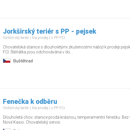
Jorkširský teriér s PP - pejsek
Yorkšírský teriér
Na prodej
s PP FCI
Chovatelská stanice s dlouholetými zkušenostmi nabízí k prodeji pej
FCI. Štěňátka jsou odchovávána v do...
Buštěhrad
Fenečka k odběru
Yorkšírský teriér
Na prodej
s PP FCI
Dlouholetá chov. stanice prodá krásnou, temperamentní fenečku. Bez va
Nové Kasio. Chovatelský servis.