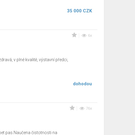
35 000 CZK
6x
avá, v plné kvalitě, výstavní předci,
dohodou
76x
et pas.Naučena čistotnosti na