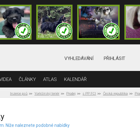
VYHLEDÁVÁNÍ
PŘIHLÁSIT
VIDEA
ČLÁNKY
ATLAS
KALENDÁŘ
Inzerce psů
Yorkšírský teriér
Prodej
s PP FCI
Česká republika
Pr
ky
elem. Níže naleznete podobné nabídky