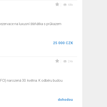
68x
 rezervace na luxusní štěňátka s průkazem
25 000 CZK
24x
 FCI) narozená 30. května. K odběru budou
dohodou