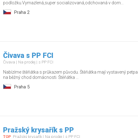
podložku.Vymazlená,super socializovaná,odchovaná v dom...
Praha 2
Čivava s PP FCI
Čivava
Na prodej
s PP FCI
Nabízíme štěňátka s průkazem původu. Štěňátka mají vystavený petpas
na běžný chod domácnosti. Štěňátka ...
Praha 5
Pražský krysařík s PP
TOP
Pražský krysařík
Na prodej
s PP FCI