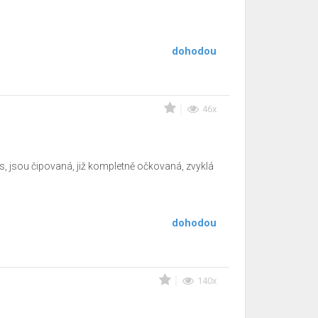
dohodou
46x
, jsou čipovaná, již kompletně očkovaná, zvyklá
dohodou
140x