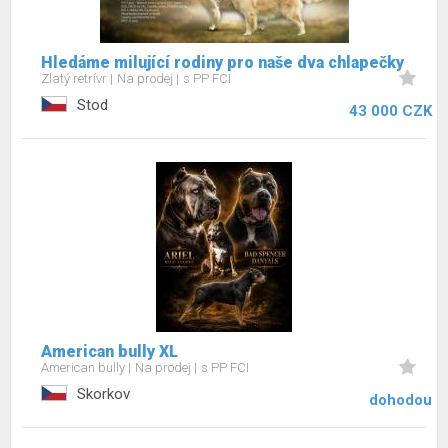
Hledáme milující rodiny pro naše dva chlapečky
Zlatý retrívr
Na prodej
s PP FCI
Stod
43 000 CZK
American bully XL
American bully
Na prodej
s PP FCI
Skorkov
dohodou