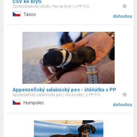
ČSV ke krytí
Československý vlčák
Pes ke krytí
s PP FCI
Tasov
dohodou
Appenzellský salašnický pes - štěňátka s PP
Appenzellský salašnický pes
Na prodej
s PP FCI
Humpolec
dohodou