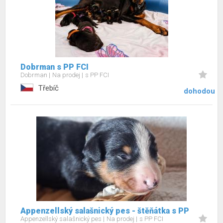
Dobrman s PP FCI
Dobrman
Na prodej
s PP FCI
Třebíč
dohodou
Appenzellský salašnický pes - štěňátka s PP
Appenzellský salašnický pes
Na prodej
s PP FCI