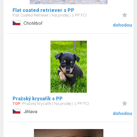
Flat coated retriever s PP
Flat Coated Retriever
Na prodej
s PP FCI
Chotěboř
dohodou
Pražský krysařík s PP
TOP
Pražský krysařík
Na prodej
s PP FCI
Jihlava
dohodou