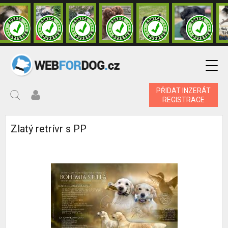
PŘIDAT INZERÁT
REGISTRACE
Zlatý retrívr s PP