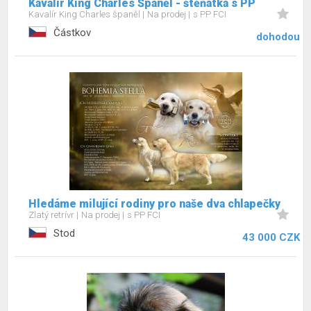
Kavalír King Charles Španěl - štěňátka s PP
Kavalír King Charles španěl
Na prodej
s PP FCI
Částkov
dohodou
Hledáme milující rodiny pro naše dva chlapečky
Zlatý retrívr
Na prodej
s PP FCI
Stod
43 000 CZK