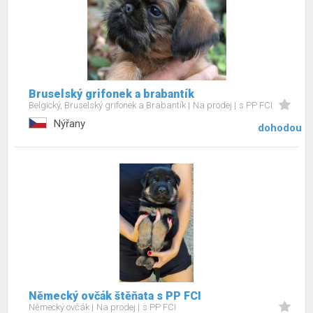
Bruselský grifonek a brabantík
Belgický, Bruselský grifonek a Brabantík
Na prodej
s PP FCI
Nýřany
dohodou
Německý ovčák štěňata s PP FCI
Německý ovčák
Na prodej
s PP FCI