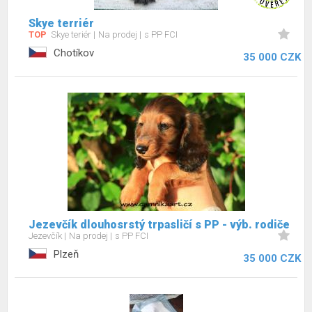
Skye terriér
TOP
Skye teriér
Na prodej
s PP FCI
Chotíkov
35 000 CZK
Jezevčík dlouhosrstý trpasličí s PP - výb. rodiče
Jezevčík
Na prodej
s PP FCI
Plzeň
35 000 CZK