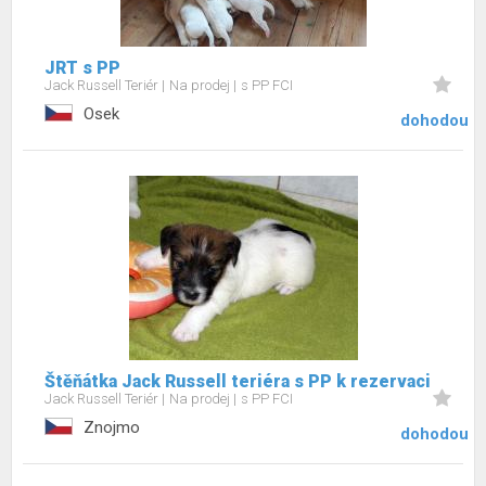
JRT s PP
Jack Russell Teriér
Na prodej
s PP FCI
Osek
dohodou
Štěňátka Jack Russell teriéra s PP k rezervaci
Jack Russell Teriér
Na prodej
s PP FCI
Znojmo
dohodou