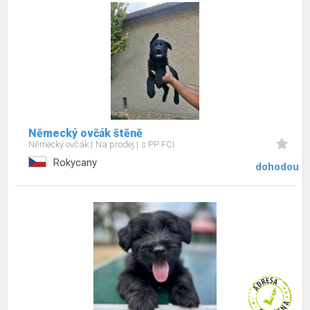
Německý ovčák štěně
Německý ovčák
Na prodej
s PP FCI
Rokycany
dohodou