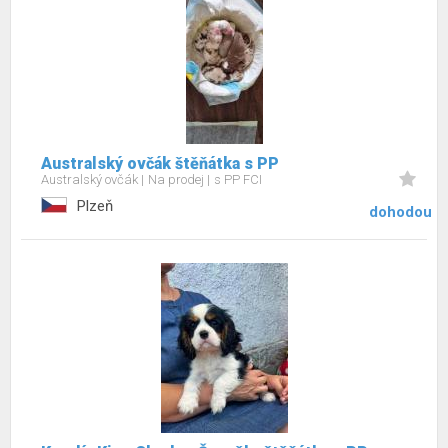
Australský ovčák štěňátka s PP
Australský ovčák
Na prodej
s PP FCI
Plzeň
dohodou