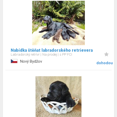
Nabídka štěňat labradorského retrievera
Labradorský retrívr
Na prodej
s PP FCI
Nový Bydžov
dohodou