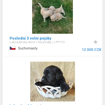
Poslední 3 volní pejsky
Labradorský retrívr
Na prodej
s PP FCI
Suchomasty
12 000 CZK