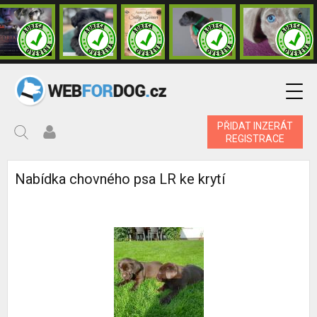
PŘIDAT INZERÁT
REGISTRACE
Nabídka chovného psa LR ke krytí