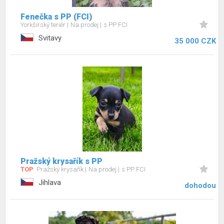
Fenečka s PP (FCI)
Yorkšírský teriér
Na prodej
s PP FCI
Svitavy
35 000 CZK
Pražský krysařík s PP
TOP
Pražský krysařík
Na prodej
s PP FCI
Jihlava
dohodou