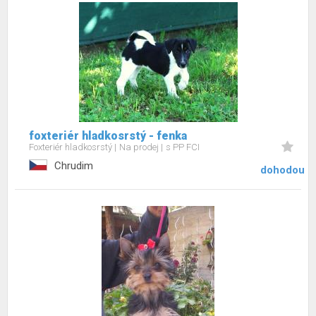
foxteriér hladkosrstý - fenka
Foxteriér hladkosrstý
Na prodej
s PP FCI
Chrudim
dohodou