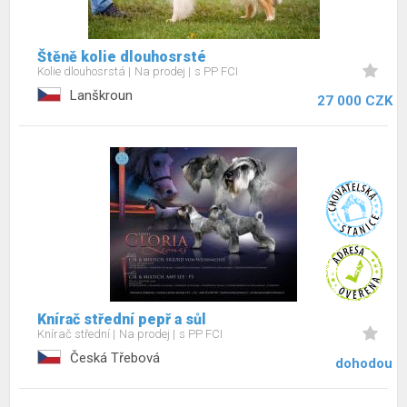
Štěně kolie dlouhosrsté
Kolie dlouhosrstá
Na prodej
s PP FCI
Lanškroun
27 000 CZK
Knírač střední pepř a sůl
Knírač střední
Na prodej
s PP FCI
Česká Třebová
dohodou