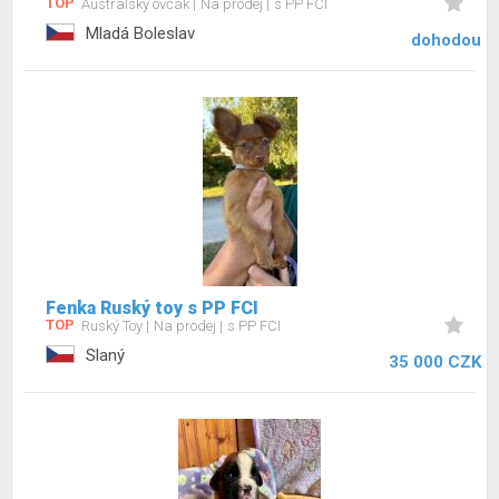
TOP
Australský ovčák
Na prodej
s PP FCI
Mladá Boleslav
dohodou
Fenka Ruský toy s PP FCI
TOP
Ruský Toy
Na prodej
s PP FCI
Slaný
35 000 CZK