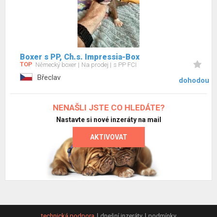
Boxer s PP, Ch.s. Impressia-Box
TOP
Německý boxer
Na prodej
s PP FCI
Břeclav
dohodou
NENAŠLI JSTE CO HLEDÁTE?
Nastavte si nové inzeráty na mail
AKTIVOVAT
technická podpora
dnešní inzeráty
podmínky