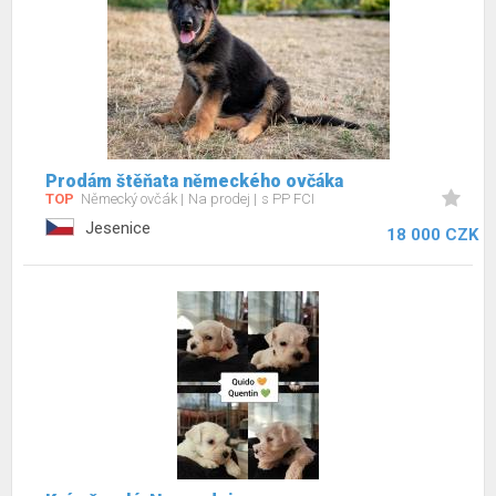
Prodám štěňata německého ovčáka
TOP
Německý ovčák
Na prodej
s PP FCI
Jesenice
18 000 CZK