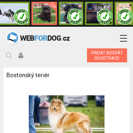
PŘIDAT INZERÁT
REGISTRACE
Bostonský teriér