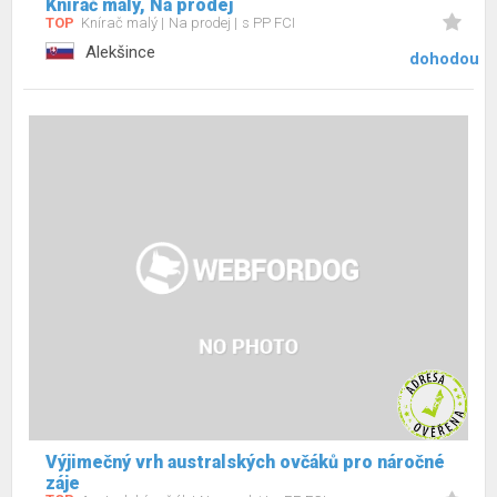
Knírač malý, Na prodej
TOP
Knírač malý
Na prodej
s PP FCI
Alekšince
dohodou
Výjimečný vrh australských ovčáků pro náročné
záje