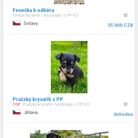
Fenečka k odběru
Yorkšírský teriér
Na prodej
s PP FCI
Svitavy
35 000 CZK
Pražský krysařík s PP
TOP
Pražský krysařík
Na prodej
s PP FCI
Jihlava
dohodou