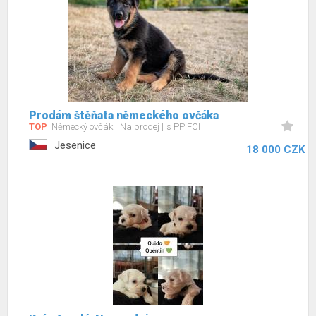
Prodám štěňata německého ovčáka
TOP
Německý ovčák
Na prodej
s PP FCI
Jesenice
18 000 CZK