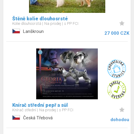
Štěně kolie dlouhosrsté
Kolie dlouhosrstá
Na prodej
s PP FCI
Lanškroun
27 000 CZK
Knírač střední pepř a sůl
Knírač střední
Na prodej
s PP FCI
Česká Třebová
dohodou