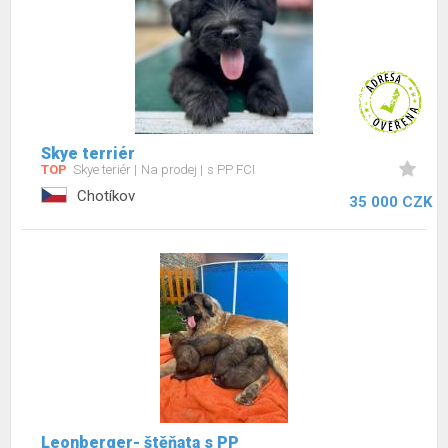
Skye terriér
TOP
Skye teriér
Na prodej
s PP FCI
Chotíkov
35 000 CZK
Leonberger- štěňata s PP