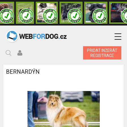
PŘIDAT INZERÁT
REGISTRACE
BERNARDÝN