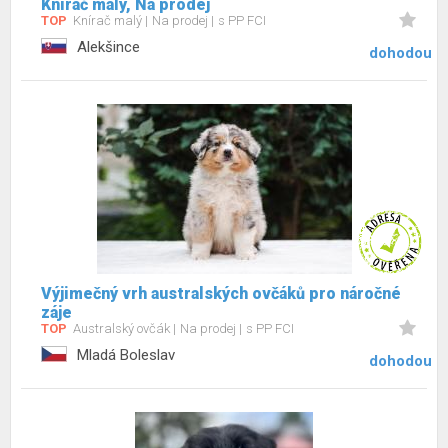
Knírač malý, Na prodej
TOP
Knírač malý
Na prodej
s PP FCI
Alekšince
dohodou
Výjimečný vrh australských ovčáků pro náročné
záje
TOP
Australský ovčák
Na prodej
s PP FCI
Mladá Boleslav
dohodou