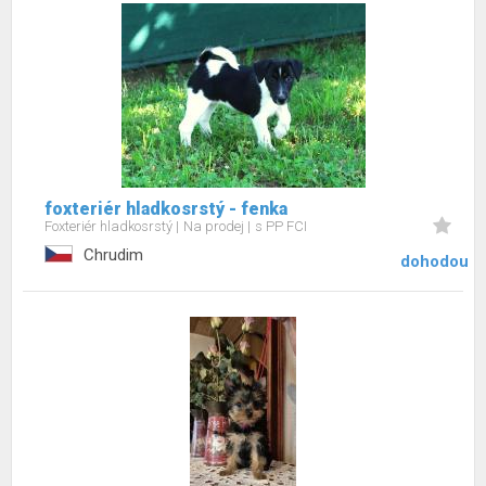
foxteriér hladkosrstý - fenka
Foxteriér hladkosrstý
Na prodej
s PP FCI
Chrudim
dohodou