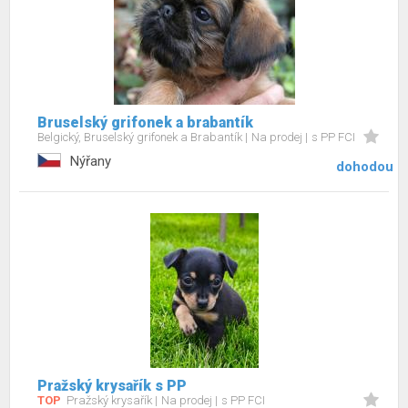
Bruselský grifonek a brabantík
Belgický, Bruselský grifonek a Brabantík
Na prodej
s PP FCI
Nýřany
dohodou
Pražský krysařík s PP
TOP
Pražský krysařík
Na prodej
s PP FCI