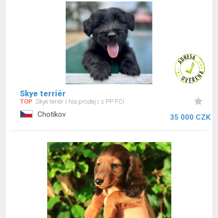
Skye terriér
TOP
Skye teriér
Na prodej
s PP FCI
Chotíkov
35 000 CZK