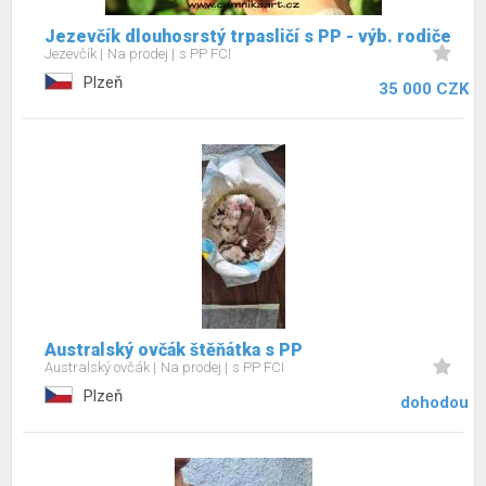
Jezevčík dlouhosrstý trpasličí s PP - výb. rodiče
Jezevčík
Na prodej
s PP FCI
Plzeň
35 000 CZK
Australský ovčák štěňátka s PP
Australský ovčák
Na prodej
s PP FCI
Plzeň
dohodou