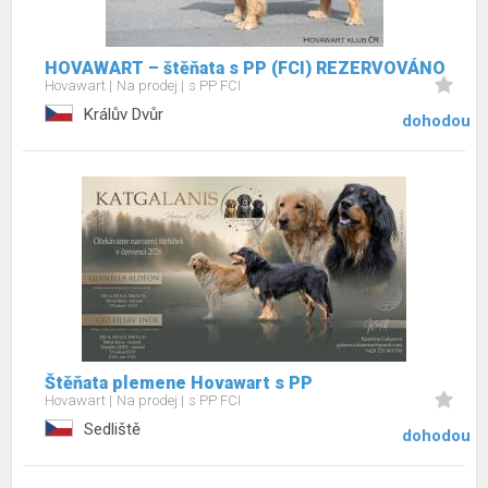
HOVAWART – štěňata s PP (FCI) REZERVOVÁNO
Hovawart
Na prodej
s PP FCI
Králův Dvůr
dohodou
Štěňata plemene Hovawart s PP
Hovawart
Na prodej
s PP FCI
Sedliště
dohodou