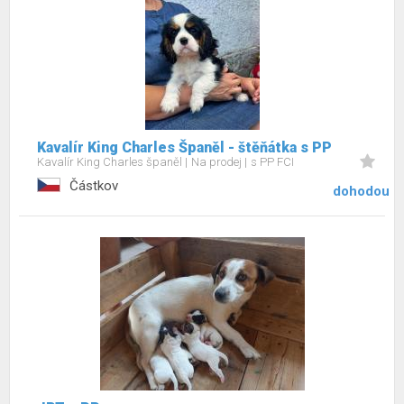
Kavalír King Charles Španěl - štěňátka s PP
Kavalír King Charles španěl
Na prodej
s PP FCI
Částkov
dohodou