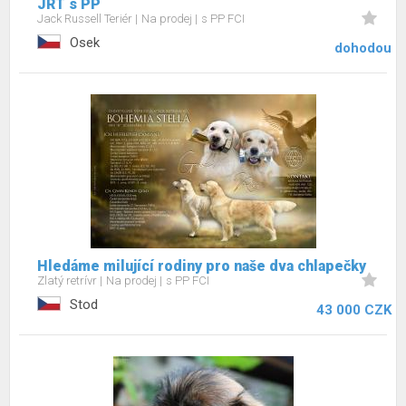
JRT s PP
Jack Russell Teriér
Na prodej
s PP FCI
Osek
dohodou
Hledáme milující rodiny pro naše dva chlapečky
Zlatý retrívr
Na prodej
s PP FCI
Stod
43 000 CZK