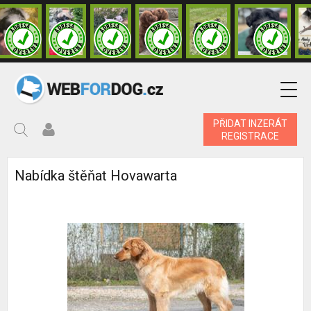
PŘIDAT INZERÁT
REGISTRACE
Nabídka štěňat Hovawarta