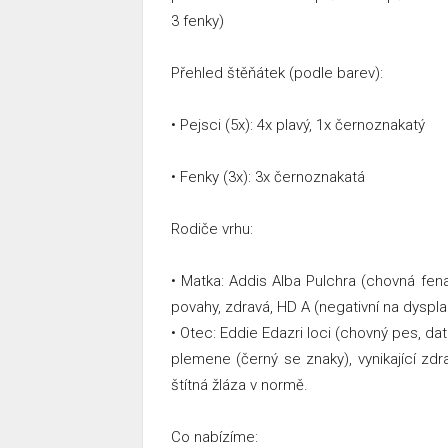
3 fenky)
Přehled štěňátek (podle barev):
• Pejsci (5x): 4x plavý, 1x černoznakatý
• Fenky (3x): 3x černoznakatá
Rodiče vrhu:
• Matka: Addis Alba Pulchra (chovná fen
povahy, zdravá, HD A (negativní na dysplaz
• Otec: Eddie Edazri loci (chovný pes, da
plemene (černý se znaky), vynikající zdr
štítná žláza v normě.
Co nabízíme: