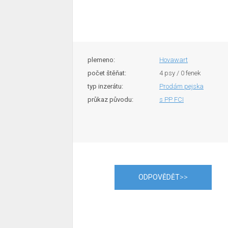
plemeno:
Hovawart
počet štěňat:
4 psy / 0 fenek
typ inzerátu:
Prodám pejska
průkaz původu:
s PP FCI
ODPOVĚDĚT
>>