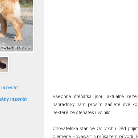
 inzerát
Všechna štěňátka jsou aktuálně reze
atný inzerát
náhradníky nám prosím zašlete své k
některé ze štěňátek uvolnilo.
Chovatelská stanice Od vrchu Děd přijí
plemene Hovawart s průkazem původu FCI,