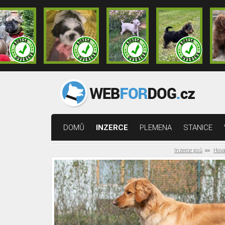
DOMŮ
INZERCE
PLEMENA
STANICE
Inzerce psů
Hov