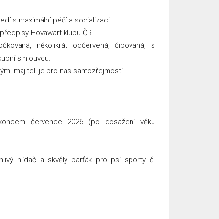
í s maximální péčí a socializací.
 předpisy Hovawart klubu ČR.
čkovaná, několikrát odčervená, čipovaná, s
upní smlouvou.
vými majiteli je pro nás samozřejmostí.
 koncem července 2026 (po dosažení věku
livý hlídač a skvělý parťák pro psí sporty či