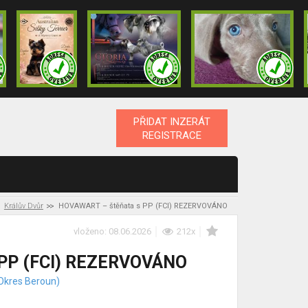
PŘIDAT INZERÁT
REGISTRACE
Králův Dvůr
HOVAWART – štěňata s PP (FCI) REZERVOVÁNO
vloženo: 08.06.2026
212x
 PP (FCI) REZERVOVÁNO
(Okres Beroun)