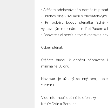
• Štěňata odchovávaná v domácím prostřed
• Odchov plně v souladu s chovatelskými
• Při odběru budou štěňátka řádně o
vystaveným mezinárodním Pet Pasem a k
• Chovatelský servis a trvalý kontakt s no
Odběr štěňat:
Štěňata budou k odběru připravena
minimálně 50 dnů).
Hovawart je úžasný rodinný pes, spoleh
turistiku.
Více informací ideálně telefonicky
Králův Dvůr u Berouna