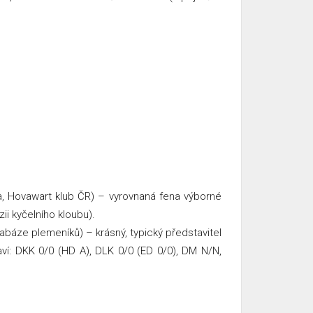
a, Hovawart klub ČR) – vyrovnaná fena výborné
ii kyčelního kloubu).
tabáze plemeníků) – krásný, typický představitel
aví: DKK 0/0 (HD A), DLK 0/0 (ED 0/0), DM N/N,