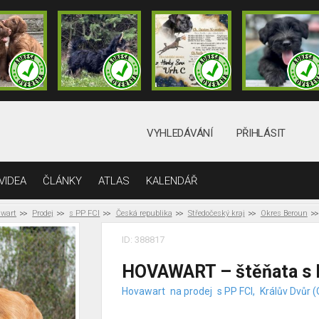
VYHLEDÁVÁNÍ
PŘIHLÁSIT
VIDEA
ČLÁNKY
ATLAS
KALENDÁŘ
awart
Prodej
s PP FCI
Česká republika
Středočeský kraj
Okres Beroun
ID: 388817
HOVAWART – štěňata s
Hovawart
na prodej
s PP FCI,
Králův Dvůr 