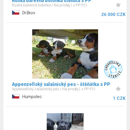
Ruská barevná bolonka štěňata s PP
Ruská barevná bolonka
Na prodej
s PP FCI
Držkov
26 000 CZK
Appenzellský salašnický pes - štěňátka s PP
Appenzellský salašnický pes
Na prodej
s PP FCI
Humpolec
1 CZK