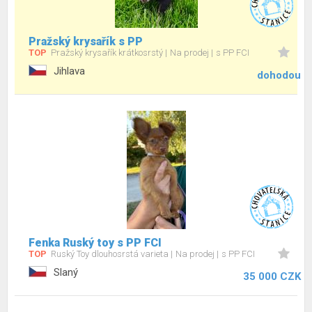
Pražský krysařík s PP
TOP
Pražský krysařík krátkosrstý
Na prodej
s PP FCI
Jihlava
dohodou
Fenka Ruský toy s PP FCI
TOP
Ruský Toy dlouhosrstá varieta
Na prodej
s PP FCI
Slaný
35 000 CZK