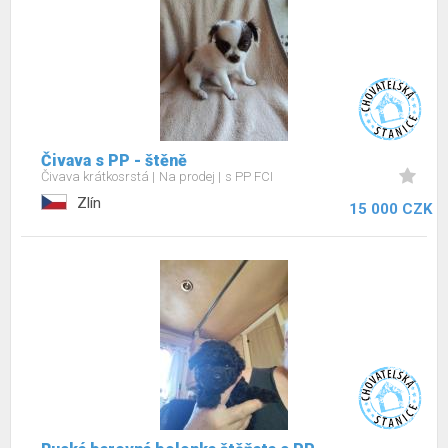
Čivava s PP - štěně
Čivava krátkosrstá
Na prodej
s PP FCI
Zlín
15 000 CZK