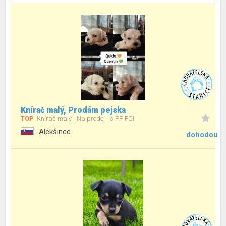
Knírač malý, Prodám pejska
TOP
Knírač malý
Na prodej
s PP FCI
Alekšince
dohodou