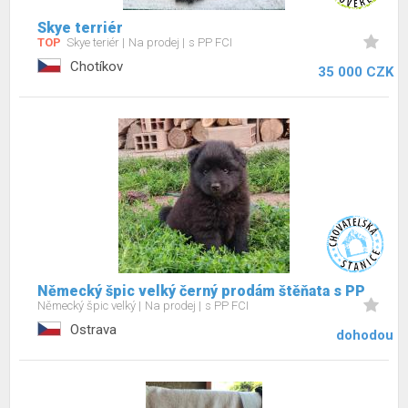
Skye terriér
TOP
Skye teriér
Na prodej
s PP FCI
Chotíkov
35 000 CZK
Německý špic velký černý prodám štěňata s PP
Německý špic velký
Na prodej
s PP FCI
Ostrava
dohodou