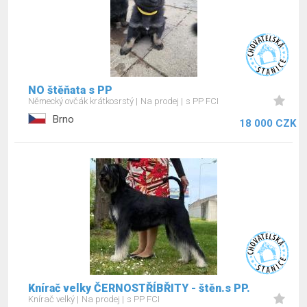
NO štěňata s PP
Německý ovčák krátkosrstý
Na prodej
s PP FCI
Brno
18 000 CZK
Knírač velky ČERNOSTŘÍBŘITY - štěn.s PP.
Knírač velký
Na prodej
s PP FCI