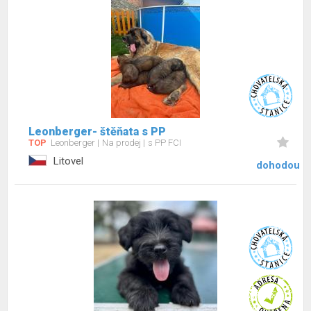
Leonberger- štěňata s PP
TOP
Leonberger
Na prodej
s PP FCI
Litovel
dohodou