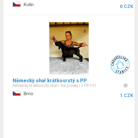
Kolín
0 CZK
Německý ohař krátkosrstý s PP
Německý krátkosrstý ohař
Na prodej
s PP FCI
Brno
1 CZK