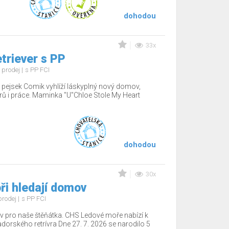
dohodou
33x
etriever s PP
 prodej
s PP FCI
ý pejsek Comik vyhlíží láskyplný nový domov,
érů i práce. Maminka "U"Chloe Stole My Heart
dohodou
30x
ři hledají domov
prodej
s PP FCI
 pro naše štěňátka. CHS Ledové moře nabízí k
adorského retrívra Dne 27. 7. 2026 se narodilo 5