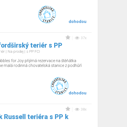
dohodou
37x
ordširský teriér s PP
riér
Na prodej
s PP FCI
bbles for Joy přijímá rezervace na štěňátka
e malá rodinná chovatelská stanice z podhůří
dohodou
38x
 Russell teriéra s PP k