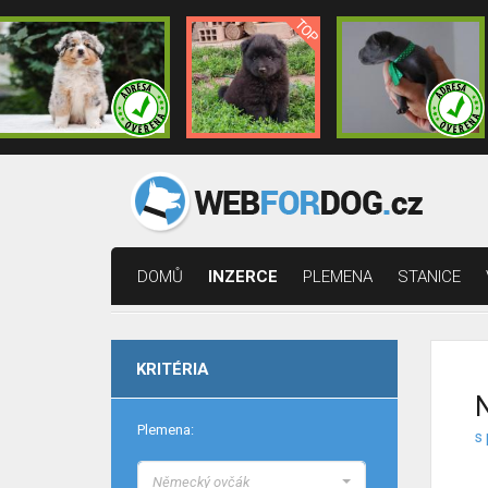
DOMŮ
INZERCE
PLEMENA
STANICE
KRITÉRIA
Plemena:
s 
Německý ovčák