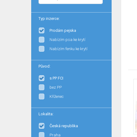
Typ inzerce:
Prodám pejska
Nabízím psa ke krytí
Nabízím fenku ke krytí
Původ:
s PP FCI
bez PP
Kříženec
Lokalita:
Česká republika
Praha