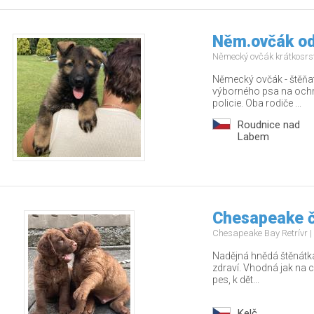
Něm.ovčák od
Německý ovčák krátkosrs
Německý ovčák - štěňat
výborného psa na ochra
policie. Oba rodiče ...
Roudnice nad
Labem
Chesapeake č
Chesapeake Bay Retrívr
Nadějná hnědá štěnátka
zdraví. Vhodná jak na c
pes, k dět...
Kelč