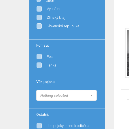
Labem
Vysočina
Zlínský kraj
Slovenská republika
Pohlaví:
Pes
Fenka
Věk pejska:
Nothing selected
Ostatní:
Jen pejsky ihned k odběru