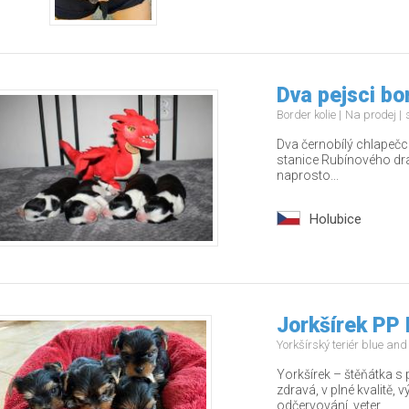
Dva pejsci bo
Border kolie
Na prodej
Dva černobílý chlapečci
stanice Rubínového drak
naprosto...
Holubice
Jorkšírek PP 
Yorkšírský teriér blue an
Yorkšírek – štěňátka s
zdravá, v plné kvalitě,
odčervování, veter...