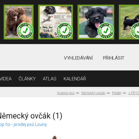
VYHLEDÁVÁNÍ
PŘIHLÁSIT
VIDEA
ČLÁNKY
ATLAS
KALENDÁŘ
Inzerce psů
Německý ovčák
Prodej
s PP F
Německý ovčák (1)
pp fci - prodej psů Louny