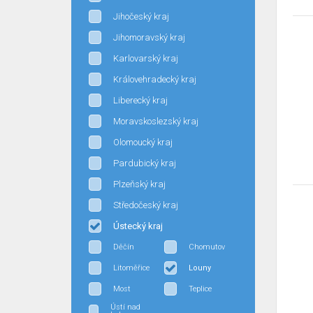
Jihočeský kraj
Jihomoravský kraj
Karlovarský kraj
Královehradecký kraj
Liberecký kraj
Moravskoslezský kraj
Olomoucký kraj
Pardubický kraj
Plzeňský kraj
Středočeský kraj
Ústecký kraj
Děčín
Chomutov
Litoměřice
Louny
Most
Teplice
Ústí nad