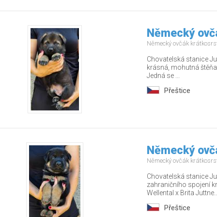
Německý ovčá
Německý ovčák krátkosrs
Chovatelská stanice Jut
krásná, mohutná štěňa
Jedná se ...
Přeštice
Německý ovčá
Německý ovčák krátkosrs
Chovatelská stanice Jut
zahraničního spojení 
Wellental x Brita Juttne..
Přeštice