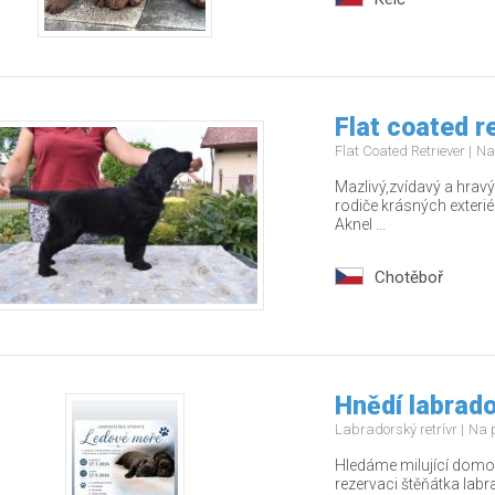
Flat coated r
Flat Coated Retriever
Na
Mazlivý,zvídavý a hrav
rodiče krásných exteri
Aknel ...
Chotěboř
Hnědí labrado
Labradorský retrívr
Na 
Hledáme milující domov
rezervaci štěňátka labr