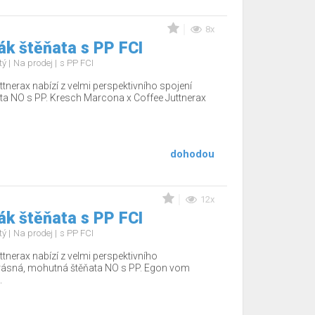
8x
k štěňata s PP FCI
tý
Na prodej
s PP FCI
tnerax nabízí z velmi perspektivního spojení
ta NO s PP. Kresch Marcona x Coffee Juttnerax
dohodou
12x
k štěňata s PP FCI
tý
Na prodej
s PP FCI
tnerax nabízí z velmi perspektivního
krásná, mohutná štěňata NO s PP. Egon vom
.