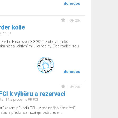
dohodou
20x
rder kolie
s PP FCI
 z vrhu E narozeni 3.8.2026 z chovatelské
a hledají aktivní milující rodiny. Oba rodiče jsou
dohodou
20x
FCI k výběru a rezervaci
d tan
Na prodej
s PP FCI
 průkazem původu FCI – z rodinného prostředí,
 výstavní předci, samozřejmostí prevent.