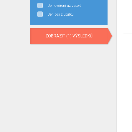
Jen ověření uživatelé
Jen psi z útulku
ZOBRAZIT (1) VÝSLEDKŮ