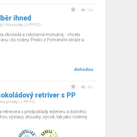
33x
běr ihned
tý
Na prodej
s PP FCI
a vlkošedá a celočerná mohutná, - chcete
nu i do rodiny. Předci z Pohraniční stráže a
dohodou
42x
okoládový retriver s PP
Na prodej
s PP FCI
 retrievera s předpoklady exterieru a dobrého
hov, výstavy, zkoušky ,výcvik, tak jako rodinný