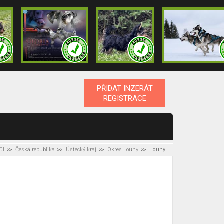
PŘIDAT INZERÁT
REGISTRACE
CI
Česká republika
Ústecký kraj
Okres Louny
Louny