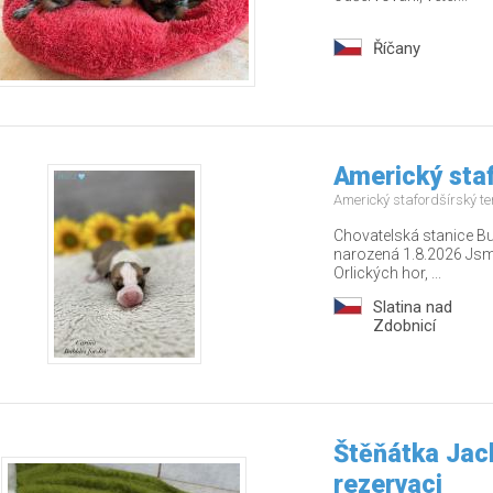
Říčany
Americký staf
Americký stafordšírský te
Chovatelská stanice Bu
narozená 1.8.2026 Jsm
Orlických hor, ...
Slatina nad
Zdobnicí
Štěňátka Jack
rezervaci