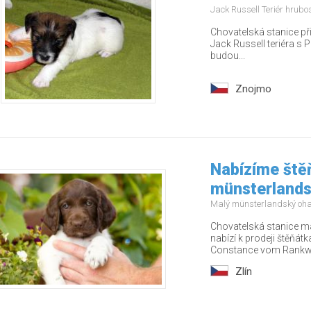
Jack Russell Teriér hrubo
Chovatelská stanice př
Jack Russell teriéra s P
budou...
Znojmo
Nabízíme ště
münsterlands
Malý münsterlandský oh
Chovatelská stanice m
nabízí k prodeji štěňát
Constance vom Rankwa
Zlín