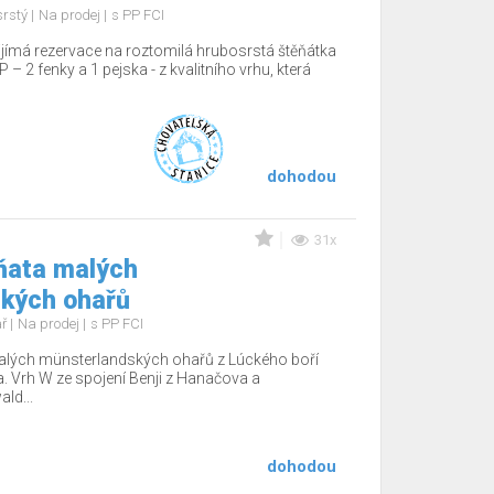
srstý
Na prodej
s PP FCI
ijímá rezervace na roztomilá hrubosrstá štěňátka
P – 2 fenky a 1 pejska - z kvalitního vrhu, která
dohodou
31x
ňata malých
kých ohařů
ař
Na prodej
s PP FCI
alých münsterlandských ohařů z Lúckého boří
ka. Vrh W ze spojení Benji z Hanačova a
ld...
dohodou