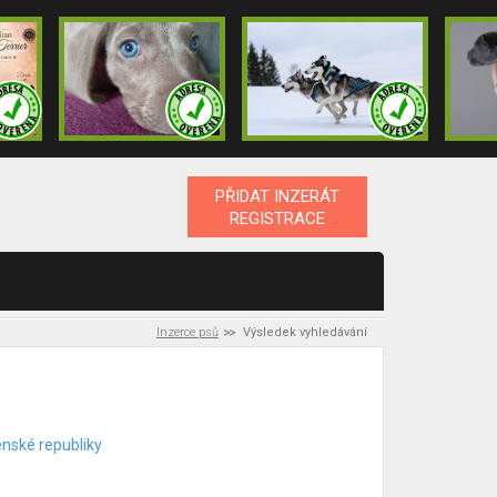
PŘIDAT INZERÁT
REGISTRACE
Inzerce psů
Výsledek vyhledávání
enské republiky