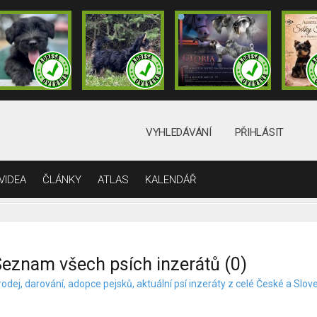
VYHLEDÁVÁNÍ
PŘIHLÁSIT
VIDEA
ČLÁNKY
ATLAS
KALENDÁŘ
eznam všech psích inzerátů (0)
odej, darování, adopce pejsků, aktuální psí inzeráty z celé České a Slov