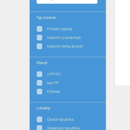
Typ inzerce:
Prodám pejska
Nabízím psa ke krytí
Nabízím fenku ke krytí
Původ:
s PP FCI
bez PP
Kříženec
Lokalita:
Česká republika
Slovenská republika