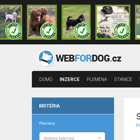
DOMŮ
INZERCE
PLEMENA
STANICE
KRITÉRIA
S
Plemena:
Pr
Nothing selected