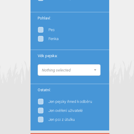
Pohlaví:
Pes
Fenka
Věk pejska:
Nothing selected
Ostatní:
Jen pejsky ihned k odběru
Jen ověření uživatelé
Jen psi z útulku