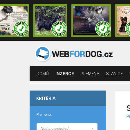
DOMŮ
INZERCE
PLEMENA
STANICE
KRITÉRIA
S
Plemena:
Pr
Nothing selected