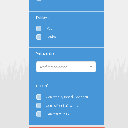
Pohlaví:
Pes
Fenka
Věk pejska:
Nothing selected
Ostatní:
Jen pejsky ihned k odběru
Jen ověření uživatelé
Jen psi z útulku