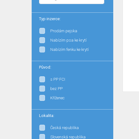
Typ inzerce:
Prodám pejska
Nabízím psa ke krytí
Nabízím fenku ke krytí
Původ:
s PP FCI
bez PP
Kříženec
Lokalita:
Česká republika
Slovenská republika