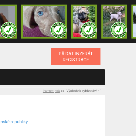
PŘIDAT INZERÁT
REGISTRACE
Inzerce psů
Výsledek vyhledávání
enské republiky