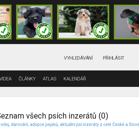
VYHLEDÁVÁNÍ
PŘIHLÁSIT
VIDEA
ČLÁNKY
ATLAS
KALENDÁŘ
eznam všech psích inzerátů (0)
odej, darování, adopce pejsků, aktuální psí inzeráty z celé České a Slov