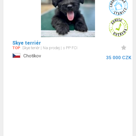
Skye terriér
TOP
Skye teriér
Na prodej
s PP FCI
Chotíkov
35 000 CZK