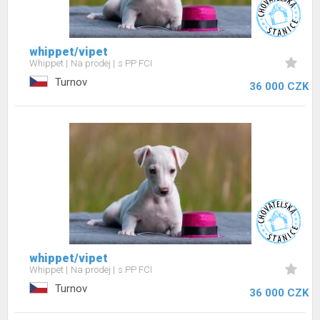
whippet/vipet
Whippet
Na prodej
s PP FCI
Turnov
36 000 CZK
whippet/vipet
Whippet
Na prodej
s PP FCI
Turnov
36 000 CZK