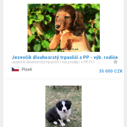
Jezevčík dlouhosrstý trpasličí s PP - výb. rodiče
Jezevčík dlouhosrstý trpasličí
Na prodej
s PP FCI
Plzeň
35 000 CZK