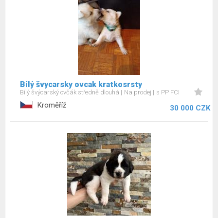
Bílý švycarsky ovcak kratkosrsty
Bílý švýcarský ovčák středně dlouhá
Na prodej
s PP FCI
Kroměříž
30 000 CZK