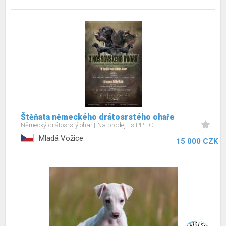
Štěňata německého drátosrstého ohaře
Německý drátosrstý ohař
Na prodej
s PP FCI
Mladá Vožice
15 000 CZK