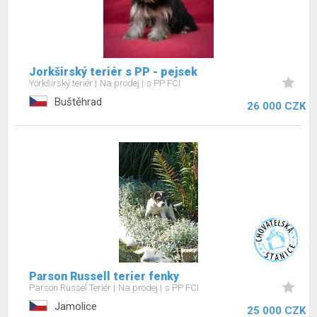
Jorkširský teriér s PP - pejsek
Yorkšírský teriér
Na prodej
s PP FCI
Buštěhrad
26 000 CZK
Parson Russell terier fenky
Parson Russel Teriér
Na prodej
s PP FCI
Jamolice
25 000 CZK