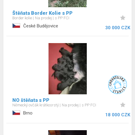
Štěňata Border Kolie s PP
Border kolie
Na prodej
s PP FCI
České Budějovice
30 000 CZK
NO štěňata s PP
Německý ovčák krátkosrstý
Na prodej
s PP FCI
Brno
18 000 CZK