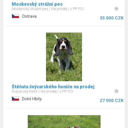
Moskevský strážní pes
Moskevský strážní pes
Na prodej
s PP FCI
Ostrava
35 000 CZK
Štěňata švýcarského honiče na prodej
Švýcarský honič
Na prodej
s PP FCI
Dolní Hbity
27 000 CZK