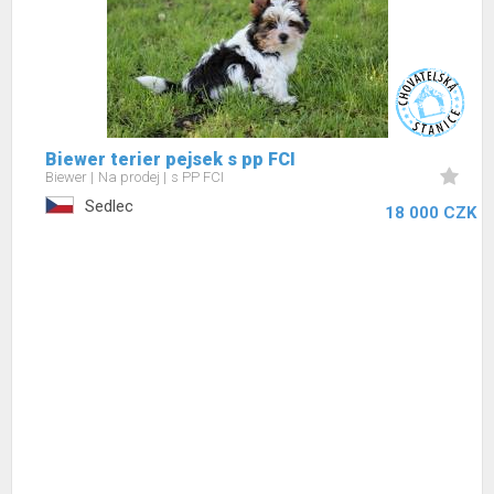
Biewer terier pejsek s pp FCI
Biewer
Na prodej
s PP FCI
Sedlec
18 000 CZK