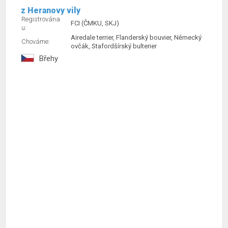
z Heranovy vily
Registrována
FCI (ČMKU, SKJ)
u:
Airedale terrier, Flanderský bouvier, Německý
Chováme:
ovčák, Stafordšírský bulterier
Břehy