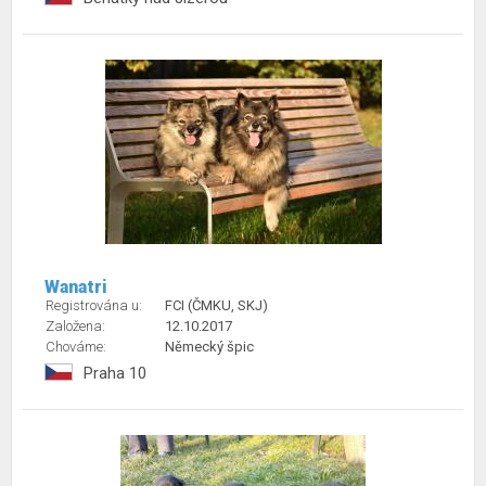
Wanatri
Registrována u:
FCI (ČMKU, SKJ)
Založena:
12.10.2017
Chováme:
Německý špic
Praha 10