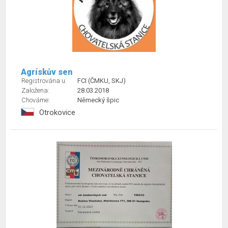
Agrískův sen
Registrována u:
FCI (ČMKU, SKJ)
Založena:
28.03.2018
Chováme:
Německý špic
Otrokovice