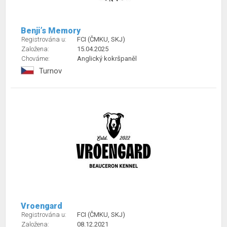
Benji’s Memory
Registrována u:
FCI (ČMKU, SKJ)
Založena:
15.04.2025
Chováme:
Anglický kokršpaněl
Turnov
Vroengard
Registrována u:
FCI (ČMKU, SKJ)
Založena:
08.12.2021