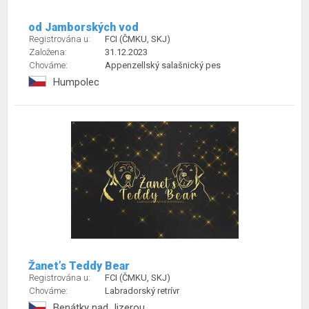
od Jamborských vod
Registrována u:
FCI (ČMKU, SKJ)
Založena:
31.12.2023
Chováme:
Appenzellský salašnický pes
Humpolec
Žanet’s Teddy Bear
Registrována u:
FCI (ČMKU, SKJ)
Chováme:
Labradorský retrívr
Benátky nad Jizerou