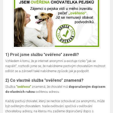
1) Proč jsme službu "ověřeno" zavedli?
Vzhledem k tomu, že je internet anonymní a existuje riziko "jak se
napálit", rozhodli jsme se, že nabídneme poctivým chovatelům možnost
odlišit se a zároveň také nabídneme způsob jak je podpořit.
2) Co vlastně služba "ověřeno" znamená?
Služba
"ověřeno"
znamená, že chovatel má
doporučeným dopisem
do vlastních rukou
ověřenou adresu.
Každý poctivý chovatel, který se nechce schovávat za anonymitu, může
být ověřeným chovatelem. Naše ověřování spočívá v ověřování
chovatelovy adresy, na kterou mu zašleme doporučený dopis s