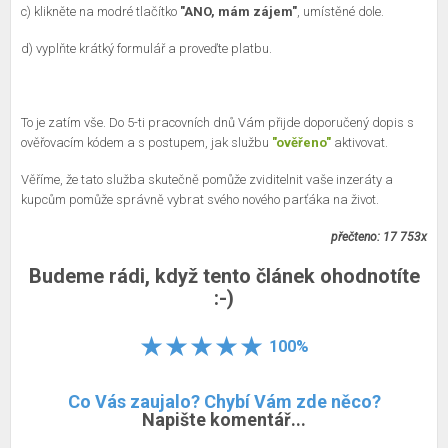
c) klikněte na modré tlačítko
"ANO, mám zájem"
, umístěné dole.
d) vyplňte krátký formulář a proveďte platbu.
To je zatím vše. Do 5-ti pracovních dnů Vám přijde doporučený dopis s
ověřovacím kódem a s postupem, jak službu
"ověřeno"
aktivovat.
Věříme, že tato služba skutečně pomůže zviditelnit vaše inzeráty a
kupcům pomůže správně vybrat svého nového parťáka na život.
přečteno: 17 753x
Budeme rádi, když tento článek ohodnotíte
:-)
100%
Co Vás zaujalo? Chybí Vám zde něco?
Napište komentář...