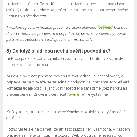
aktivačním kódem. Po zadání tohoto aktivačního kódu se stává chovatel
ověřený a platnost tohoto ověření bude trvat po celou dobu vedení svého
účtu na webfordog.cz
*
.
*
webfordog.cz si vyhrazuje právo na zrušení aktivace
"ověřeno"
bez udání
důvodů. Jedná se především o případ, že se prokáže, že ověřený uživatel
jakýmkoliv způsobem porušuje naše interní pravidla.
3) Co když si adresu nechá ověřit podvodník?
a) Prodejce, který podvádí, nikdy neodhalí svou identitu. Takže, nikdy
neprozradí svou adresu.
b) Pokud by přece jen našel odvahu a svou adresu si nechal ověřit, v
případě, že se prokáže, že se jedná o podvodníka, předáme jeho veškeré
kontaktní údaje policii a jeho účet neprodleně smažeme (bez nároku na
vrácení peněz). Znovu mu certifikát
"ověřeno"
nevystavíme.
Každý kupec, kupující pejska od ověřeného chovatele, je tedy částečně
chráněn.
Pozn.: Mějte ale na paměti, že ani tato služba není všemocná. V každém
případě se mějte při koupi na pozoru. Webfordog.cz nenese žádnou