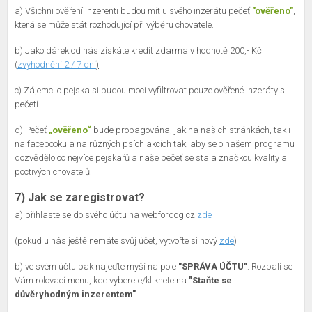
a) Všichni ověření inzerenti budou mít u svého inzerátu pečeť
"ověřeno"
,
která se může stát rozhodující při výběru chovatele.
b) Jako dárek od nás získáte kredit zdarma v hodnotě 200,- Kč
(
zvýhodnění 2 / 7 dní
)
.
c) Zájemci o pejska si budou moci vyfiltrovat pouze ověřené inzeráty s
pečetí.
d) Pečeť
„ověřeno“
bude propagována, jak na našich stránkách, tak i
na facebooku a na různých psích akcích tak, aby se o našem programu
dozvědělo co nejvíce pejskařů a naše pečeť se stala značkou kvality a
poctivých chovatelů.
7) Jak se zaregistrovat?
a) přihlaste se do svého účtu na webfordog.cz
zde
(pokud u nás ještě nemáte svůj účet, vytvořte si nový
zde
)
b) ve svém účtu pak najeďte myší na pole
"SPRÁVA ÚČTU"
. Rozbalí se
Vám rolovací menu, kde vyberete/kliknete na
"Staňte se
důvěryhodným inzerentem"
.