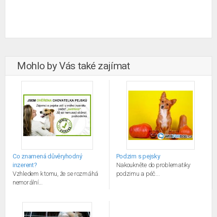
Mohlo by Vás také zajímat
Co znamená důvěryhodný
Podzim s pejsky
inzerent?
Nakoukněte do problematiky
Vzhledem k tomu, že se rozmáhá
podzimu a péč...
nemorální...