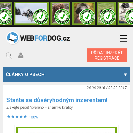
PŘIDAT INZERÁT
REGISTRACE
ČLÁNKY O PSECH
24.06.2016 / 02.02.2017
Staňte se důvěryhodným inzerentem!
Získejte pečeť "ověřeno" - známku kvality
100%