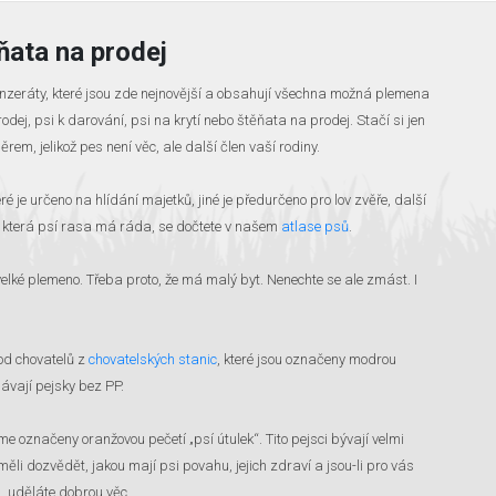
ěňata na prodej
inzeráty, které jsou zde nejnovější a obsahují všechna možná plemena
odej, psi k darování, psi na krytí nebo štěňata na prodej. Stačí si jen
ěrem, jelikož pes není věc, ale další člen vaší rodiny.
je určeno na hlídání majetků, jiné je předurčeno pro lov zvěře, další
 která psí rasa má ráda, se dočtete v našem
atlase psů
.
š velké plemeno. Třeba proto, že má malý byt. Nenechte se ale zmást. I
od chovatelů z
chovatelských stanic
, které jsou označeny modrou
odávají pejsky bez PP.
e označeny oranžovou pečetí „psí útulek“. Tito pejsci bývají velmi
li dozvědět, jakou mají psi povahu, jejich zdraví a jsou-li pro vás
u, uděláte dobrou věc.