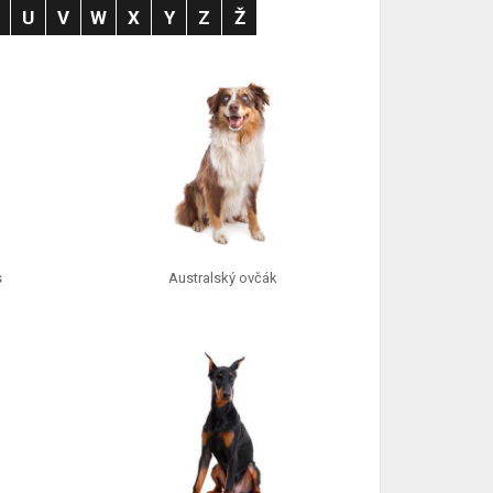
T
U
V
W
X
Y
Z
Ž
s
Australský ovčák