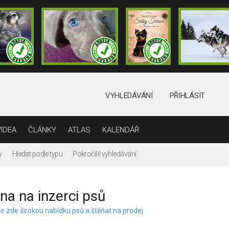
VYHLEDÁVÁNÍ
PŘIHLÁSIT
VIDEA
ČLÁNKY
ATLAS
KALENDÁŘ
y
Hledat podle typu
Pokročilé vyhledávání
na na inzerci psů
e zde širokou nabídku psů a štěňat na prodej