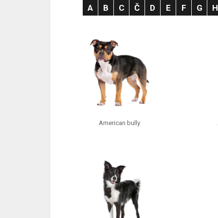
A
B
C
Č
D
E
F
G
American bully