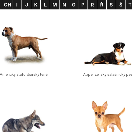
H
CH
I
J
K
L
M
N
O
P
R
Ř
S
Š
Americký stafordšírský teriér
Appenzellský salašnický pe