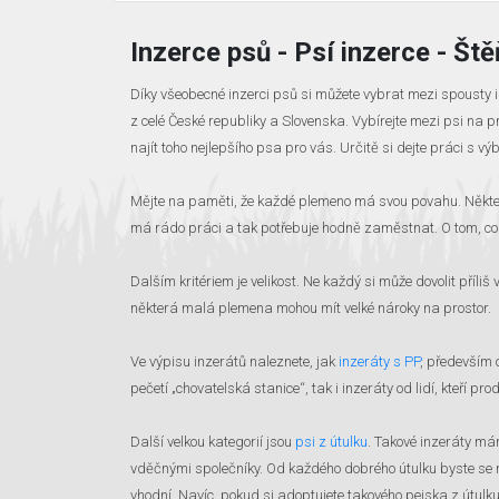
Inzerce psů - Psí inzerce - Št
Díky všeobecné inzerci psů si můžete vybrat mezi spousty 
z celé České republiky a Slovenska. Vybírejte mezi psi na pr
najít toho nejlepšího psa pro vás. Určitě si dejte práci s výb
Mějte na paměti, že každé plemeno má svou povahu. Některé 
má rádo práci a tak potřebuje hodně zaměstnat. O tom, co
Dalším kritériem je velikost. Ne každý si může dovolit příli
některá malá plemena mohou mít velké nároky na prostor.
Ve výpisu inzerátů naleznete, jak
inzeráty s PP
, především 
pečetí „chovatelská stanice“, tak i inzeráty od lidí, kteří pr
Další velkou kategorií jsou
psi z útulku
. Takové inzeráty mám
vděčnými společníky. Od každého dobrého útulku byste se mě
vhodní. Navíc, pokud si adoptujete takového pejska z útulk