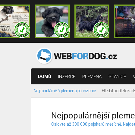
DOMŮ
INZERCE
PLEMENA
STANICE
Nejpopulárnější plemena psí inzerce
Hledat podle lokalit
Nejpopulárnější pleme
Oslovte až 300 000 pejskařů měsíčně. Najdet