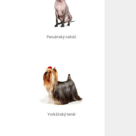
Peruánský naháč
Yorkšírský teriér