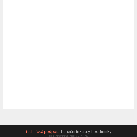
technická podpora
dnešní inzeráty
podmínky
© Copyright 2008 - 2026