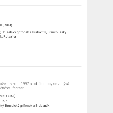
KU, SKJ)
, Bruselský grifonek a Brabantík, Francouzský
, Rotvajler
ožena v roce 1997 a od této doby se zabývá
ého , fantasti...
ČMKU, SKJ)
.1997
ký, Bruselský grifonek a Brabantík