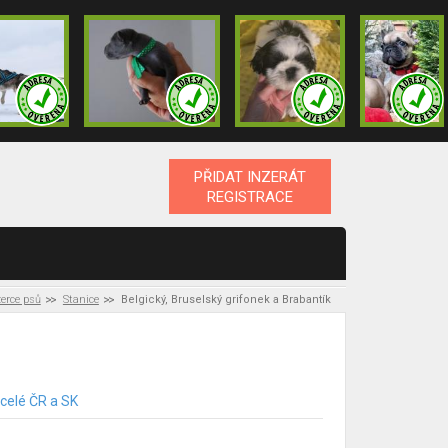
PŘIDAT INZERÁT
REGISTRACE
zerce psů
Stanice
Belgický, Bruselský grifonek a Brabantík
 celé ČR a SK