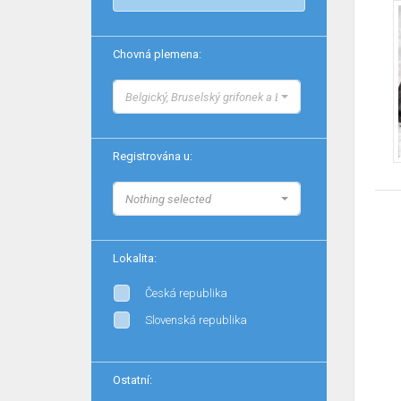
Chovná plemena:
Belgický, Bruselský grifonek a Brabantík
Registrována u:
Nothing selected
Lokalita:
Česká republika
Slovenská republika
Ostatní: