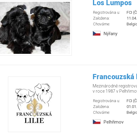
Los Lumpos
Registrována u:
FCI (
Založena:
11.04
Chováme:
Belgic
Nýřany
Francouzská l
Mezinárodně registrova
v roce 1987 v Pelhřimov
Registrována u:
FCI (
Založena:
01.01
Chováme:
Belgic
Pelhřimov