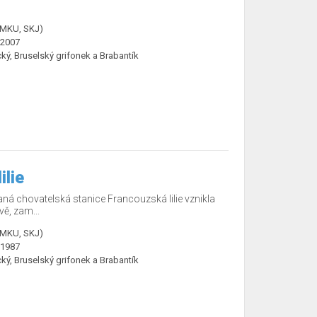
ČMKU, SKJ)
.2007
ký, Bruselský grifonek a Brabantík
ilie
ná chovatelská stanice Francouzská lilie vznikla
ě, zam...
ČMKU, SKJ)
.1987
ký, Bruselský grifonek a Brabantík