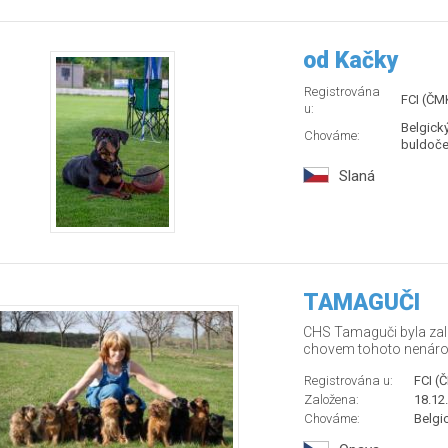
od Kačky
Registrována
FCI (ČM
u:
Belgický
Chováme:
buldoček
Slaná
TAMAGUČI
CHS Tamaguči byla zal
chovem tohoto nenáročn
Registrována u:
FCI (
Založena:
18.12
Chováme:
Belgic