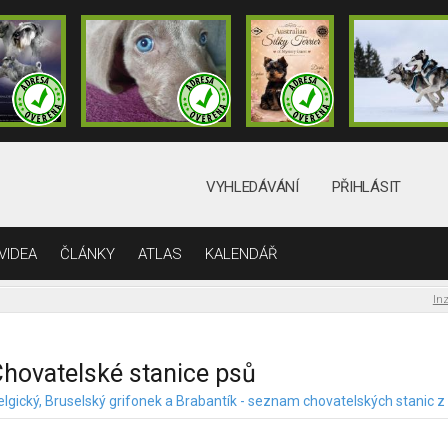
VYHLEDÁVÁNÍ
PŘIHLÁSIT
VIDEA
ČLÁNKY
ATLAS
KALENDÁŘ
In
hovatelské stanice psů
elgický, Bruselský grifonek a Brabantík - seznam chovatelských stanic z