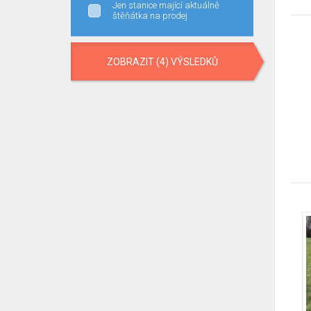
Jen stanice mající aktuálně
štěňátka na prodej
ZOBRAZIT (4) VÝSLEDKŮ