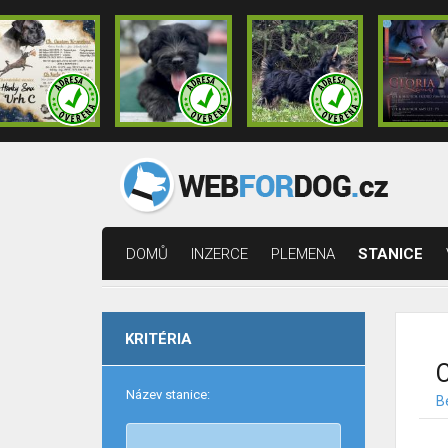
DOMŮ
INZERCE
PLEMENA
STANICE
KRITÉRIA
C
Název stanice:
B