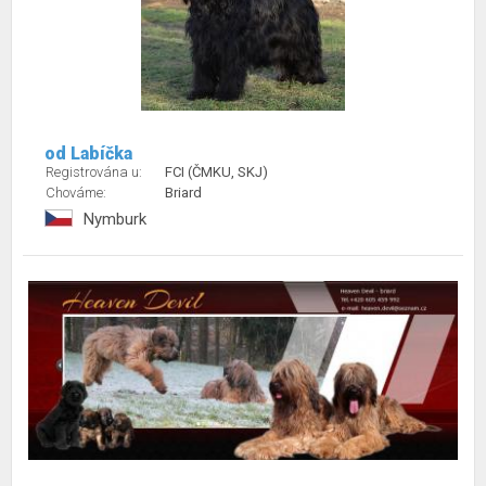
od Labíčka
Registrována u:
FCI (ČMKU, SKJ)
Chováme:
Briard
Nymburk