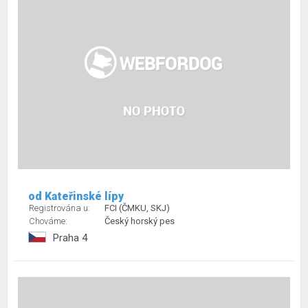
od Kateřinské lípy
Registrována u:
FCI (ČMKU, SKJ)
Chováme:
Český horský pes
Praha 4