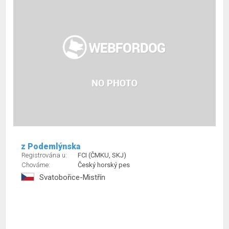
z Podemlýnska
Registrována u:
FCI (ČMKU, SKJ)
Chováme:
Český horský pes
Svatobořice-Mistřín