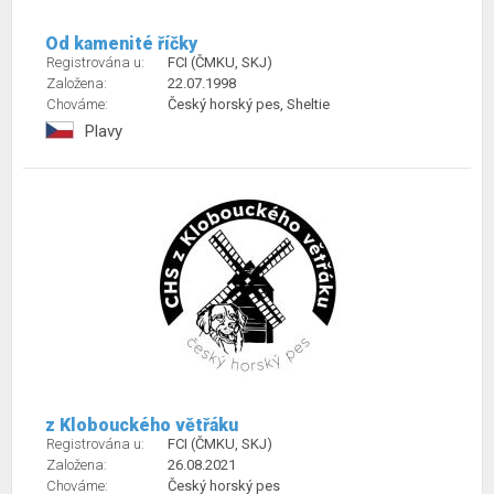
Od kamenité říčky
Registrována u:
FCI (ČMKU, SKJ)
Založena:
22.07.1998
Chováme:
Český horský pes, Sheltie
Plavy
z Klobouckého větřáku
Registrována u:
FCI (ČMKU, SKJ)
Založena:
26.08.2021
Chováme:
Český horský pes