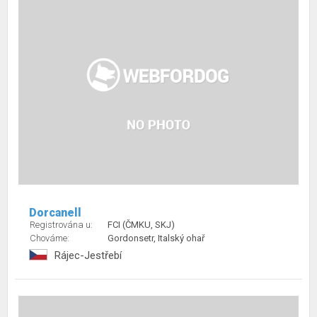
Dorcanell
Registrována u:
FCI (ČMKU, SKJ)
Chováme:
Gordonsetr, Italský ohař
Rájec-Jestřebí