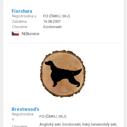
Fíorchara
Registrována u:
FCI (ČMKU, SKJ)
Založena:
16.08.2007
Chováme:
Gordonsetr
Nížkovice
Brestwood's
Registrována
FCI (ČMKU, SKJ)
u:
Anglický setr, Gordonsetr, Irský červenobílý setr,
Chováme: