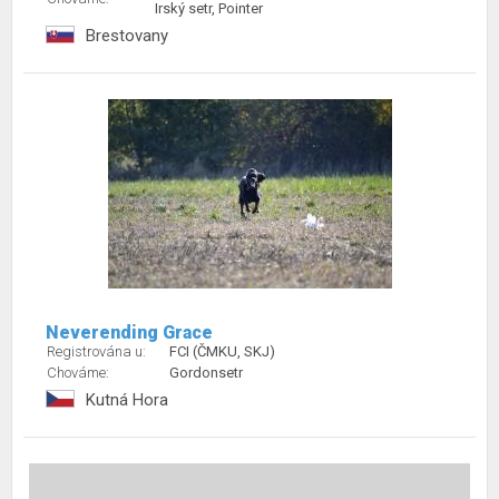
Irský setr, Pointer
Brestovany
Neverending Grace
Registrována u:
FCI (ČMKU, SKJ)
Chováme:
Gordonsetr
Kutná Hora