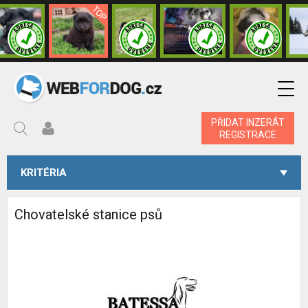
PŘIDAT INZERÁT
REGISTRACE
KRITÉRIA
Chovatelské stanice psů