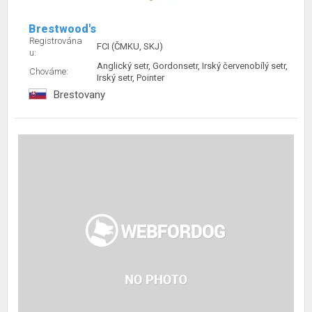
Brestwood's
Registrována
FCI (ČMKU, SKJ)
u:
Anglický setr, Gordonsetr, Irský červenobílý setr,
Chováme:
Irský setr, Pointer
Brestovany