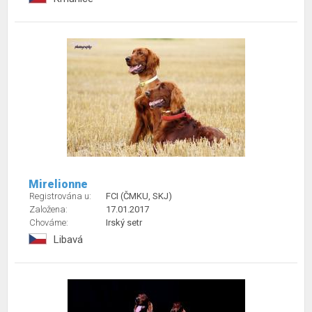
Mirelionne
Registrována u:
FCI (ČMKU, SKJ)
Založena:
17.01.2017
Chováme:
Irský setr
Libavá