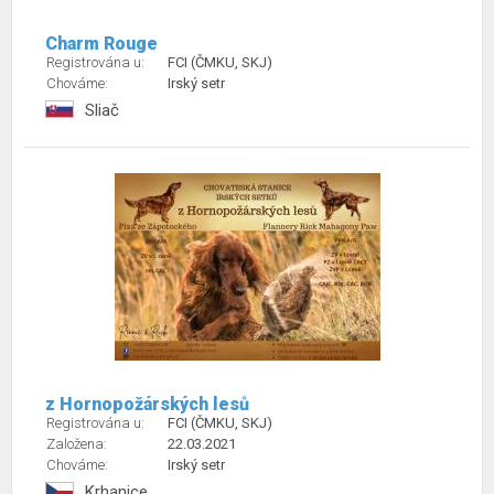
Charm Rouge
Registrována u:
FCI (ČMKU, SKJ)
Chováme:
Irský setr
Sliač
z Hornopožárských lesů
Registrována u:
FCI (ČMKU, SKJ)
Založena:
22.03.2021
Chováme:
Irský setr
Krhanice