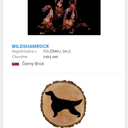
WILDSHAMROCK
Registrována u:
FCI (ČMKU, SKJ)
Chováme:
Irský setr
Čierny Brod