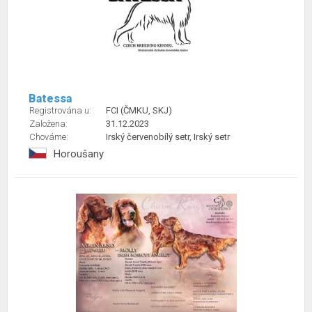
Batessa
Registrována u:
FCI (ČMKU, SKJ)
Založena:
31.12.2023
Chováme:
Irský červenobílý setr, Irský setr
Horoušany